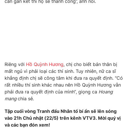
cần gắn kết thì họ sẽ thành công”, anh nói.
Photo
Infographic
Video
Shorts video
VTV Money
VTV Thể thao
VTV Sức khoẻ
Bất động sản
Riêng với
Hồ Quỳnh Hương
, chị cho biết bản thân bị
mất ngủ vì phải loại các thí sinh. Tuy nhiên, nữ ca sĩ
Thị trường 24h
Tấm lòng Việt
khẳng định chị sẽ công tâm khi đưa ra quyết định. "Có
rất nhiều thí sinh khác nhau nên Hồ Quỳnh Hương vẫn
phải đưa ra quyết định của mình“, giọng ca
Hoang
VTV4
Vươn mình bằng AI
mang
chia sẻ.
VTV9
VTV8
Tập cuối vòng Tranh đấu Nhân tố bí ẩn sẽ lên sóng
vào 21h Chủ nhật (22/5) trên kênh VTV3. Mời quý vị
và các bạn đón xem!
Liên hệ tòa soạn
English