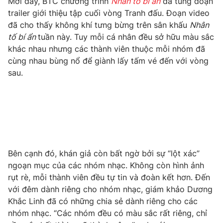
Mới đây, BTC chương trình
Nhân tố bí ẩn
đã tung đoạn
Phim VTV
Giải trí
trailer giới thiệu tập cuối vòng Tranh đấu. Đoạn video
Hậu trường
đã cho thấy không khí tưng bừng trên sân khấu
Nhân
Điện ảnh
tố bí ẩn
tuần này. Tuy mỗi cá nhân đều sở hữu màu sắc
Đời sống
Nhân vật
khác nhau nhưng các thành viên thuộc mỗi nhóm đã
Âm nhạc
Du lịch
cùng nhau bùng nổ để giành lấy tấm vé đến với vòng
Khán giả
Giáo dục
Sao
sau.
Làm đẹp
Giải sao mai
Tuyển sinh
Công nghệ
Chất lượng cuộc sống
Học trực tuyến
Hitech Công nghệ tương lai
Giao lưu trực tuyến
Sản phẩm
Bên cạnh đó, khán giả còn bất ngờ bởi sự “lột xác”
Lịch phát sóng
Thị trường
ngoạn mục của các nhóm nhạc. Không còn hình ảnh
rụt rè, mỗi thành viên đều tự tin và đoàn kết hơn. Đến
Tư vấn
với đêm dành riêng cho nhóm nhạc, giám khảo Dương
Chuyên mục khác
Khắc Linh đã có những chia sẻ dành riêng cho các
Emagazine
Podcast
nhóm nhạc. “Các nhóm đều có màu sắc rất riêng, chỉ