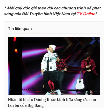
* Mời quý độc giả theo dõi các chương trình đã phát
sóng của Đài Truyền hình Việt Nam tại
TV Online
!
THỜI BÁO VTV
Tin liên quan
Theo dõi báo trên
Cơ quan chủ quản:
Đài Truyền hình Việt Nam
Cơ quan báo chí:
Thời báo VTV
Giấy phép hoạt động báo in và báo điện tử số 483/GP-BTTTT
cấp ngày 29/12/2023
Tổng Biên tập:
Vũ Thanh Thủy
Phó Tổng Biên tập:
Nguyễn Thị Mỹ Hạnh, Phạm Quốc Thắng,
Nguyễn Trọng Ninh
Nhân tố bí ẩn: Dương Khắc Linh hứa sáng tác cho
Tổng đài VTV:
024.38 355 931 - 024.38 355 932
fan bự của Big Bang