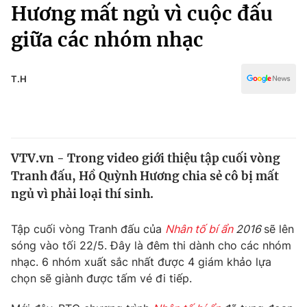
Chính trị
Hương mất ngủ vì cuộc đấu
Truyền hình
giữa các nhóm nhạc
Văn hóa - Giải trí
Xã hội
Y tế
Đời sống
T.H
Pháp luật
Công nghệ
Giáo dục
Y tế
VTV.vn - Trong video giới thiệu tập cuối vòng
Thế giới
Tranh đấu, Hồ Quỳnh Hương chia sẻ cô bị mất
Tin tức
ngủ vì phải loại thí sinh.
Kinh tế
Thế giới đó đây
Tập cuối vòng Tranh đấu của
Nhân tố bí ẩn
2016
sẽ lên
Tài chính
Dữ liệu và đời sống
sóng vào tối 22/5. Đây là đêm thi dành cho các nhóm
Câu chuyện quốc tế
Thị trường
nhạc. 6 nhóm xuất sắc nhất được 4 giám khảo lựa
chọn sẽ giành được tấm vé đi tiếp.
Truyền hình
Góc doanh nghiệp