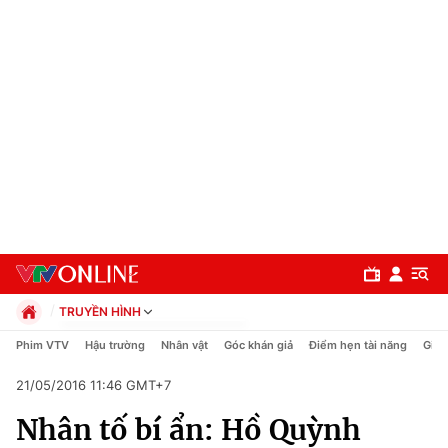
TRUYỀN HÌNH
Chính trị
Phim VTV
Hậu trường
Nhân vật
Góc khán giả
Điểm hẹn tài năng
Giải
Xã hội
21/05/2016 11:46 GMT+7
Pháp luật
Chuyên mục
Kinh tế
Nhân tố bí ẩn: Hồ Quỳnh
Thể thao