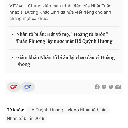
Ðiện thoại Thời báo VTV:
024.66 897 897
VTV.vn - Chứng kiến màn trình diễn của Nhật Tuấn,
Email:
toasoan@vtv.vn
nhạc sĩ Dương Khắc Linh đã hứa viết riêng cho anh
chàng một ca khúc.
Liên hệ quảng cáo:
024-7300.7108
Nhân tố bí ẩn: Hát về mẹ, "Hoàng tử buồn"
Tuấn Phương lấy nước mắt Hồ Quỳnh Hương
Giám khảo Nhân tố bí ẩn lại chao đảo vì Hoàng
Phong
0
0
® Cấm sao chép dưới mọi hình thức nếu không có sự chấp
thuận bằng văn bản. Ghi rõ nguồn VTV.vn khi phát hành lại
Từ khóa:
Hồ Quỳnh Hương
video Nhân tố bí ẩn
thông tin từ website này.
Nhân tố bí ẩn 2016