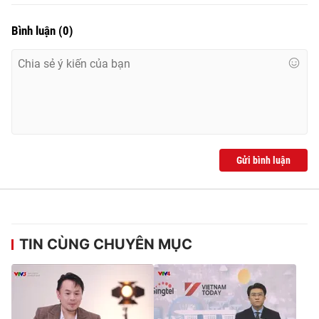
Bình luận
(
0
)
Gửi bình luận
TIN CÙNG CHUYÊN MỤC