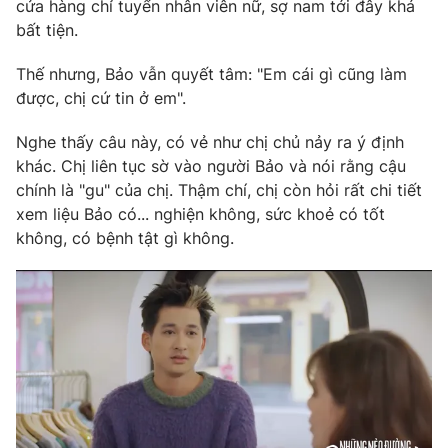
Phim VTV
cửa hàng chỉ tuyển nhân viên nữ, sợ nam tới đây khá
Giải trí
bất tiện.
Hậu trường
Điện ảnh
Thế nhưng, Bảo vẫn quyết tâm: "Em cái gì cũng làm
Đời sống
Nhân vật
được, chị cứ tin ở em".
Âm nhạc
Du lịch
Khán giả
Giáo dục
Nghe thấy câu này, có vẻ như chị chủ nảy ra ý định
Sao
Làm đẹp
Giải sao mai
khác. Chị liên tục sờ vào người Bảo và nói rằng cậu
Tuyển sinh
chính là "gu" của chị. Thậm chí, chị còn hỏi rất chi tiết
Công nghệ
Chất lượng cuộc sống
xem liệu Bảo có... nghiện không, sức khoẻ có tốt
Học trực tuyến
Hitech Công nghệ tương lai
không, có bệnh tật gì không.
Giao lưu trực tuyến
Sản phẩm
Lịch phát sóng
Thị trường
Tư vấn
Chuyên mục khác
Emagazine
Podcast