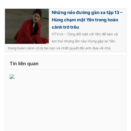
Ðiện thoại Thời báo VTV:
024.66 897 897
Email:
toasoan@vtv.vn
Những nẻo đường gần xa tập 13 –
Hùng chạm mặt Yên trong hoàn
Liên hệ quảng cáo:
024-7300.7108
cảnh trớ trêu
VTV.vn - Từng đối mặt với Yên để bảo vệ
em trai nhưng lần này Hùng gặp lại Yên
trong hoàn cảnh cô bị tai nạn và nhất quyết đòi anh đưa về nhà.
Tin liên quan
® Cấm sao chép dưới mọi hình thức nếu không có sự chấp
thuận bằng văn bản. Ghi rõ nguồn VTV.vn khi phát hành lại
thông tin từ website này.