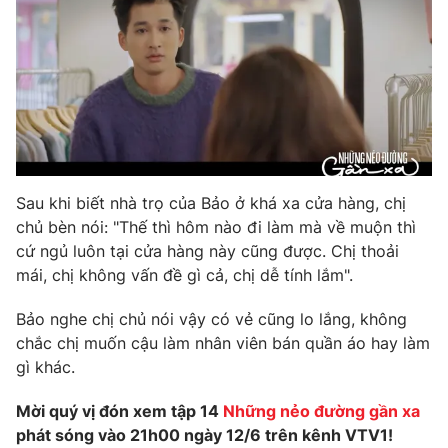
THỜI BÁO VTV
Theo dõi báo trên
Sau khi biết nhà trọ của Bảo ở khá xa cửa hàng, chị
chủ bèn nói: "Thế thì hôm nào đi làm mà về muộn thì
cứ ngủ luôn tại cửa hàng này cũng được. Chị thoải
Cơ quan chủ quản:
Đài Truyền hình Việt Nam
mái, chị không vấn đề gì cả, chị dễ tính lắm".
Cơ quan báo chí:
Thời báo VTV
Giấy phép hoạt động báo in và báo điện tử số 483/GP-BTTTT
Bảo nghe chị chủ nói vậy có vẻ cũng lo lắng, không
cấp ngày 29/12/2023
chắc chị muốn cậu làm nhân viên bán quần áo hay làm
Tổng Biên tập:
Vũ Thanh Thủy
gì khác.
Phó Tổng Biên tập:
Nguyễn Thị Mỹ Hạnh, Phạm Quốc Thắng,
Nguyễn Trọng Ninh
Mời quý vị đón xem tập 14
Những nẻo đường gần xa
Tổng đài VTV:
024.38 355 931 - 024.38 355 932
phát sóng vào 21h00 ngày 12/6 trên kênh VTV1!