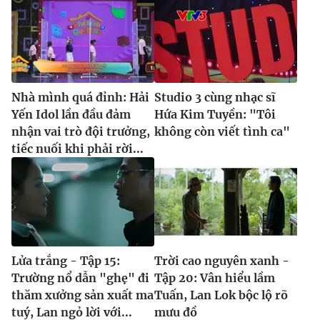
Nhà mình quá đỉnh: Hải
Studio 3 cùng nhạc sĩ
Yến Idol lần đầu đảm
Hứa Kim Tuyền: "Tôi
nhận vai trò đội trưởng,
không còn viết tình ca"
tiếc nuối khi phải rời...
Lửa trắng - Tập 15:
Trời cao nguyên xanh -
Trường nổ dẫn "ghẹ" đi
Tập 20: Vân hiểu lầm
thăm xưởng sản xuất ma
Tuấn, Lan Lok bộc lộ rõ
tuý, Lan ngỏ lời với...
mưu đồ