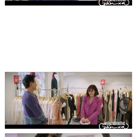
Photo
Infographic
Video
Shorts video
VTV Money
VTV Thể thao
VTV Sức khoẻ
Bất động sản
Thị trường 24h
Tấm lòng Việt
VTV4
Vươn mình bằng AI
VTV9
VTV8
Liên hệ tòa soạn
English