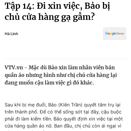
Chính trị
Tập 14: Đi xin việc, Bảo bị
Truyền hình
chủ cửa hàng gạ gẫm?
Văn hóa - Giải trí
Xã hội
Y tế
Đời sống
Hà Linh
Pháp luật
Công nghệ
Giáo dục
Y tế
VTV.vn - Mặc dù Bảo xin làm nhân viên bán
Thế giới
quần áo nhưng hình như chị chủ cửa hàng lại
Tin tức
đang muốn cậu làm việc gì đó khác.
Kinh tế
Thế giới đó đây
Tài chính
Dữ liệu và đời sống
Sau khi bị mẹ đuổi, Bảo (Kiên Trần) quyết tâm trụ lại
Câu chuyện quốc tế
Thị trường
trên thành phố. Để có thể sống sót tại đây, cậu buộc
phải đi làm kiếm tiền. Bảo quyết định xin việc tại một
Truyền hình
Góc doanh nghiệp
cửa hàng quần áo nữ. Ban đầu, chị chủ còn ái ngại vì