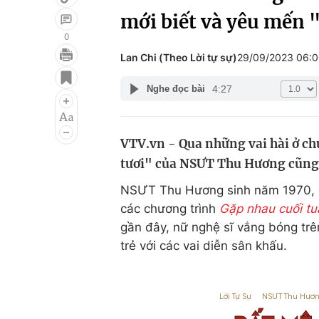
mới biết và yêu mến 
0
Lan Chi (Theo Lời tự sự)
29/09/2023 06:
Giải trí
Đời sống
4:27
Nghe đọc bài
Điện ảnh
Du lịch
Âm nhạc
Làm đẹp
VTV.vn - Qua những vai hài ở c
Sao
Chất lượng cuộc sốn
tươi" của NSƯT Thu Hương cũng 
NSƯT Thu Hương sinh năm 1970, đư
các chương trình
Gặp nhau cuối tu
gần đây, nữ nghệ sĩ vắng bóng trên
trẻ với các vai diễn sân khấu.