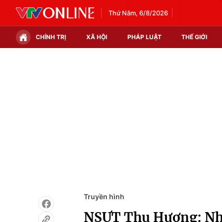
Thứ Năm, 6/8/2026
CHÍNH TRỊ
XÃ HỘI
PHÁP LUẬT
THẾ GIỚI
Chính trị
Xã hội
Thế giới
Kinh tế
Tin tức
Tài chính
Thế giới đó đây
Thị trường
Câu chuyện quốc tế
Góc doanh nghiệp
Dữ liệu và đời sống
Truyền hình
NSƯT Thu Hương: Nhờ