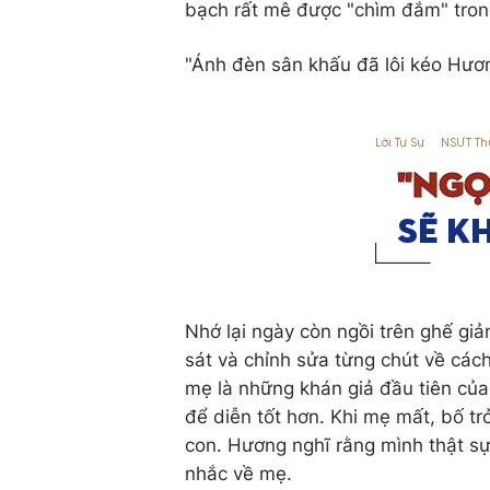
bạch rất mê được "chìm đắm" trong
"Ánh đèn sân khấu đã lôi kéo Hươn
Nhớ lại ngày còn ngồi trên ghế g
sát và chỉnh sửa từng chút về cách
mẹ là những khán giả đầu tiên củ
để diễn tốt hơn. Khi mẹ mất, bố t
con. Hương nghĩ rằng mình thật s
nhắc về mẹ.