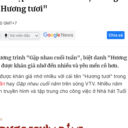
"Hương tươi"
Góc ảnh
00 GMT+7
Giáo dục
Công nghệ
Chia sẻ
Tuyển sinh
Hitech Công ng
Học trực tuyến
Sản phẩm
hương trình "Gặp nhau cuối tuần", biệt danh "Hương
g
Thị trường
được khán giả nhớ đến nhiều và yêu mến cô hơn.
Tư vấn
ợc khán giả nhớ nhiều với cái tên "Hương tươi" trong
ần
hay
Gặp nhau cuối năm
trên sóng VTV. Nhiều năm
 truyền hình và tập trung cho công việc ở Nhà hát Tuổi