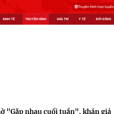
Truyền hình trực tuyến
KINH TẾ
TRUYỀN HÌNH
GIẢI TRÍ
Y TẾ
ĐỜI SỐNG
Pháp luật
Y tế
Truyền hình
Multimedia
Phim VTV
Video
Hậu trường
Shorts video
Nhân vật
Podcast
Khán giả
EMagazine
Giải sao mai
Photo
 "Gặp nhau cuối tuần", khán giả
Infographic