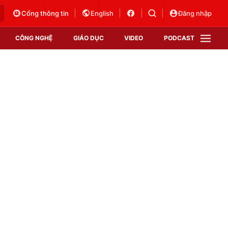
Cổng thông tin
English
Đăng nhập
CÔNG NGHỆ
GIÁO DỤC
VIDEO
PODCAST
VTV Money
VTV Thể thao
VTV Sức khoẻ
Bất động sản
Thị trường 24h
Tấm lòng Việt
Vươn mình bằng AI
VTV4
VTV8
VTV9
Lịch phát sóng
Giao lưu trực tuyến
Sự kiện