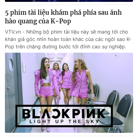
5 phim tài liệu khám phá phía sau ánh
® Cấm sao chép dưới mọi hình thức nếu không có sự chấp
hào quang của K-Pop
thuận bằng văn bản. Ghi rõ nguồn VTV.vn khi phát hành lại
thông tin từ website này.
VTV.vn - Những bộ phim tài liệu này sẽ mang tới cho
khán giả góc nhìn hoàn toàn khác của các ngôi sao K-
Pop trên chặng đường bước tới đỉnh cao sự nghiệp.