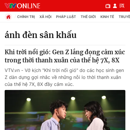
CHÍNH TRỊ
XÃ HỘI
PHÁP LUẬT
THẾ GIỚI
KINH TẾ
TRUYỀ
ánh đèn sân khấu
Chuyên mục
Khi trời nổi gió: Gen Z lắng đọng cảm xúc
Chính trị
trong thời thanh xuân của thế hệ 7X, 8X
VTV.vn - Vở kịch "Khi trời nổi gió" do các học sinh gen
Xã hội
Z dàn dựng gợi nhắc về những nỗi lo thời thanh xuân
của thế hệ 7X, 8X đầy cảm xúc.
Pháp luật
Y tế
Thế giới