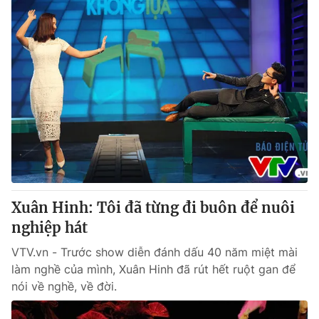
Xuân Hinh: Tôi đã từng đi buôn để nuôi
nghiệp hát
VTV.vn - Trước show diễn đánh dấu 40 năm miệt mài
làm nghề của mình, Xuân Hinh đã rút hết ruột gan để
nói về nghề, về đời.