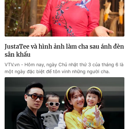
Giao lưu trực tuyến
Sản phẩm
Lịch phát sóng
Thị trường
Tư vấn
Chuyên mục khác
JustaTee và hình ảnh làm cha sau ánh đèn
Emagazine
Podcast
sân khấu
VTV.vn - Hôm nay, ngày Chủ nhật thứ 3 của tháng 6 là
Photo
Infographic
một ngày đặc biệt để tôn vinh những người cha.
Video
Shorts video
VTV Money
VTV Thể thao
VTV Sức khoẻ
Bất động sản