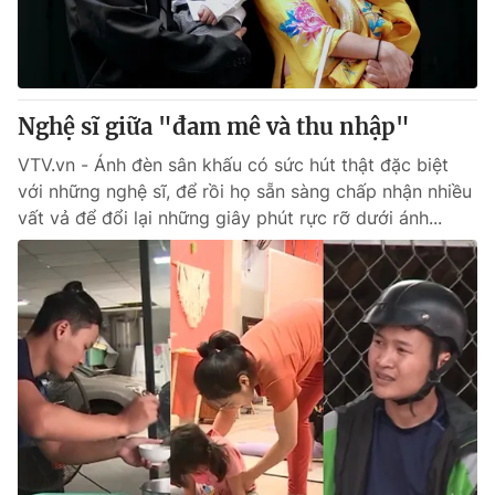
Thị trường 24h
Tấm lòng Việt
VTV4
Vươn mình bằng AI
Nghệ sĩ giữa "đam mê và thu nhập"
VTV9
VTV8
VTV.vn - Ánh đèn sân khấu có sức hút thật đặc biệt
với những nghệ sĩ, để rồi họ sẵn sàng chấp nhận nhiều
Liên hệ tòa soạn
English
vất vả để đổi lại những giây phút rực rỡ dưới ánh...
THỜI BÁO VTV
Theo dõi báo trên
Cơ quan chủ quản:
Đài Truyền hình Việt Nam
Cơ quan báo chí:
Thời báo VTV