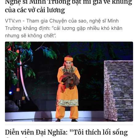
Nghệ sĩ Minh Trường bật mí giá vé khủng
của các vở cải lương
VTV.vn - Tham gia Chuyện của sao, nghệ sĩ Minh
Trường khẳng định: “cải lương gặp nhiều khó khăn
nhưng sẽ không chết”.
Diễn viên Đại Nghĩa: "Tôi thích lối sống