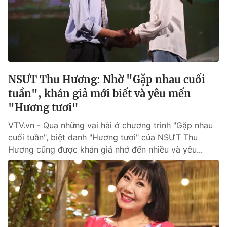
Tin tức
Kinh tế
Thế giới đó đây
Tài chính
Dữ liệu và đời sống
Câu chuyện quốc tế
Thị trường
NSƯT Thu Hương: Nhờ "Gặp nhau cuối
Truyền hình
Góc doanh nghiệp
tuần", khán giả mới biết và yêu mến
Phim VTV
"Hương tươi"
Giải trí
Hậu trường
VTV.vn - Qua những vai hài ở chương trình "Gặp nhau
Điện ảnh
cuối tuần", biệt danh "Hương tươi" của NSƯT Thu
Đời sống
Nhân vật
Hương cũng được khán giả nhớ đến nhiều và yêu...
Âm nhạc
Du lịch
Khán giả
Giáo dục
Sao
Làm đẹp
Giải sao mai
Tuyển sinh
Công nghệ
Chất lượng cuộc sống
Học trực tuyến
Hitech Công nghệ tương lai