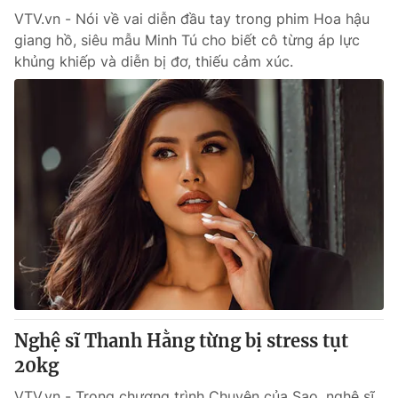
VTV.vn - Nói về vai diễn đầu tay trong phim Hoa hậu
giang hồ, siêu mẫu Minh Tú cho biết cô từng áp lực
khủng khiếp và diễn bị đơ, thiếu cảm xúc.
Nghệ sĩ Thanh Hằng từng bị stress tụt
20kg
VTV.vn - Trong chương trình Chuyện của Sao, nghệ sĩ