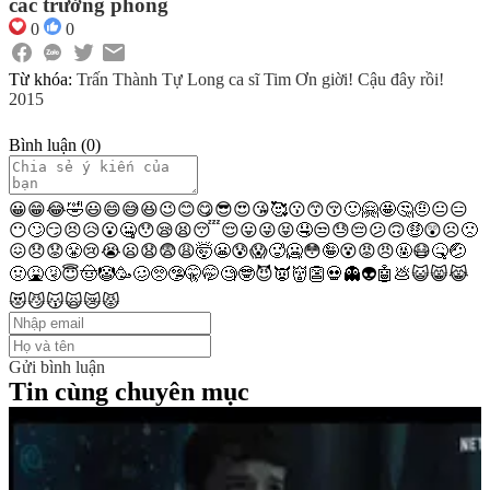
các trưởng phòng
0
0
Từ khóa:
Trấn Thành
Tự Long
ca sĩ Tim
Ơn giời! Cậu đây rồi!
2015
Bình luận
(
0
)
😀
😁
😂
🤣
😃
😄
😅
😆
😉
😊
😋
😎
😍
😘
🥰
😗
😙
😚
🙂
🤗
🤩
🤔
🤨
😐
😑
😶
🙄
😏
😣
😥
😮
🤐
😯
😪
😫
😴
😌
😛
😜
😝
🤤
😒
😓
😔
😕
🙃
🤑
😲
☹️
🙁
😖
😞
😟
😤
😢
😭
😦
😧
😨
😩
🤯
😬
😰
😱
🥵
🥶
😳
🤪
😵
😡
😠
🤬
😷
🤒
🤕
🤢
🤮
🤧
😇
🤠
🤡
🥳
🥴
🥺
🤥
🤫
🤭
🧐
🤓
😈
👿
👹
👺
💀
👻
👽
🤖
💩
😺
😸
😹
😻
😼
😽
🙀
😿
😾
Gửi bình luận
Tin cùng chuyên mục