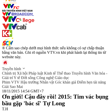
® Cấm sao chép dưới mọi hình thức nếu không có sự chấp thuận
bằng văn bản. Ghi rõ nguồn VTV.vn khi phát hành lại thông tin từ
website này.
Truyền hình
Chính trị
Xã hội
Pháp luật
Kinh tế
Thể thao
Truyền hình
Văn hóa -
Giải trí
Y tế
Đời sống
Công nghệ
Giáo dục
Phim VTV
Hậu trường
Nhân vật
Góc khán giả
Điểm hẹn tài năng
Giải Sao Mai
18/11/2015 14:54 GMT+7
Ơn giời! Cậu đây rồi! 2015: Tim vác bụng
bầu gặp 'bác sĩ' Tự Long
T.H