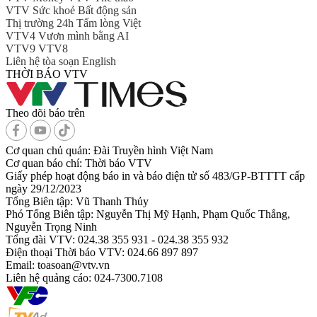
VTV Sức khoẻ
Bất động sản
Thị trường 24h
Tấm lòng Việt
VTV4
Vươn mình bằng AI
VTV9
VTV8
Liên hệ tòa soạn
English
THỜI BÁO VTV
Theo dõi báo trên
Cơ quan chủ quản:
Đài Truyền hình Việt Nam
Cơ quan báo chí:
Thời báo VTV
Giấy phép hoạt động báo in và báo điện tử số 483/GP-BTTTT cấp
ngày 29/12/2023
Tổng Biên tập:
Vũ Thanh Thủy
Phó Tổng Biên tập:
Nguyễn Thị Mỹ Hạnh, Phạm Quốc Thắng,
Nguyễn Trọng Ninh
Tổng đài VTV:
024.38 355 931 - 024.38 355 932
Ðiện thoại Thời báo VTV:
024.66 897 897
Email:
toasoan@vtv.vn
Liên hệ quảng cáo:
024-7300.7108