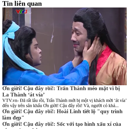
Tin liên quan
Ơn giời! Cậu đây rồi!: Trấn Thành méo mặt vì bị
La Thành ‘át vía’
VTV.vn- Đã rất lâu rồi, Trấn Thành mới bị một vị khách mời ‘át vía’
đến vậy trên sân khấu Ơn giời! Cậu đây rồi! Và, người có khả...
Ơn giời! Cậu đây rồi!: Hoài Linh tiết lộ "quy trình
làm đẹp"
Ơn giời! Cậu đây rồi!: Sốc với tạo hình xấu xí của