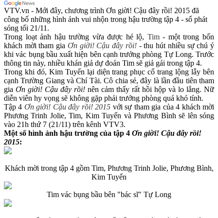
VTV.vn - Mới đây, chương trình Ơn giời! Cậu đây rồi! 2015 đã
công bố những hình ảnh vui nhộn trong hậu trường tập 4 - số phát
sóng tối 21/11.
Trong loạt ảnh hậu trường vừa được hé lộ,
Tim
- một trong bốn
khách mời tham gia
Ơn giời! Cậu đây rồi!
- thu hút nhiều sự chú ý
khi vác bụng bầu xuất hiện bên cạnh trưởng phòng Tự Long. Trước
thông tin này, nhiều khán giả dự đoán Tim sẽ giả gái trong tập 4.
Trong khi đó, Kim Tuyến lại diện trang phục cổ trang lộng lẫy bên
cạnh Trường Giang và Chí Tài. Cô chia sẻ, đây là lần đầu tiên tham
gia
Ơn giời! Cậu đây rồi!
nên cảm thấy rất hồi hộp và lo lắng. Nữ
diễn viên hy vọng sẽ không gặp phải trưởng phòng quá khó tính.
Tập 4
Ơn giời! Cậu đây rồi! 2015
với sự tham gia của 4 khách mời
Phương Trinh Jolie, Tim, Kim Tuyến và Phương Bình sẽ lên sóng
vào 21h thứ 7 (21/11) trên kênh VTV3.
Một số hình ảnh hậu trường của tập 4
Ơn giời! Cậu đây rồi!
2015
:
Khách mời trong tập 4 gồm Tim, Phương Trinh Jolie, Phương Bình,
Kim Tuyến
Tim vác bụng bầu bên "bác sĩ" Tự Long