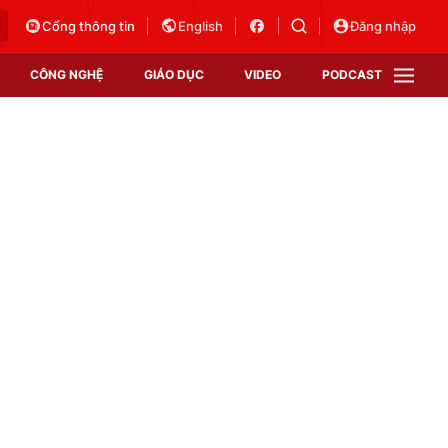
Cổng thông tin
English
Đăng nhập
CÔNG NGHỆ
GIÁO DỤC
VIDEO
PODCAST
VTV Money
VTV Thể thao
VTV Sức khoẻ
Bất động sản
Thị trường 24h
Tấm lòng Việt
Vươn mình bằng AI
VTV4
VTV8
VTV9
Lịch phát sóng
Giao lưu trực tuyến
Sự kiện