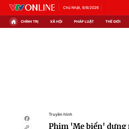
Chủ Nhật, 9/8/2026
CHÍNH TRỊ
XÃ HỘI
PHÁP LUẬT
THẾ GIỚI
Chính trị
Xã hội
Thế giới
Kinh tế
Tin tức
Tài chính
Thế giới đó đây
Thị trường
Câu chuyện quốc tế
Góc doanh nghiệp
Dữ liệu và đời sống
Truyền hình
Phim 'Mẹ biển' dựng 