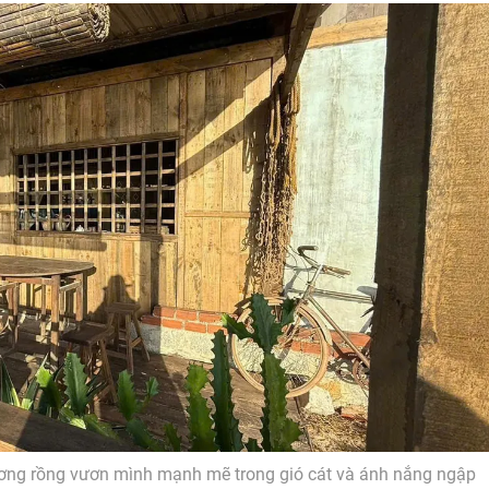
ương rồng vươn mình mạnh mẽ trong gió cát và ánh nắng ngập