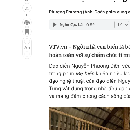
Phương Phương (Ảnh: Đoàn phim cung 
0
0:59
Nghe đọc bài
Giải trí
Đời sống
Điện ảnh
Du lịch
VTV.vn - Ngôi nhà ven biển là 
Âm nhạc
Làm đẹp
hoàn toàn với sự chăm chút tỉ mỉ
Sao
Chất lượng cuộc sốn
Đạo diễn Nguyễn Phương Điền vừa t
trong phim
Mẹ biển
khiến nhiều kh
đạo nghệ thuật của đạo diễn Nguyễ
Từng vật dụng trong nhà đều gần 
và mang đậm phong cách sống của