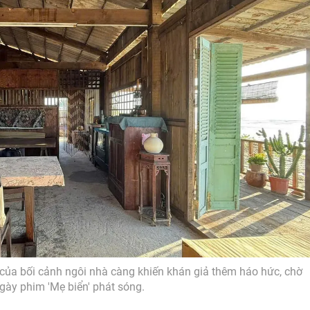
của bối cảnh ngôi nhà càng khiến khán giả thêm háo hức, chờ
gày phim 'Mẹ biển' phát sóng.