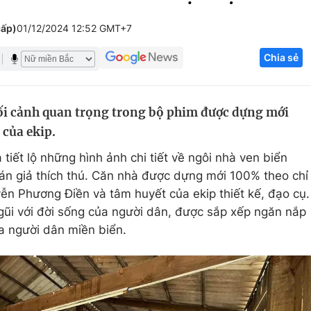
Góc ảnh
cấp)
01/12/2024 12:52 GMT+7
Chia sẻ
Giáo dục
Công nghệ
Tuyển sinh
Hitech Công ng
bối cảnh quan trọng trong bộ phim được dựng mới
Học trực tuyến
Sản phẩm
 của ekip.
g
Thị trường
iết lộ những hình ảnh chi tiết về ngôi nhà ven biển
Tư vấn
án giả thích thú. Căn nhà được dựng mới 100% theo chỉ
n Phương Điền và tâm huyết của ekip thiết kế, đạo cụ.
gũi với đời sống của người dân, được sắp xếp ngăn nắp
 người dân miền biển.