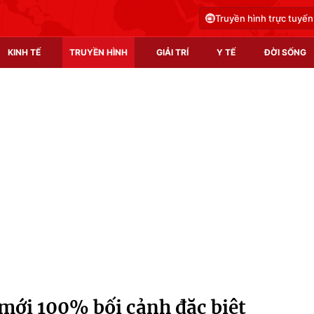
Truyền hình trực tuyến
KINH TẾ
TRUYỀN HÌNH
GIẢI TRÍ
Y TẾ
ĐỜI SỐNG
Pháp luật
Y tế
Truyền hình
Multimedia
Phim VTV
Video
Hậu trường
Shorts video
Nhân vật
Podcast
Khán giả
EMagazine
Giải sao mai
Photo
mới 100% bối cảnh đặc biệt
Infographic