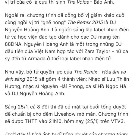
Phim VTV
vị trí của cô là cựu thí sinh
The Voice
- Bảo Anh.
Giải trí
Hậu trường
Ngoài ra, chương trình đã công bố vị giám khảo cuối
Điện ảnh
cùng ngồi vị trí "ghế nóng"
The Remix 2015
là DJ
Đời sống
Nhân vật
Nguyễn Hoàng Anh. Là người sáng lập label nhạc điện
Âm nhạc
Du lịch
tử và học viện đào tạo dành cho các DJ mang tên
Khán giả
Giáo dục
Sao
88DNA, Nguyễn Hoàng Anh là một trong những DJ
Làm đẹp
Giải sao mai
đầu tiên của Việt Nam hợp tác với Zara Taylor - nữ ca
Tuyển sinh
sỹ đến từ Armada ở thể loại label nhạc điện tử.
Công nghệ
Chất lượng cuộc sống
Học trực tuyến
Hitech Công nghệ tương lai
Như vậy, bộ tứ quyền lực của
The Remix - Hòa âm và
Giao lưu trực tuyến
ánh sáng
2015 sẽ gồm 4 thành viên: Nhạc sĩ Lưu Thiên
Sản phẩm
Hương, nhạc sĩ Nguyễn Hải Phong, ca sĩ Hồ Ngọc Hà
và DJ Nguyễn Hoàng Anh.
Lịch phát sóng
Thị trường
Sáng 25/1, cả 8 đội thi đã có mặt tại buổi tổng duyệt
Tư vấn
để chuẩn bị cho đêm Liveshow mở màn. Chương trình
Chuyên mục khác
sẽ được THTT vào 21h10, hôm nay (25/1) trên VTV3.
Emagazine
Podcast
Dưới đây là hình ảnh buổi tổng duyệt của chương trình: