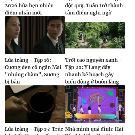
2026 hứa hẹn nhiều
đột quỵ, Tuấn trở thành
điểm nhấn mới
tâm điểm nghi ngờ
Lửa trắng - Tập 16:
Trời cao nguyên xanh -
Cương đen cố ngăn Mai
Tập 20: Y Lang đẩy
"nhúng chàm", Sương
nhanh kế hoạch gây
bị bắn
biến động ở buôn làng
Lửa trắng - Tập 15: Trúc
Nhà mình quá đỉnh: Hải