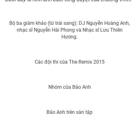
Photo
Infographic
Bộ ba giám khảo (từ trái sang): DJ Nguyễn Hoàng Anh,
Video
Shorts video
nhạc sĩ Nguyễn Hải Phong và Nhạc sĩ Lưu Thiên
Hương.
VTV Money
VTV Thể thao
Các đội thi của The Remix 2015
VTV Sức khoẻ
Bất động sản
Thị trường 24h
Tấm lòng Việt
Nhóm của Bảo Anh
VTV4
Vươn mình bằng AI
Bảo Anh trên sàn tập
VTV9
VTV8
Liên hệ tòa soạn
English