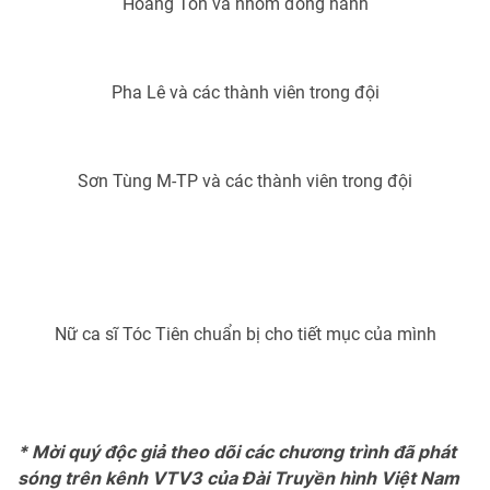
Hoàng Tôn và nhóm đồng hành
Ðiện thoại Thời báo VTV:
024.66 897 897
Email:
toasoan@vtv.vn
Liên hệ quảng cáo:
024-7300.7108
Pha Lê và các thành viên trong đội
Sơn Tùng M-TP và các thành viên trong đội
Nữ ca sĩ Tóc Tiên chuẩn bị cho tiết mục của mình
® Cấm sao chép dưới mọi hình thức nếu không có sự chấp
thuận bằng văn bản. Ghi rõ nguồn VTV.vn khi phát hành lại
thông tin từ website này.
* Mời quý độc giả theo dõi các chương trình đã phát
sóng trên kênh VTV3 của Đài Truyền hình Việt Nam