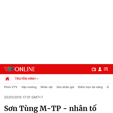
TRUYỀN HÌNH
Chính trị
Phim VTV
Hậu trường
Nhân vật
Góc khán giả
Điểm hẹn tài năng
Giải
Xã hội
25/01/2015 17:01 GMT+7
Pháp luật
Chuyên mục
Kinh tế
Sơn Tùng M-TP - nhân tố
Thể thao