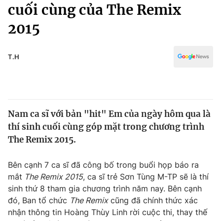
Chính trị
cuối cùng của The Remix
Truyền hình
2015
Văn hóa - Giải trí
Xã hội
Y tế
Đời sống
T.H
Pháp luật
Công nghệ
Giáo dục
Y tế
Nam ca sĩ với bản "hit" Em của ngày hôm qua là
Thế giới
thí sinh cuối cùng góp mặt trong chương trình
Tin tức
The Remix 2015.
Kinh tế
Thế giới đó đây
Bên cạnh 7 ca sĩ đã công bố trong buổi họp báo ra
Tài chính
Dữ liệu và đời sống
mắt
The Remix 2015
, ca sĩ trẻ Sơn Tùng M-TP sẽ là thí
Câu chuyện quốc tế
Thị trường
sinh thứ 8 tham gia chương trình năm nay. Bên cạnh
đó, Ban tổ chức
The Remix
cũng đã chính thức xác
Truyền hình
Góc doanh nghiệp
nhận thông tin Hoàng Thùy Linh rời cuộc thi, thay thế