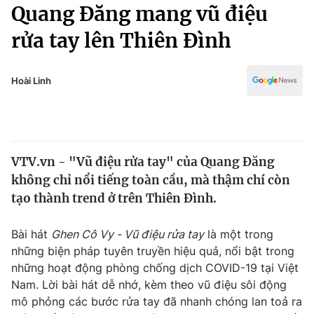
Chính trị
Quang Đăng mang vũ điệu
Truyền hình
rửa tay lên Thiên Đình
Văn hóa - Giải trí
Xã hội
Y tế
Đời sống
Hoài Linh
Pháp luật
Công nghệ
Giáo dục
Y tế
VTV.vn - "Vũ điệu rửa tay" của Quang Đăng
Thế giới
không chỉ nổi tiếng toàn cầu, mà thậm chí còn
Tin tức
tạo thành trend ở trên Thiên Đình.
Kinh tế
Thế giới đó đây
Bài hát
Ghen Cô Vy - Vũ điệu rửa tay
là một trong
Tài chính
Dữ liệu và đời sống
những biện pháp tuyên truyền hiệu quả, nổi bật trong
Câu chuyện quốc tế
Thị trường
những hoạt động phòng chống dịch COVID-19 tại Việt
Nam. Lời bài hát dễ nhớ, kèm theo vũ điệu sôi động
Truyền hình
Góc doanh nghiệp
mô phỏng các bước rửa tay đã nhanh chóng lan toả ra