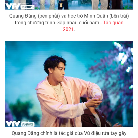
Photo
Infographic
Quang Đăng (bên phải) và học trò Minh Quân (bên trái)
trong chương trình Gặp nhau cuối năm -
Táo quân
Video
Shorts video
2021
.
VTV Money
VTV Thể thao
VTV Sức khoẻ
Bất động sản
Thị trường 24h
Tấm lòng Việt
VTV4
Vươn mình bằng AI
VTV9
VTV8
Quang Đăng chính là tác giả của Vũ điệu rửa tay gây
Liên hệ tòa soạn
English