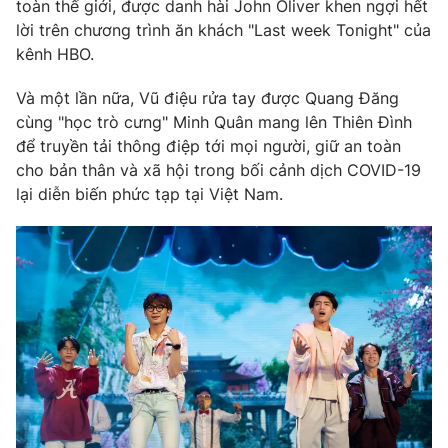
Phim VTV
toàn thế giới, được danh hài John Oliver khen ngợi hết
Giải trí
lời trên chương trình ăn khách "Last week Tonight" của
Hậu trường
kênh HBO.
Điện ảnh
Đời sống
Nhân vật
Và một lần nữa, Vũ điệu rửa tay được Quang Đăng
Âm nhạc
Du lịch
cùng "học trò cưng" Minh Quân mang lên Thiên Đình
Khán giả
Giáo dục
Sao
để truyền tải thông điệp tới mọi người, giữ an toàn
Làm đẹp
Giải sao mai
cho bản thân và xã hội trong bối cảnh dịch COVID-19
Tuyển sinh
lại diễn biến phức tạp tại Việt Nam.
Công nghệ
Chất lượng cuộc sống
Học trực tuyến
Hitech Công nghệ tương lai
Giao lưu trực tuyến
Sản phẩm
Lịch phát sóng
Thị trường
Tư vấn
Chuyên mục khác
Emagazine
Podcast