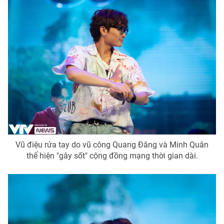
Ðiện thoại Thời báo VTV:
024.66 897 897
Email:
toasoan@vtv.vn
Liên hệ quảng cáo:
024-7300.7108
Vũ điệu rửa tay do vũ công Quang Đăng và Minh Quân
thể hiện "gây sốt" cộng đồng mạng thời gian dài.
® Cấm sao chép dưới mọi hình thức nếu không có sự chấp
thuận bằng văn bản. Ghi rõ nguồn VTV.vn khi phát hành lại
thông tin từ website này.