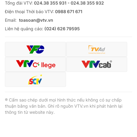
Tổng đài VTV:
024.38 355 931 - 024.38 355 932
Ðiện thoại Thời báo VTV:
0988 671 671
Email:
toasoan@vtv.vn
Liên hệ quảng cáo:
(024) 626 79595
® Cấm sao chép dưới mọi hình thức nếu không có sự chấp
thuận bằng văn bản. Ghi rõ nguồn VTV.vn khi phát hành lại
thông tin từ website này.