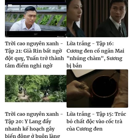
Trời cao nguyên xanh -
Lửa trắng - Tập 16:
Tập 21: Già Rin bất ngờ
Cương đen cố ngăn Mai
đột quỵ, Tuấn trở thành
"nhúng chàm", Sương
tâm điểm nghi ngờ
bị bắn
Trời cao nguyên xanh -
Lửa trắng - Tập 15: Trúc
Tập 20: Y Lang đẩy
bỏ chất độc vào cốc trà
nhanh kế hoạch gây
của Cương đen
biến động ở buôn làng