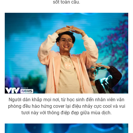
sốt toàn cầu.
THỜI BÁO VTV
Theo dõi báo trên
Cơ quan chủ quản:
Đài Truyền hình Việt Nam
Cơ quan báo chí:
Thời báo VTV
Giấy phép hoạt động báo in và báo điện tử số 483/GP-BTTTT
cấp ngày 29/12/2023
Người dân khắp mọi nơi, từ học sinh đến nhân viên văn
Tổng Biên tập:
Vũ Thanh Thủy
phòng đều hào hứng cover lại điệu nhảy cực cool và vui
tươi này với thông điệp đẹp giữa mùa dịch.
Phó Tổng Biên tập:
Nguyễn Thị Mỹ Hạnh, Phạm Quốc Thắng,
Nguyễn Trọng Ninh
Tổng đài VTV:
024.38 355 931 - 024.38 355 932