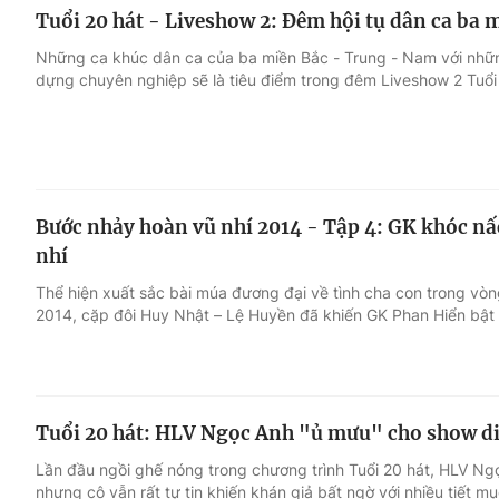
Tuổi 20 hát - Liveshow 2: Đêm hội tụ dân ca ba 
Những ca khúc dân ca của ba miền Bắc - Trung - Nam với nhữ
dựng chuyên nghiệp sẽ là tiêu điểm trong đêm Liveshow 2 Tuổi
Bước nhảy hoàn vũ nhí 2014 - Tập 4: GK khóc nấc
nhí
Thể hiện xuất sắc bài múa đương đại về tình cha con trong vò
2014, cặp đôi Huy Nhật – Lệ Huyền đã khiến GK Phan Hiển bật
Tuổi 20 hát: HLV Ngọc Anh "ủ mưu" cho show di
Lần đầu ngồi ghế nóng trong chương trình Tuổi 20 hát, HLV Ngọ
nhưng cô vẫn rất tự tin khiến khán giả bất ngờ với nhiều tiết 