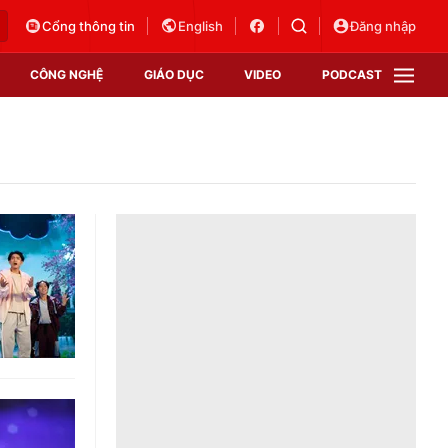
Cổng thông tin
English
Đăng nhập
CÔNG NGHỆ
GIÁO DỤC
VIDEO
PODCAST
VTV Money
VTV Thể thao
VTV Sức khoẻ
Bất động sản
Thị trường 24h
Tấm lòng Việt
Vươn mình bằng AI
VTV4
VTV8
VTV9
Lịch phát sóng
Giao lưu trực tuyến
Sự kiện