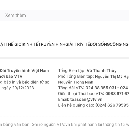
Xem thêm
UẬT
THẾ GIỚI
KINH TẾ
TRUYỀN HÌNH
GIẢI TRÍ
Y TẾ
ĐỜI SỐNG
CÔNG NG
Đài Truyền hình Việt Nam
Tổng Biên tập:
Vũ Thanh Thủy
hời báo VTV
Phó Tổng Biên tập:
Nguyễn Thị Mỹ Hạ
g báo in và báo điện tử số
Nguyễn Trọng Ninh
 ngày 29/12/2023
Tổng đài VTV:
024.38 355 931 - 024
Ðiện thoại Thời báo VTV:
0988 671 6
Email:
toasoan@vtv.vn
Liên hệ quảng cáo:
(024) 626 79595
bằng văn bản. Ghi rõ nguồn VTV.vn khi phát hành lại thông tin từ w