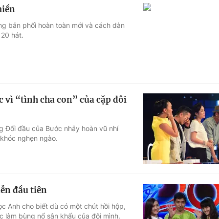
miền
ng bản phối hoàn toàn mới và cách dàn
 20 hát.
 vì “tình cha con” của cặp đôi
ng Đối đầu của Bước nhảy hoàn vũ nhí
 khóc nghẹn ngào.
ễn đầu tiên
c Anh cho biết dù có một chút hồi hộp,
mục làm bùng nổ sân khấu của đội mình.