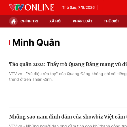
Thứ Sáu, 7/8/2026
CHÍNH TRỊ
XÃ HỘI
PHÁP LUẬT
THẾ GIỚI
Chính trị
Xã hội
Minh Quân
Thế giới
Kinh tế
Táo quân 2021: Thầy trò Quang Đăng mang vũ điệ
Tin tức
Tài chính
VTV.vn - "Vũ điệu rửa tay" của Quang Đăng không chỉ nổi tiếng
trend ở trên Thiên Đình.
Thế giới đó đây
Thị trường
Câu chuyện quốc tế
Góc doanh nghiệp
Dữ liệu và đời sống
Những sao nam đình đám của showbiz Việt cầm t
VTV.vn - Những người đàn ông cầm tinh con khỉ thành công tron