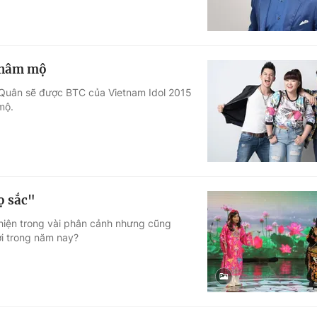
i hâm mộ
 Quân sẽ được BTC của Vietnam Idol 2015
mộ.
ọ sắc"
t hiện trong vài phân cảnh nhưng cũng
ới trong năm nay?