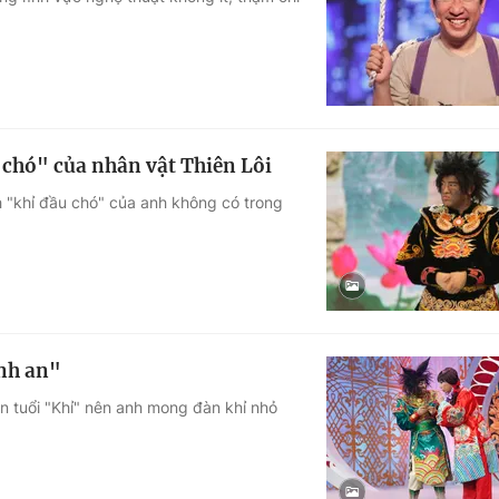
Góc ảnh
Giáo dục
Công nghệ
Tuyển sinh
Hitech Công ng
chó" của nhân vật Thiên Lôi
Học trực tuyến
Sản phẩm
 "khỉ đầu chó" của anh không có trong
g
Thị trường
Tư vấn
nh an"
ên tuổi "Khỉ" nên anh mong đàn khỉ nhỏ