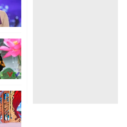
Liên hệ toà soạn
hệ tương lai