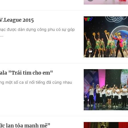
V.League 2015
 nhạc được dàn dựng công phu có sự góp
..
Gala "Trái tim cho em"
g một số ca sĩ nổi tiếng đã cùng nhau
sức lan tỏa mạnh mẽ”