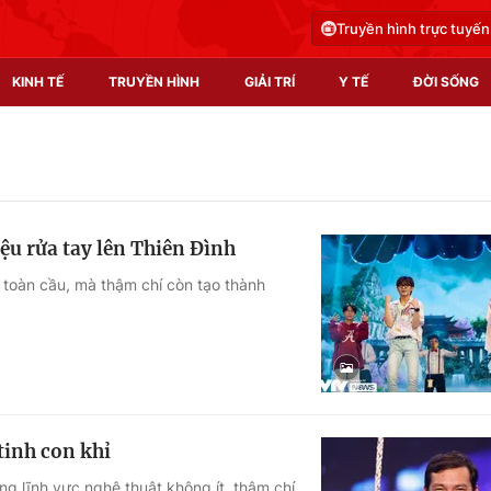
Truyền hình trực tuyến
KINH TẾ
TRUYỀN HÌNH
GIẢI TRÍ
Y TẾ
ĐỜI SỐNG
Pháp luật
Y tế
Truyền hình
Multimedia
u rửa tay lên Thiên Đình
Phim VTV
Video
 toàn cầu, mà thậm chí còn tạo thành
Hậu trường
Shorts video
Nhân vật
Podcast
Khán giả
EMagazine
Giải sao mai
Photo
inh con khỉ
Infographic
g lĩnh vực nghệ thuật không ít, thậm chí