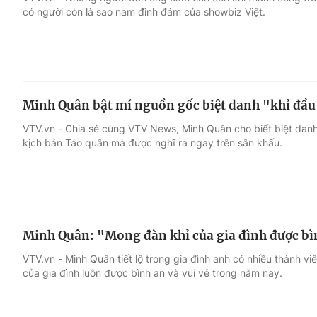
có người còn là sao nam đình đám của showbiz Việt.
Giải trí
Đời sống
Điện ảnh
Du lịch
Minh Quân bật mí nguồn gốc biệt danh "khỉ đầu 
Âm nhạc
Làm đẹp
VTV.vn - Chia sẻ cùng VTV News, Minh Quân cho biết biệt danh
kịch bản Táo quân mà được nghĩ ra ngay trên sân khấu.
Sao
Chất lượng cuộc sốn
Minh Quân: "Mong đàn khỉ của gia đình được bì
VTV.vn - Minh Quân tiết lộ trong gia đình anh có nhiều thành vi
của gia đình luôn được bình an và vui vẻ trong năm nay.