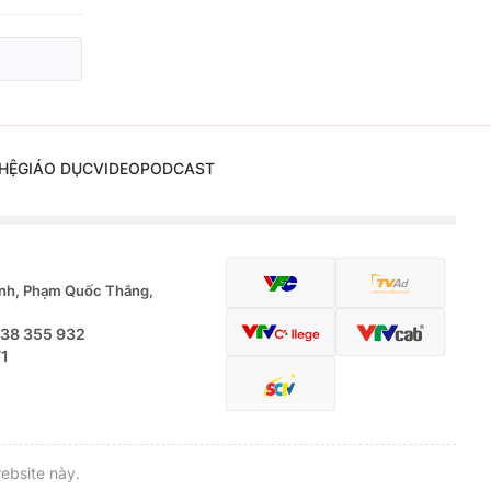
HỆ
GIÁO DỤC
VIDEO
PODCAST
nh, Phạm Quốc Thắng,
.38 355 932
71
ebsite này.