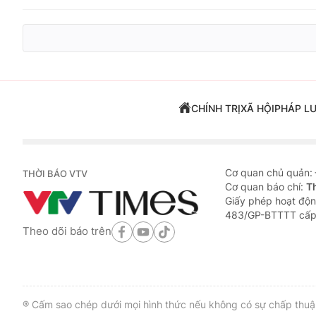
CHÍNH TRỊ
XÃ HỘI
PHÁP L
Cơ quan chủ quản:
THỜI BÁO VTV
Cơ quan báo chí:
T
Giấy phép hoạt độn
483/GP-BTTTT cấp
Theo dõi báo trên
® Cấm sao chép dưới mọi hình thức nếu không có sự chấp thuận 