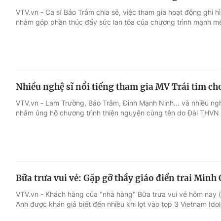
VTV.vn - Ca sĩ Bảo Trâm chia sẻ, việc tham gia hoạt động ghi 
nhằm góp phần thúc đẩy sức lan tỏa của chương trình mạnh m
Nhiều nghệ sĩ nổi tiếng tham gia MV Trái tim ch
VTV.vn - Lam Trường, Bảo Trâm, Đinh Mạnh Ninh... và nhiều ng
nhằm ủng hộ chương trình thiện nguyện cùng tên do Đài THVN 
Bữa trưa vui vẻ: Gặp gỡ thầy giáo điển trai Minh
VTV.vn - Khách hàng của "nhà hàng" Bữa trưa vui vẻ hôm nay (1
Anh được khán giả biết đến nhiều khi lọt vào top 3 Vietnam Ido