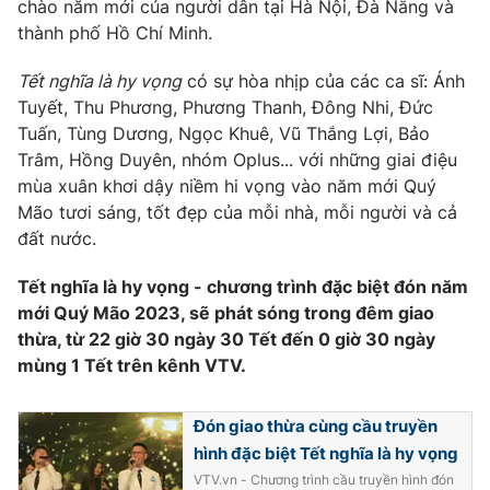
chào năm mới của người dân tại Hà Nội, Đà Nẵng và
thành phố Hồ Chí Minh.
Photo
Infographic
Tết nghĩa là hy vọng
có sự hòa nhịp của các ca sĩ: Ánh
Video
Shorts video
Tuyết, Thu Phương, Phương Thanh, Đông Nhi, Đức
Tuấn, Tùng Dương, Ngọc Khuê, Vũ Thắng Lợi, Bảo
Trâm, Hồng Duyên, nhóm Oplus... với những giai điệu
VTV Money
VTV Thể thao
mùa xuân khơi dậy niềm hi vọng vào năm mới Quý
Mão tươi sáng, tốt đẹp của mỗi nhà, mỗi người và cả
VTV Sức khoẻ
Bất động sản
đất nước.
Tết nghĩa là hy vọng - chương trình đặc biệt đón năm
Thị trường 24h
Tấm lòng Việt
mới Quý Mão 2023, sẽ phát sóng trong đêm giao
thừa, từ 22 giờ 30 ngày 30 Tết đến 0 giờ 30 ngày
VTV4
Vươn mình bằng AI
mùng 1 Tết trên kênh VTV.
VTV9
VTV8
Đón giao thừa cùng cầu truyền
hình đặc biệt Tết nghĩa là hy vọng
Liên hệ tòa soạn
English
VTV.vn - Chương trình cầu truyền hình đón