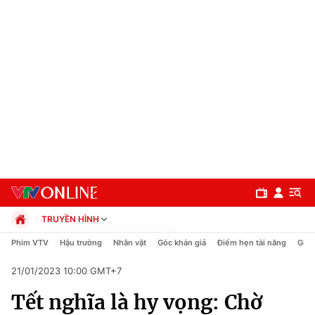
TRUYỀN HÌNH
Chính trị
Phim VTV
Hậu trường
Nhân vật
Góc khán giả
Điểm hẹn tài năng
Giải
Xã hội
21/01/2023 10:00 GMT+7
Pháp luật
Chuyên mục
Kinh tế
Tết nghĩa là hy vọng: Chờ
Thể thao