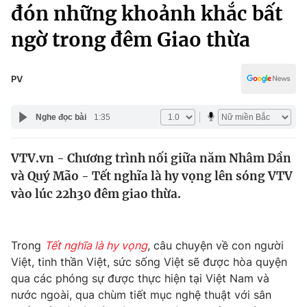
Chính trị
đón những khoảnh khắc bất
Truyền hình
ngờ trong đêm Giao thừa
Văn hóa - Giải trí
Xã hội
Y tế
Đời sống
PV
Pháp luật
Công nghệ
Giáo dục
Nghe đọc bài
1:35
Y tế
VTV.vn - Chương trình nối giữa năm Nhâm Dần
Thế giới
và Quý Mão - Tết nghĩa là hy vọng lên sóng VTV
Tin tức
vào lúc 22h30 đêm giao thừa.
Kinh tế
Thế giới đó đây
Tài chính
Dữ liệu và đời sống
Trong
Tết nghĩa là hy vọng
, câu chuyện về con người
Câu chuyện quốc tế
Thị trường
Việt, tinh thần Việt, sức sống Việt sẽ được hòa quyện
qua các phóng sự được thực hiện tại Việt Nam và
Truyền hình
Góc doanh nghiệp
nước ngoài, qua chùm tiết mục nghệ thuật với sân