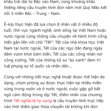
Phim VTV
khấu trải dài từ Bắc vào Nam, cùng khoảng khắc
Giải trí
thiêng liêng cầu truyền hình đón năm mới Quý Mão kết
Hậu trường
nối 3 miền Bắc - Trung - Nam.
Điện ảnh
Đời sống
Nhân vật
Ê-kíp thực hiện đã lựa chọn 8 nhân vật ở nhiều độ
Âm nhạc
Du lịch
tuổi, lĩnh vực ngành nghề, sinh sống tại Việt Nam hoặc
Khán giả
Giáo dục
Sao
nước ngoài cùng những câu chuyện về hành trình cống
Làm đẹp
Giải sao mai
hiến gắn liền với chữ "Tết": Tết của nhà khoa học Việt
Tuyển sinh
Nam tại nước ngoài, Tết của các ngư dân đang ngày
Công nghệ
Chất lượng cuộc sống
đêm vươn khơi bám biển, Tết của các công nhân nơi
Học trực tuyến
Hitech Công nghệ tương lai
công xưởng, Tết của những kỹ sư "áo xanh" đem trí
Giao lưu trực tuyến
tuệ phụng sự tổ quốc và nhân dân…
Sản phẩm
Cùng với những tiết mục nghệ thuật được thể hiện đa
Lịch phát sóng
Thị trường
dạng, chùm phóng sự được thực hiện tại nhiều miền
Tư vấn
vùng trong nước và ở nước ngoài, cuộc gặp gỡ bất
ngờ cảm động trong dịp Tết, điểm nhấn của chương
Chuyên mục khác
trình
Tết nghĩa là hy vọng
là cầu truyền hình trực tiếp
Emagazine
Podcast
vào thời điểm giao thừa chuyển tải không khí đón