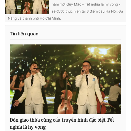
năm mới Quý Mão - Tết nghĩa là hy vọng -
sẽ được thực hiện tại 3 điểm cầu Hà Nội, Đà
Nẵng và thành phố Hồ Chí Minh.
THỜI BÁO VTV
Tin liên quan
Theo dõi báo trên
Cơ quan chủ quản:
Đài Truyền hình Việt Nam
Cơ quan báo chí:
Thời báo VTV
Giấy phép hoạt động báo in và báo điện tử số 483/GP-BTTTT
cấp ngày 29/12/2023
Tổng Biên tập:
Vũ Thanh Thủy
Phó Tổng Biên tập:
Nguyễn Thị Mỹ Hạnh, Phạm Quốc Thắng,
Nguyễn Trọng Ninh
Đón giao thừa cùng cầu truyền hình đặc biệt Tết
Tổng đài VTV:
024.38 355 931 - 024.38 355 932
nghĩa là hy vọng