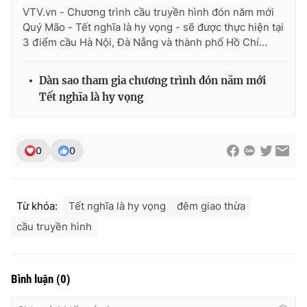
Ðiện thoại Thời báo VTV:
024.66 897 897
VTV.vn - Chương trình cầu truyền hình đón năm mới
Quý Mão - Tết nghĩa là hy vọng - sẽ được thực hiện tại
Email:
toasoan@vtv.vn
3 điểm cầu Hà Nội, Đà Nẵng và thành phố Hồ Chí...
Liên hệ quảng cáo:
024-7300.7108
Dàn sao tham gia chương trình đón năm mới
Tết nghĩa là hy vọng
0
0
Từ khóa:
Tết nghĩa là hy vọng
đêm giao thừa
cầu truyền hình
® Cấm sao chép dưới mọi hình thức nếu không có sự chấp
thuận bằng văn bản. Ghi rõ nguồn VTV.vn khi phát hành lại
thông tin từ website này.
Bình luận
(
0
)