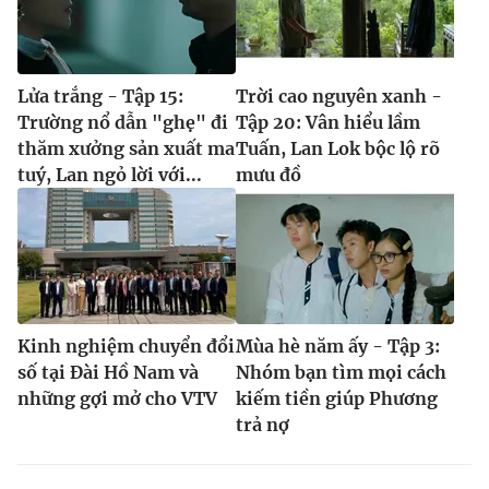
Lửa trắng - Tập 15:
Trời cao nguyên xanh -
Trường nổ dẫn "ghẹ" đi
Tập 20: Vân hiểu lầm
thăm xưởng sản xuất ma
Tuấn, Lan Lok bộc lộ rõ
tuý, Lan ngỏ lời với...
mưu đồ
Kinh nghiệm chuyển đổi
Mùa hè năm ấy - Tập 3:
số tại Đài Hồ Nam và
Nhóm bạn tìm mọi cách
những gợi mở cho VTV
kiếm tiền giúp Phương
trả nợ