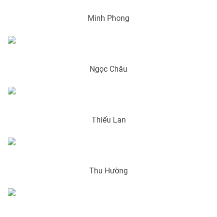
Minh Phong
THỜI BÁO VTV
Ngọc Châu
Theo dõi báo trên
Thiếu Lan
Cơ quan chủ quản:
Đài Truyền hình Việt Nam
Cơ quan báo chí:
Thời báo VTV
Giấy phép hoạt động báo in và báo điện tử số 483/GP-BTTTT
cấp ngày 29/12/2023
Thu Hường
Tổng Biên tập:
Vũ Thanh Thủy
Phó Tổng Biên tập:
Nguyễn Thị Mỹ Hạnh, Phạm Quốc Thắng,
Nguyễn Trọng Ninh
Tổng đài VTV:
024.38 355 931 - 024.38 355 932