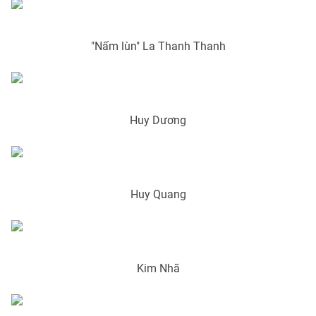
Photo
Infographic
"Nấm lùn" La Thanh Thanh
Video
Shorts video
VTV Money
VTV Thể thao
Huy Dương
VTV Sức khoẻ
Bất động sản
Thị trường 24h
Tấm lòng Việt
Huy Quang
VTV4
Vươn mình bằng AI
VTV9
VTV8
Kim Nhã
Liên hệ tòa soạn
English