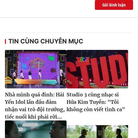
Gửi bình luận
TIN CÙNG CHUYÊN MỤC
Nhà mình quá đỉnh: Hải
Studio 3 cùng nhạc sĩ
Yến Idol lần đầu đảm
Hứa Kim Tuyền: "Tôi
nhận vai trò đội trưởng,
không còn viết tình ca"
tiếc nuối khi phải rời...