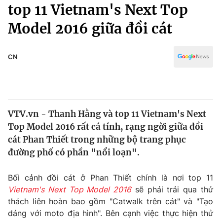
Chính trị
top 11 Vietnam's Next Top
Truyền hình
Model 2016 giữa đồi cát
Văn hóa - Giải trí
Xã hội
Y tế
Đời sống
CN
Pháp luật
Công nghệ
Giáo dục
Y tế
VTV.vn - Thanh Hằng và top 11 Vietnam's Next
Thế giới
Top Model 2016 rất cá tính, rạng ngời giữa đồi
Tin tức
cát Phan Thiết trong những bộ trang phục
Kinh tế
đường phố có phần "nổi loạn".
Thế giới đó đây
Tài chính
Dữ liệu và đời sống
Câu chuyện quốc tế
Bối cảnh đồi cát ở Phan Thiết chính là nơi top 11
Thị trường
Vietnam's Next Top Model 2016
sẽ phải trải qua thử
thách liên hoàn bao gồm "Catwalk trên cát" và "Tạo
Truyền hình
Góc doanh nghiệp
dáng với moto địa hình". Bên cạnh việc thực hiện thử