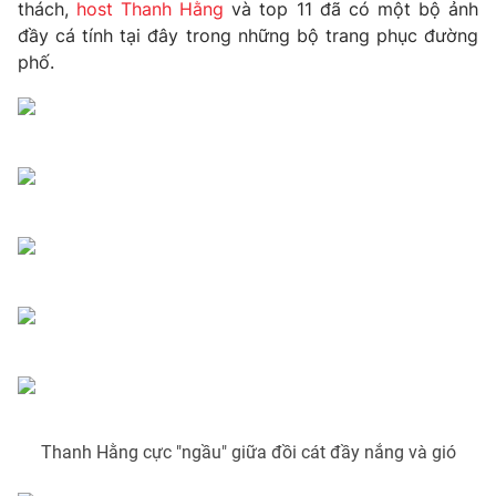
Phim VTV
thách,
host Thanh Hằng
và top 11 đã có một bộ ảnh
Giải trí
đầy cá tính tại đây trong những bộ trang phục đường
Hậu trường
phố.
Điện ảnh
Đời sống
Nhân vật
Âm nhạc
Du lịch
Khán giả
Giáo dục
Sao
Làm đẹp
Giải sao mai
Tuyển sinh
Công nghệ
Chất lượng cuộc sống
Học trực tuyến
Hitech Công nghệ tương lai
Giao lưu trực tuyến
Sản phẩm
Lịch phát sóng
Thị trường
Tư vấn
Chuyên mục khác
Thanh Hằng cực "ngầu" giữa đồi cát đầy nắng và gió
Emagazine
Podcast