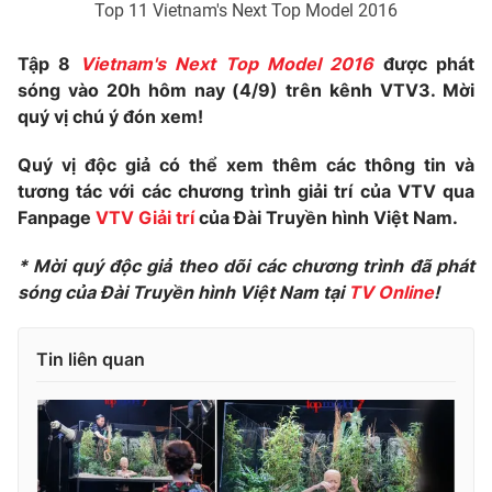
Top 11 Vietnam's Next Top Model 2016
Ðiện thoại Thời báo VTV:
024.66 897 897
Email:
toasoan@vtv.vn
Tập 8
Vietnam's Next Top Model 2016
được phát
Liên hệ quảng cáo:
024-7300.7108
sóng vào 20h hôm nay (4/9) trên kênh VTV3. Mời
quý vị chú ý đón xem!
Quý vị độc giả có thể xem thêm các thông tin và
tương tác với các chương trình giải trí của VTV qua
Fanpage
VTV Giải trí
của Đài Truyền hình Việt Nam.
* Mời quý độc giả theo dõi các chương trình đã phát
sóng của Đài Truyền hình Việt Nam tại
TV Online
!
Tin liên quan
® Cấm sao chép dưới mọi hình thức nếu không có sự chấp
thuận bằng văn bản. Ghi rõ nguồn VTV.vn khi phát hành lại
thông tin từ website này.