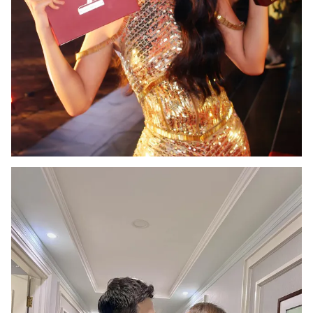
Photo
Infographic
Video
Shorts video
VTV Money
VTV Thể thao
VTV Sức khoẻ
Bất động sản
Thị trường 24h
Tấm lòng Việt
VTV4
Vươn mình bằng AI
VTV9
VTV8
Liên hệ tòa soạn
English