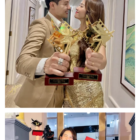
THỜI BÁO VTV
Theo dõi báo trên
Cơ quan chủ quản:
Đài Truyền hình Việt Nam
Cơ quan báo chí:
Thời báo VTV
Giấy phép hoạt động báo in và báo điện tử số 483/GP-BTTTT
cấp ngày 29/12/2023
Tổng Biên tập:
Vũ Thanh Thủy
Phó Tổng Biên tập:
Nguyễn Thị Mỹ Hạnh, Phạm Quốc Thắng,
Nguyễn Trọng Ninh
Tổng đài VTV:
024.38 355 931 - 024.38 355 932