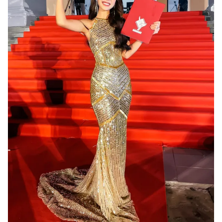
Ðiện thoại Thời báo VTV:
024.66 897 897
Email:
toasoan@vtv.vn
Liên hệ quảng cáo:
024-7300.7108
® Cấm sao chép dưới mọi hình thức nếu không có sự chấp
thuận bằng văn bản. Ghi rõ nguồn VTV.vn khi phát hành lại
thông tin từ website này.