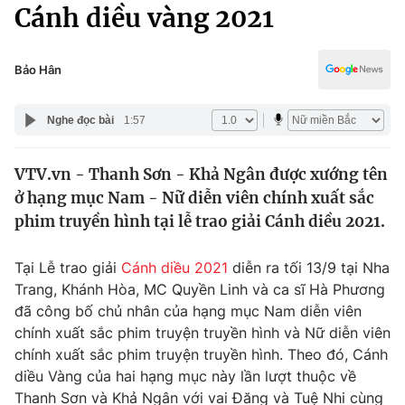
Chính trị
Cánh diều vàng 2021
Truyền hình
Văn hóa - Giải trí
Xã hội
Y tế
Bảo Hân
Đời sống
Pháp luật
Công nghệ
Nghe đọc bài
1:57
Giáo dục
Y tế
VTV.vn - Thanh Sơn - Khả Ngân được xướng tên
ở hạng mục Nam - Nữ diễn viên chính xuất sắc
Thế giới
phim truyền hình tại lễ trao giải Cánh diều 2021.
Tin tức
Kinh tế
Tại Lễ trao giải
Cánh diều 2021
diễn ra tối 13/9 tại Nha
Thế giới đó đây
Trang, Khánh Hòa, MC Quyền Linh và ca sĩ Hà Phương
Tài chính
đã công bố chủ nhân của hạng mục Nam diễn viên
Dữ liệu và đời sống
Câu chuyện quốc tế
chính xuất sắc phim truyện truyền hình và Nữ diễn viên
Thị trường
chính xuất sắc phim truyện truyền hình. Theo đó, Cánh
Truyền hình
diều Vàng của hai hạng mục này lần lượt thuộc về
Góc doanh nghiệp
Thanh Sơn và Khả Ngân với vai Đăng và Tuệ Nhi cùng