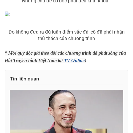
Những chủ đề cô bốc phải đều khá "khoai"
THỜI BÁO VTV
Do không đưa ra đủ luận điểm sắc đá, cô đã phải nhận
thử thách của chương trình
* Mời quý độc giả theo dõi các chương trình đã phát sóng của
Theo dõi báo trên
Đài Truyền hình Việt Nam tại
TV Online
!
Cơ quan chủ quản:
Đài Truyền hình Việt Nam
Tin liên quan
Cơ quan báo chí:
Thời báo VTV
Giấy phép hoạt động báo in và báo điện tử số 483/GP-BTTTT
cấp ngày 29/12/2023
Tổng Biên tập:
Vũ Thanh Thủy
Phó Tổng Biên tập:
Nguyễn Thị Mỹ Hạnh, Phạm Quốc Thắng,
Nguyễn Trọng Ninh
Tổng đài VTV:
024.38 355 931 - 024.38 355 932