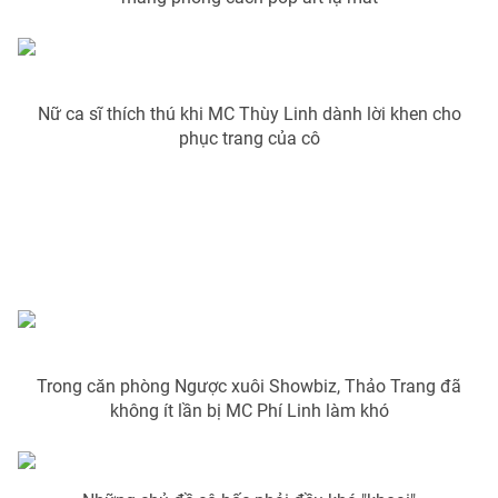
Photo
Infographic
Video
Shorts video
Nữ ca sĩ thích thú khi MC Thùy Linh dành lời khen cho
phục trang của cô
VTV Money
VTV Thể thao
VTV Sức khoẻ
Bất động sản
Thị trường 24h
Tấm lòng Việt
VTV4
Vươn mình bằng AI
Trong căn phòng Ngược xuôi Showbiz, Thảo Trang đã
không ít lần bị MC Phí Linh làm khó
VTV9
VTV8
Liên hệ tòa soạn
English