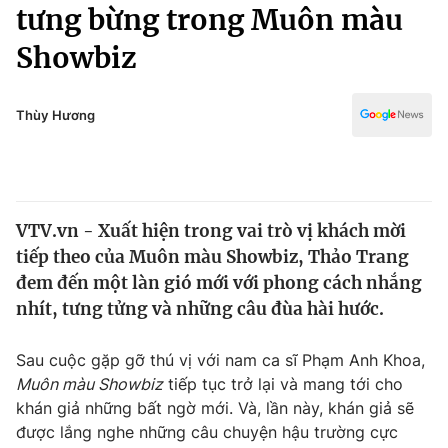
Chính trị
tưng bừng trong Muôn màu
Truyền hình
Showbiz
Văn hóa - Giải trí
Xã hội
Y tế
Đời sống
Thùy Hương
Pháp luật
Công nghệ
Giáo dục
Y tế
VTV.vn - Xuất hiện trong vai trò vị khách mời
Thế giới
tiếp theo của Muôn màu Showbiz, Thảo Trang
Tin tức
đem đến một làn gió mới với phong cách nhắng
Kinh tế
nhít, tưng tửng và những câu đùa hài hước.
Thế giới đó đây
Tài chính
Dữ liệu và đời sống
Câu chuyện quốc tế
Sau cuộc gặp gỡ thú vị với nam ca sĩ Phạm Anh Khoa,
Thị trường
Muôn màu Showbiz
tiếp tục trở lại và mang tới cho
khán giả những bất ngờ mới. Và, lần này, khán giả sẽ
Truyền hình
Góc doanh nghiệp
được lắng nghe những câu chuyện hậu trường cực