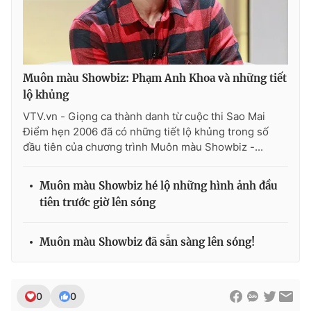
Ðiện thoại Thời báo VTV:
024.66 897 897
Email:
toasoan@vtv.vn
Liên hệ quảng cáo:
024-7300.7108
Muôn màu Showbiz: Phạm Anh Khoa và những tiết
lộ khủng
VTV.vn - Giọng ca thành danh từ cuộc thi Sao Mai
Điểm hẹn 2006 đã có những tiết lộ khủng trong số
đầu tiên của chương trình Muôn màu Showbiz -...
Muôn màu Showbiz hé lộ những hình ảnh đầu
tiên trước giờ lên sóng
Muôn màu Showbiz đã sẵn sàng lên sóng!
® Cấm sao chép dưới mọi hình thức nếu không có sự chấp
thuận bằng văn bản. Ghi rõ nguồn VTV.vn khi phát hành lại
thông tin từ website này.
0
0