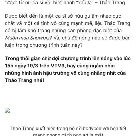
Phim VTV
“độc” từ nữ ca sĩ với biệt danh “xấu lạ” – Thảo Trang.
Giải trí
Hậu trường
Được biết đến là một ca sĩ sở hữu gu âm nhạc cực
Điện ảnh
chất và một cá tính vô cùng mạnh mẽ, liệu Thảo Trang
Đời sống
Nhân vật
có bị làm khó trong những căn phòng đặc biệt của
Âm nhạc
Du lịch
Muôn màu Showbiz
? Và, chủ đề nóng nào sẽ được bàn
Khán giả
Giáo dục
Sao
luận trong chương trình tuần này?
Làm đẹp
Giải sao mai
Tuyển sinh
Trong thời gian chờ đợi chương trình lên sóng vào lúc
Công nghệ
Chất lượng cuộc sống
15h ngày 19/3 trên VTV3, hãy cùng ngắm nhìn
Học trực tuyến
Hitech Công nghệ tương lai
những hình ảnh hậu trường vô cùng nhắng nhít của
Giao lưu trực tuyến
Thảo Trang nhé!
Sản phẩm
Lịch phát sóng
Thị trường
Tư vấn
Chuyên mục khác
Emagazine
Podcast
Thảo Trang xuất hiện trong bộ đồ bodycon với họa tiết
mang phong cách pop art lạ mắt