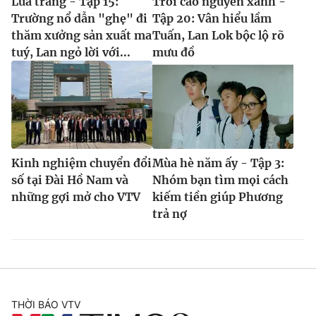
Lửa trắng - Tập 15:
Trời cao nguyên xanh -
Trường nổ dẫn "ghẹ" đi
Tập 20: Vân hiểu lầm
thăm xưởng sản xuất ma
Tuấn, Lan Lok bộc lộ rõ
tuý, Lan ngỏ lời với...
mưu đồ
Kinh nghiệm chuyển đổi
Mùa hè năm ấy - Tập 3:
số tại Đài Hồ Nam và
Nhóm bạn tìm mọi cách
những gợi mở cho VTV
kiếm tiền giúp Phương
trả nợ
THỜI BÁO VTV