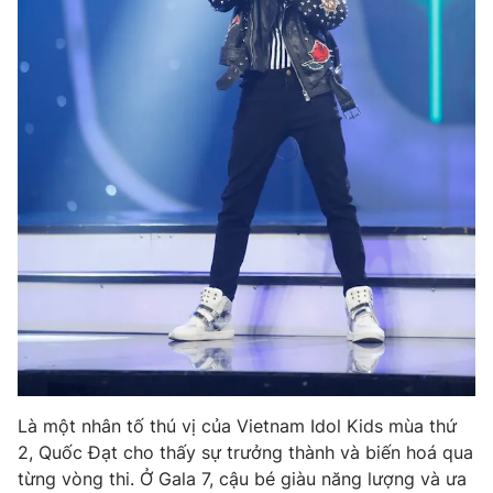
Photo
Infographic
Video
Shorts video
VTV Money
VTV Thể thao
VTV Sức khoẻ
Bất động sản
Thị trường 24h
Tấm lòng Việt
VTV4
Vươn mình bằng AI
VTV9
VTV8
Là một nhân tố thú vị của Vietnam Idol Kids mùa thứ
2, Quốc Đạt cho thấy sự trưởng thành và biến hoá qua
từng vòng thi. Ở Gala 7, cậu bé giàu năng lượng và ưa
Liên hệ tòa soạn
English