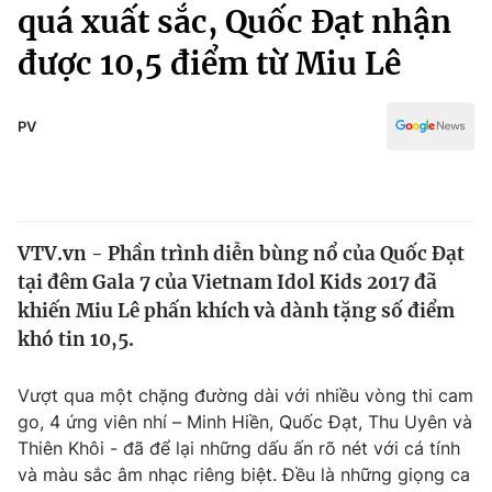
Chính trị
quá xuất sắc, Quốc Đạt nhận
Truyền hình
được 10,5 điểm từ Miu Lê
Văn hóa - Giải trí
Xã hội
Y tế
Đời sống
PV
Pháp luật
Công nghệ
Giáo dục
Y tế
VTV.vn - Phần trình diễn bùng nổ của Quốc Đạt
Thế giới
tại đêm Gala 7 của Vietnam Idol Kids 2017 đã
Tin tức
khiến Miu Lê phấn khích và dành tặng số điểm
Kinh tế
khó tin 10,5.
Thế giới đó đây
Tài chính
Dữ liệu và đời sống
Câu chuyện quốc tế
Vượt qua một chặng đường dài với nhiều vòng thi cam
Thị trường
go, 4 ứng viên nhí – Minh Hiền, Quốc Đạt, Thu Uyên và
Thiên Khôi - đã để lại những dấu ấn rõ nét với cá tính
Truyền hình
Góc doanh nghiệp
và màu sắc âm nhạc riêng biệt. Đều là những giọng ca