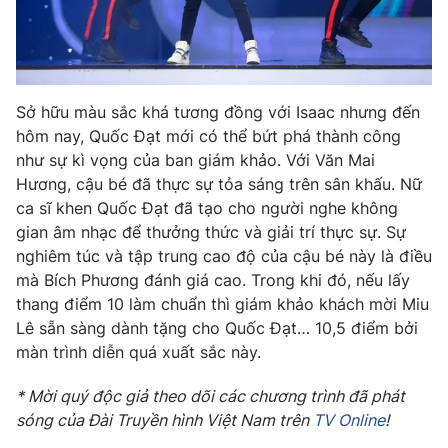
Ðiện thoại Thời báo VTV:
024.66 897 897
Email:
toasoan@vtv.vn
Liên hệ quảng cáo:
024-7300.7108
Sở hữu màu sắc khá tương đồng với Isaac nhưng đến
hôm nay, Quốc Đạt mới có thể bứt phá thành công
như sự kì vọng của ban giám khảo. Với Văn Mai
Hương, cậu bé đã thực sự tỏa sáng trên sân khấu. Nữ
ca sĩ khen Quốc Đạt đã tạo cho người nghe không
gian âm nhạc để thưởng thức và giải trí thực sự. Sự
nghiêm túc và tập trung cao độ của cậu bé này là điều
mà Bích Phương đánh giá cao. Trong khi đó, nếu lấy
thang điểm 10 làm chuẩn thì giám khảo khách mời Miu
Lê sẵn sàng dành tặng cho Quốc Đạt… 10,5 điểm bởi
® Cấm sao chép dưới mọi hình thức nếu không có sự chấp
màn trình diễn quá xuất sắc này.
thuận bằng văn bản. Ghi rõ nguồn VTV.vn khi phát hành lại
thông tin từ website này.
* Mời quý độc giả theo dõi các chương trình đã phát
sóng của Đài Truyền hình Việt Nam trên
TV Online
!