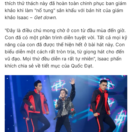
thích thử thách này đã hoàn toàn chinh phục ban giám
khảo khi làm "nổ tung" sân khấu với bản hit của giám
khảo Isaac –
Get down.
THỜI BÁO VTV
"Đây là điều chú mong chờ ở con từ đầu mùa đến giờ.
Con đã có một phần trình diễn tuyệt vời. Tất cả mọi kỹ
năng của con đã được thể hiện hết ở bài hát này. Con
biểu diễn một cách rất tròn trịa, từ giọng hát cho đến
Theo dõi báo trên
vũ đạo. Mọi thứ đều diễn ra rất tự nhiên", Isaac phấn
khích chia sẻ về tiết mục của Quốc Đạt.
Cơ quan chủ quản:
Đài Truyền hình Việt Nam
Cơ quan báo chí:
Thời báo VTV
Giấy phép hoạt động báo in và báo điện tử số 483/GP-BTTTT
cấp ngày 29/12/2023
Tổng Biên tập:
Vũ Thanh Thủy
Phó Tổng Biên tập:
Nguyễn Thị Mỹ Hạnh, Phạm Quốc Thắng,
Nguyễn Trọng Ninh
Tổng đài VTV:
024.38 355 931 - 024.38 355 932