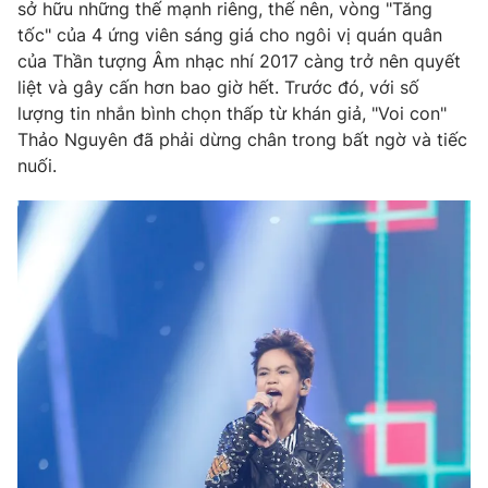
Phim VTV
sở hữu những thế mạnh riêng, thế nên, vòng "Tăng
Giải trí
tốc" của 4 ứng viên sáng giá cho ngôi vị quán quân
Hậu trường
của Thần tượng Âm nhạc nhí 2017 càng trở nên quyết
Điện ảnh
Đời sống
liệt và gây cấn hơn bao giờ hết. Trước đó, với số
Nhân vật
Âm nhạc
lượng tin nhắn bình chọn thấp từ khán giả, "Voi con"
Du lịch
Khán giả
Thảo Nguyên đã phải dừng chân trong bất ngờ và tiếc
Giáo dục
Sao
nuối.
Làm đẹp
Giải sao mai
Tuyển sinh
Công nghệ
Chất lượng cuộc sống
Học trực tuyến
Hitech Công nghệ tương lai
Giao lưu trực tuyến
Sản phẩm
Lịch phát sóng
Thị trường
Tư vấn
Chuyên mục khác
Emagazine
Podcast