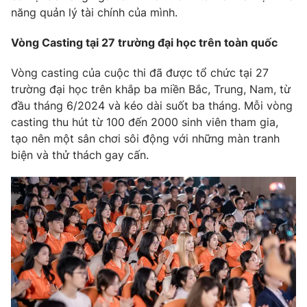
Phim VTV
năng quản lý tài chính của mình.
Giải trí
Hậu trường
Vòng Casting tại 27 trường đại học trên toàn quốc
Điện ảnh
Đời sống
Nhân vật
Âm nhạc
Vòng casting của cuộc thi đã được tổ chức tại 27
Du lịch
Khán giả
trường đại học trên khắp ba miền Bắc, Trung, Nam, từ
Giáo dục
Sao
đầu tháng 6/2024 và kéo dài suốt ba tháng. Mỗi vòng
Làm đẹp
Giải sao mai
casting thu hút từ 100 đến 2000 sinh viên tham gia,
Tuyển sinh
Công nghệ
Chất lượng cuộc sống
tạo nên một sân chơi sôi động với những màn tranh
Học trực tuyến
biện và thử thách gay cấn.
Hitech Công nghệ tương lai
Giao lưu trực tuyến
Sản phẩm
Lịch phát sóng
Thị trường
Tư vấn
Chuyên mục khác
Emagazine
Podcast