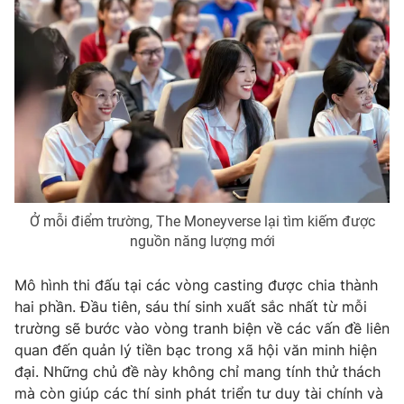
THỜI BÁO VTV
Theo dõi báo trên
Ở mỗi điểm trường, The Moneyverse lại tìm kiếm được
Cơ quan chủ quản:
Đài Truyền hình Việt Nam
nguồn năng lượng mới
Cơ quan báo chí:
Thời báo VTV
Giấy phép hoạt động báo in và báo điện tử số 483/GP-BTTTT
Mô hình thi đấu tại các vòng casting được chia thành
cấp ngày 29/12/2023
hai phần. Đầu tiên, sáu thí sinh xuất sắc nhất từ mỗi
Tổng Biên tập:
Vũ Thanh Thủy
trường sẽ bước vào vòng tranh biện về các vấn đề liên
Phó Tổng Biên tập:
Nguyễn Thị Mỹ Hạnh, Phạm Quốc Thắng,
quan đến quản lý tiền bạc trong xã hội văn minh hiện
Nguyễn Trọng Ninh
đại. Những chủ đề này không chỉ mang tính thử thách
Tổng đài VTV:
024.38 355 931 - 024.38 355 932
mà còn giúp các thí sinh phát triển tư duy tài chính và