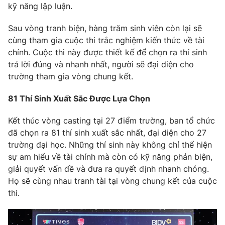
kỹ năng lập luận.
Ðiện thoại Thời báo VTV:
024.66 897 897
Email:
toasoan@vtv.vn
Sau vòng tranh biện, hàng trăm sinh viên còn lại sẽ
Liên hệ quảng cáo:
024-7300.7108
cùng tham gia cuộc thi trắc nghiệm kiến thức về tài
chính. Cuộc thi này được thiết kế để chọn ra thí sinh
trả lời đúng và nhanh nhất, người sẽ đại diện cho
trường tham gia vòng chung kết.
81 Thí Sinh Xuất Sắc Được Lựa Chọn
Kết thúc vòng casting tại 27 điểm trường, ban tổ chức
đã chọn ra 81 thí sinh xuất sắc nhất, đại diện cho 27
trường đại học. Những thí sinh này không chỉ thể hiện
sự am hiểu về tài chính mà còn có kỹ năng phản biện,
giải quyết vấn đề và đưa ra quyết định nhanh chóng.
® Cấm sao chép dưới mọi hình thức nếu không có sự chấp
Họ sẽ cùng nhau tranh tài tại vòng chung kết của cuộc
thuận bằng văn bản. Ghi rõ nguồn VTV.vn khi phát hành lại
thi.
thông tin từ website này.