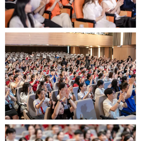
Photo
Infographic
Video
Shorts video
VTV Money
VTV Thể thao
VTV Sức khoẻ
Bất động sản
Thị trường 24h
Tấm lòng Việt
VTV4
Vươn mình bằng AI
VTV9
VTV8
Liên hệ tòa soạn
English