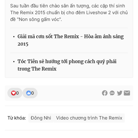
Ðiện thoại Thời báo VTV:
024.66 897 897
Sau tuần đầu tiên chào sân ấn tượng, các cặp thí sinh
Email:
toasoan@vtv.vn
The Remix 2015 chuẩn bị cho đêm Liveshow 2 với chủ
đề "Non sông gấm vóc".
Liên hệ quảng cáo:
024-7300.7108
Giải mã cơn sốt The Remix - Hòa âm ánh sáng
2015
Tóc Tiên sẽ hướng tới phong cách quý phái
trong The Remix
0
0
® Cấm sao chép dưới mọi hình thức nếu không có sự chấp
thuận bằng văn bản. Ghi rõ nguồn VTV.vn khi phát hành lại
Từ khóa:
Đông Nhi
Video chương trình The Remix
thông tin từ website này.