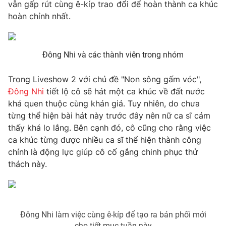
Phim VTV
vẫn gấp rút cùng ê-kíp trao đổi để hoàn thành ca khúc
Giải trí
hoàn chỉnh nhất.
Hậu trường
Điện ảnh
Đời sống
Nhân vật
Âm nhạc
Đông Nhi và các thành viên trong nhóm
Du lịch
Khán giả
Giáo dục
Sao
Trong Liveshow 2 với chủ đề "Non sông gấm vóc",
Làm đẹp
Giải sao mai
Tuyển sinh
Đông Nhi
tiết lộ cô sẽ hát một ca khúc về đất nước
Công nghệ
Chất lượng cuộc sống
khá quen thuộc cùng khán giả. Tuy nhiên, do chưa
Học trực tuyến
từng thể hiện bài hát này trước đây nên nữ ca sĩ cảm
Hitech Công nghệ tương lai
Giao lưu trực tuyến
thấy khá lo lắng. Bên cạnh đó, cô cũng cho rằng việc
Sản phẩm
ca khúc từng được nhiều ca sĩ thể hiện thành công
chính là động lực giúp cô cố gắng chinh phục thử
Lịch phát sóng
Thị trường
thách này.
Tư vấn
Chuyên mục khác
Emagazine
Podcast
Đông Nhi làm việc cùng ê-kíp để tạo ra bản phối mới
cho tiết mục tuần này