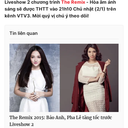
Liveshow 2 chương trình
The Remix
- Hòa âm ánh
sáng sẽ được THTT vào 21h10 Chủ nhật (2/1) trên
kênh VTV3. Mời quý vị chú ý theo dõi!
THỜI BÁO VTV
Tin liên quan
Theo dõi báo trên
Cơ quan chủ quản:
Đài Truyền hình Việt Nam
Cơ quan báo chí:
Thời báo VTV
Giấy phép hoạt động báo in và báo điện tử số 483/GP-BTTTT
cấp ngày 29/12/2023
Tổng Biên tập:
Vũ Thanh Thủy
Phó Tổng Biên tập:
Nguyễn Thị Mỹ Hạnh, Phạm Quốc Thắng,
Nguyễn Trọng Ninh
The Remix 2015: Bảo Anh, Pha Lê tăng tốc trước
Tổng đài VTV:
024.38 355 931 - 024.38 355 932
Liveshow 2