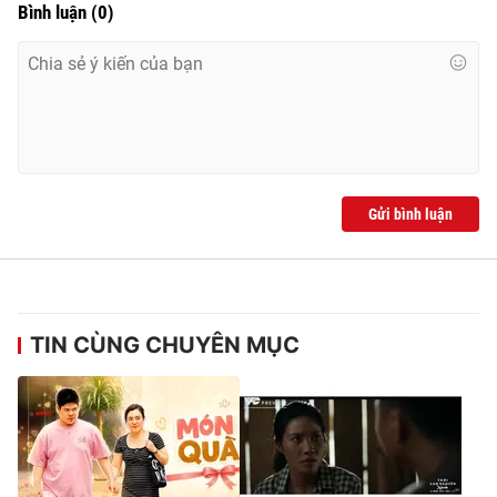
Bình luận
(
0
)
Gửi bình luận
TIN CÙNG CHUYÊN MỤC