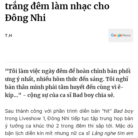
Chính trị
trắng đêm làm nhạc cho
Truyền hình
Đông Nhi
Văn hóa - Giải trí
Xã hội
Y tế
Đời sống
T.H
Pháp luật
Công nghệ
Giáo dục
Y tế
"Tôi làm việc ngày đêm để hoàn chỉnh bản phối
Thế giới
ưng ý nhất, nhiều hôm thức đến sáng. Tôi nghĩ
Tin tức
bản thân mình phải tâm huyết đến cùng vì ê-
Kinh tế
kíp..." - cộng sự của ca sĩ Bad boy chia sẻ.
Thế giới đó đây
Tài chính
Dữ liệu và đời sống
Câu chuyện quốc tế
Sau thành công với phần trình diễn bản "hit"
Bad boy
Thị trường
trong Liveshow 1, Đông Nhi tiếp tục tập trung họp bàn
ý tưởng ca khúc thứ 2 trong đêm thi sắp tới. Mặc dù
Truyền hình
Góc doanh nghiệp
bận lịch diễn kín mít nhưng nữ ca sĩ
Lắng nghe tim em