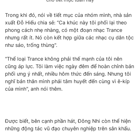
Photo
Infographic
Trong khi đó, nói về tiết mục của nhóm mình, nhà sản
xuất Đỗ Hiếu chia sẻ: “Ca khúc này tôi phối lại theo
Video
Shorts video
phong cách nhẹ nhàng, có một đoạn nhạc Trance
nhưng rất ít. Nó còn kết hợp giữa các nhạc cụ dân tộc
như sáo, trống thùng".
VTV Money
VTV Thể thao
"Thể loại Trance không phải thế mạnh của tôi nên
VTV Sức khoẻ
Bất động sản
cũng áp lực. Tôi làm việc ngày đêm để hoàn chỉnh bản
phối ưng ý nhất, nhiều hôm thức đến sáng. Nhưng tôi
nghĩ bản thân mình phải tâm huyết đến cùng vì ê-kíp
Thị trường 24h
Tấm lòng Việt
của mình", anh nói thêm.
VTV4
Vươn mình bằng AI
VTV9
VTV8
Được biết, bên cạnh phần hát, Đông Nhi còn thể hiện
những động tác vũ đạo chuyên nghiệp trên sân khấu.
Liên hệ tòa soạn
English