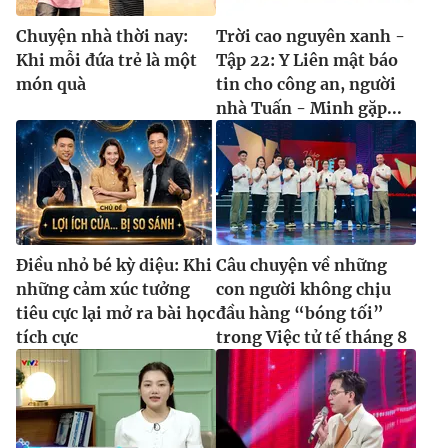
Chuyện nhà thời nay:
Trời cao nguyên xanh -
Khi mỗi đứa trẻ là một
Tập 22: Y Liên mật báo
món quà
tin cho công an, người
nhà Tuấn - Minh gặp...
Điều nhỏ bé kỳ diệu: Khi
Câu chuyện về những
những cảm xúc tưởng
con người không chịu
tiêu cực lại mở ra bài học
đầu hàng “bóng tối”
tích cực
trong Việc tử tế tháng 8