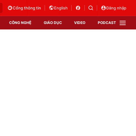
Cổng thông tin
English
Đăng nhập
CÔNG NGHỆ
GIÁO DỤC
VIDEO
PODCAST
VTV Money
VTV Thể thao
VTV Sức khoẻ
Bất động sản
Thị trường 24h
Tấm lòng Việt
Vươn mình bằng AI
VTV4
VTV8
VTV9
Lịch phát sóng
Giao lưu trực tuyến
Sự kiện