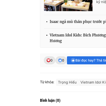
kỷ ni
Isaac ngả mũ thán phục trước p
Vietnam Idol Kids: Bích Phương
Hương
0
0
Bài đọc hay? Thả t
Từ khóa:
Trọng Hiếu
Vietnam Idol K
Bình luận
(
0
)