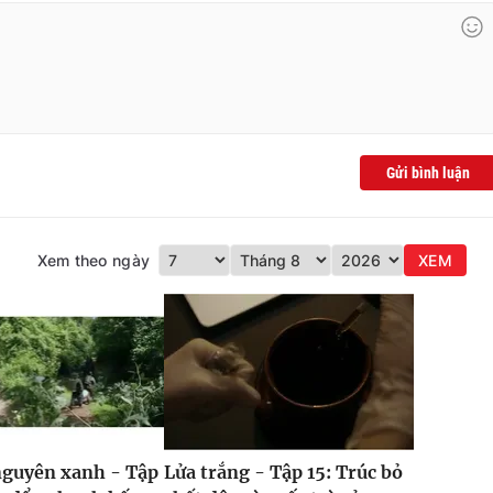
Gửi bình luận
Xem theo ngày
XEM
nguyên xanh - Tập
Lửa trắng - Tập 15: Trúc bỏ