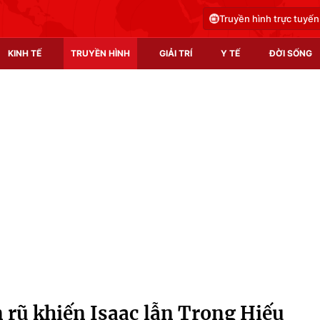
Truyền hình trực tuyến
KINH TẾ
TRUYỀN HÌNH
GIẢI TRÍ
Y TẾ
ĐỜI SỐNG
Pháp luật
Y tế
Truyền hình
Multimedia
Phim VTV
Video
Hậu trường
Shorts video
Nhân vật
Podcast
Khán giả
EMagazine
Giải sao mai
Photo
 rũ khiến Isaac lẫn Trọng Hiếu
Infographic