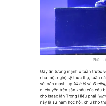
Phần tr
Gây ấn tượng mạnh ở tuần trước với
như một nghệ sỹ thực thụ, tuần này
với bản mash-up
Xích lô
và
Feelin
di chuyển trên sân khấu của cậu b
cho Isaac lẫn Trọng Hiếu phải
"kìm
này là sự ham học hỏi, chịu khó th