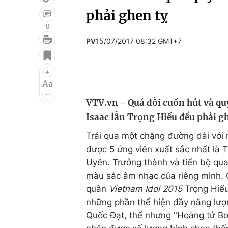
phải ghen tỵ
0
PV
15/07/2017 08:32 GMT+7
Giải trí
Đời sống
Điện ảnh
Du lịch
Âm nhạc
Làm đẹp
VTV.vn - Quá đỗi cuốn hút và qu
Sao
Chất lượng cuộc sốn
Isaac lẫn Trọng Hiếu đều phải gh
Trải qua một chặng đường dài với 
được 5 ứng viên xuất sắc nhất là 
Uyên. Trưởng thành và tiến bộ qua
màu sắc âm nhạc của riêng mình. Ở
quân
Vietnam Idol 2015
Trọng Hiếu
những phần thể hiện đầy năng lượ
Quốc Đạt, thế nhưng "Hoàng tử Bole