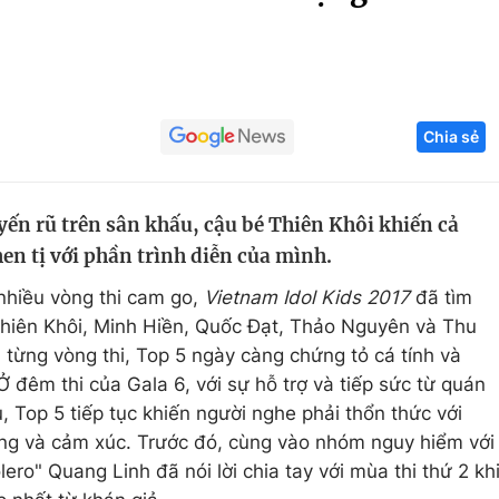
Góc ảnh
Giáo dục
Công nghệ
Chia sẻ
Tuyển sinh
Hitech Công ng
Học trực tuyến
Sản phẩm
yến rũ trên sân khấu, cậu bé Thiên Khôi khiến cả
g
Thị trường
en tị với phần trình diễn của mình.
Tư vấn
nhiều vòng thi cam go,
Vietnam Idol Kids 2017
đã tìm
Thiên Khôi, Minh Hiền, Quốc Đạt, Thảo Nguyên và Thu
 từng vòng thi, Top 5 ngày càng chứng tỏ cá tính và
 đêm thi của Gala 6, với sự hỗ trợ và tiếp sức từ quán
, Top 5 tiếp tục khiến người nghe phải thổn thức với
ng và cảm xúc. Trước đó, cùng vào nhóm nguy hiểm với
ro" Quang Linh đã nói lời chia tay với mùa thi thứ 2 kh