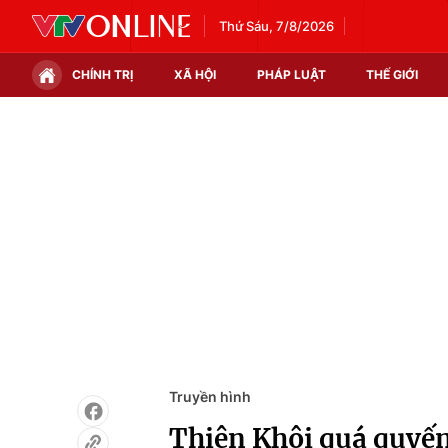
Thứ Sáu, 7/8/2026
CHÍNH TRỊ
XÃ HỘI
PHÁP LUẬT
THẾ GIỚI
Chính trị
Xã hội
Thế giới
Kinh tế
Tin tức
Tài chính
Thế giới đó đây
Thị trường
Câu chuyện quốc tế
Góc doanh nghiệp
Dữ liệu và đời sống
Truyền hình
Thiên Khôi quá quyến