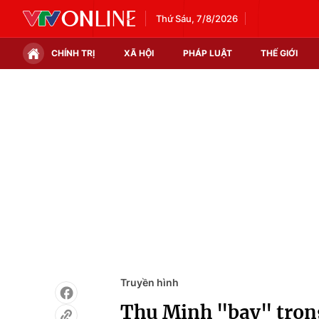
Thứ Sáu, 7/8/2026
CHÍNH TRỊ
XÃ HỘI
PHÁP LUẬT
THẾ GIỚI
Chính trị
Xã hội
Thế giới
Kinh tế
Tin tức
Tài chính
Thế giới đó đây
Thị trường
Câu chuyện quốc tế
Góc doanh nghiệp
Dữ liệu và đời sống
Truyền hình
Thu Minh "bay" tron