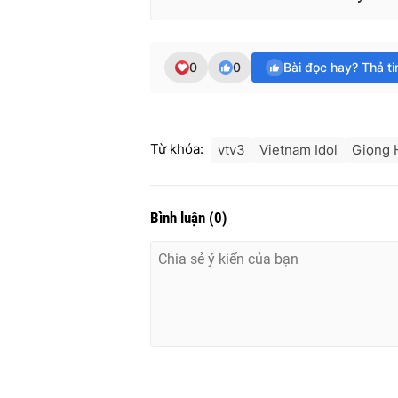
0
0
Bài đọc hay? Thả t
Từ khóa:
vtv3
Vietnam Idol
Giọng H
Bình luận
(
0
)