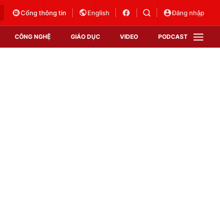
Cổng thông tin
English
Đăng nhập
CÔNG NGHỆ
GIÁO DỤC
VIDEO
PODCAST
VTV Money
VTV Thể thao
VTV Sức khoẻ
Bất động sản
Thị trường 24h
Tấm lòng Việt
Vươn mình bằng AI
VTV4
VTV8
VTV9
Lịch phát sóng
Giao lưu trực tuyến
Sự kiện