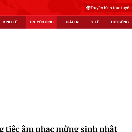
Truyền hình trực tuyến
KINH TẾ
TRUYỀN HÌNH
GIẢI TRÍ
Y TẾ
ĐỜI SỐNG
Pháp luật
Y tế
Truyền hình
Multimedia
Phim VTV
Video
Hậu trường
Shorts video
Nhân vật
Podcast
Khán giả
EMagazine
Giải sao mai
Photo
g tiệc âm nhạc mừng sinh nhật
Infographic