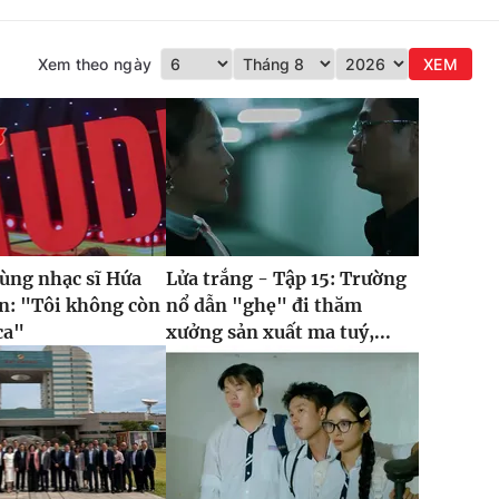
Xem theo ngày
XEM
cùng nhạc sĩ Hứa
Lửa trắng - Tập 15: Trường
n: "Tôi không còn
nổ dẫn "ghẹ" đi thăm
ca"
xưởng sản xuất ma tuý,...