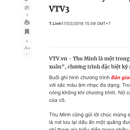
VTV3
0
T.Linh
17/03/2016 15:09 GMT+7
Giải trí
Đời sống
Điện ảnh
Du lịch
Âm nhạc
Làm đẹp
VTV.vn - Thu Minh là một trong
Sao
Chất lượng cuộc sốn
xuân", chương trình đặc biệt kỷ
Buổi ghi hình chương trình
Bản gi
với sắc màu âm nhạc đa dạng. Tron
nóng không khí chương trình. Nữ c
của cô.
Thu Minh cũng gửi lời chúc mừng s
là nơi lưu lại dấu ấn một quãng đ
chỉ tham gia biểu diễn trong nhiề