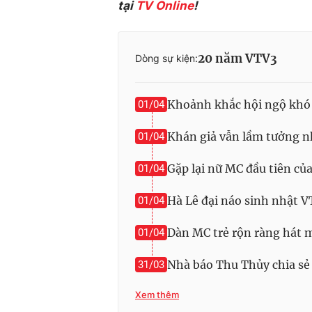
tại
TV Online
!
20 năm VTV3
Dòng sự kiện:
Khoảnh khắc hội ngộ khó
01/04
Khán giả vẫn lầm tưởng n
01/04
Gặp lại nữ MC đầu tiên củ
01/04
Hà Lê đại náo sinh nhật V
01/04
Dàn MC trẻ rộn ràng hát 
01/04
Nhà báo Thu Thủy chia sẻ
31/03
Xem thêm