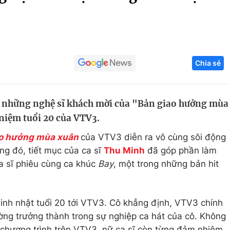
Góc ảnh
Giáo dục
Công nghệ
Chia sẻ
Tuyển sinh
Hitech Công ng
Học trực tuyến
Sản phẩm
 những nghệ sĩ khách mời của "Bản giao hưởng mùa
g
Thị trường
 niệm tuổi 20 của VTV3.
Tư vấn
ao hưởng mùa xuân
của VTV3 diễn ra vô cùng sôi động
g đó, tiết mục của ca sĩ
Thu Minh
đã góp phần làm
a sĩ phiêu cùng ca khúc
Bay
, một trong những bản hit
inh nhật tuổi 20 tới VTV3. Cô khẳng định, VTV3 chính
ường trưởng thành trong sự nghiệp ca hát của cô. Không
u chương trình trên VTV3, nữ ca sĩ còn từng đảm nhiệm