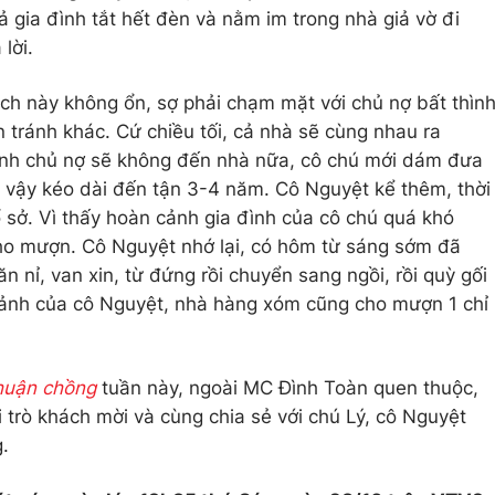
ả gia đình tắt hết đèn và nằm im trong nhà giả vờ đi
lời.
ch này không ổn, sợ phải chạm mặt với chủ nợ bất thìn
ẩn tránh khác. Cứ chiều tối, cả nhà sẽ cùng nhau ra
 định chủ nợ sẽ không đến nhà nữa, cô chú mới dám đưa
 vậy kéo dài đến tận 3-4 năm. Cô Nguyệt kể thêm, thời
ổ sở. Vì thấy hoàn cảnh gia đình của cô chú quá khó
o mượn. Cô Nguyệt nhớ lại, có hôm từ sáng sớm đã
nỉ, van xin, từ đứng rồi chuyển sang ngồi, rồi quỳ gối
cảnh của cô Nguyệt, nhà hàng xóm cũng cho mượn 1 chỉ
huận chồng
tuần này, ngoài MC Đình Toàn quen thuộc,
i trò khách mời và cùng chia sẻ với chú Lý, cô Nguyệt
.