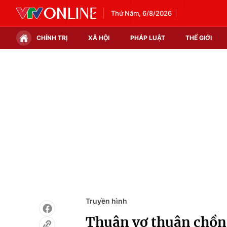
Thứ Năm, 6/8/2026
CHÍNH TRỊ
XÃ HỘI
PHÁP LUẬT
THẾ GIỚI
Chính trị
Xã hội
Thế giới
Kinh tế
Tin tức
Tài chính
Thế giới đó đây
Thị trường
Câu chuyện quốc tế
Góc doanh nghiệp
Dữ liệu và đời sống
Truyền hình
Thuận vợ thuận chồng