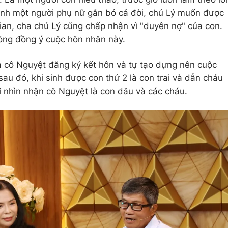
nh một người phụ nữ gắn bó cả đời, chú Lý muốn được
ian, cha chú Lý cũng chấp nhận vì "duyên nợ" của con.
hông đồng ý cuộc hôn nhân này.
à cô Nguyệt đăng ký kết hôn và tự tạo dựng nên cuộc
au đó, khi sinh được con thứ 2 là con trai và dẫn cháu
 nhìn nhận cô Nguyệt là con dâu và các cháu.