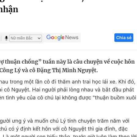
 nhận
Góc ảnh
Giáo dục
Công nghệ
Chia sẻ
Tuyển sinh
Hitech Công ng
Học trực tuyến
Sản phẩm
ợ thuận chồng” tuần này là câu chuyện về cuộc hôn
g
Thị trường
 Công Lý và cô Đặng Thị Minh Nguyệt.
Tư vấn
au trong một lần cô đi thăm anh trai học lái xe. Khi đó,
ai cô Nguyệt. Hai người phải lòng nhau và bắt đầu phát
ện tình yêu của cô chú lại không được "thuận buồm xuôi
người ưng ý và muốn chú Lý tính chuyện trăm năm với
 chú có ý định kết hôn với cô Nguyệt thì gia đình, đặc
i. Là một người con hiếu thảo, trước giờ luôn làm theo lời