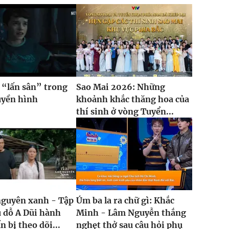
 “lấn sân” trong
Sao Mai 2026: Những
uyền hình
khoảnh khắc thăng hoa của
thí sinh ở vòng Tuyển...
nguyên xanh - Tập
Úm ba la ra chữ gì: Khắc
ụ dỗ A Dũi hành
Minh - Lâm Nguyễn thắng
n bị theo dõi...
nghẹt thở sau câu hỏi phụ