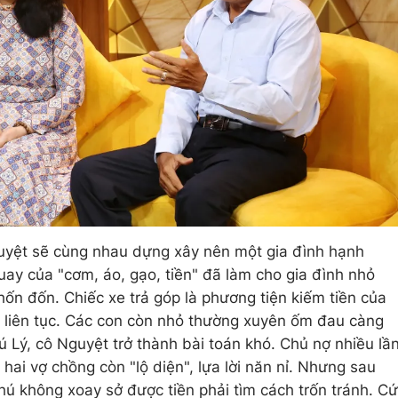
uyệt sẽ cùng nhau dựng xây nên một gia đình hạnh
ay của "cơm, áo, gạo, tiền" đã làm cho gia đình nhỏ
hốn đốn. Chiếc xe trả góp là phương tiện kiếm tiền của
a liên tục. Các con còn nhỏ thường xuyên ốm đau càng
 Lý, cô Nguyệt trở thành bài toán khó. Chủ nợ nhiều lầ
 hai vợ chồng còn "lộ diện", lựa lời năn nỉ. Nhưng sau
hú không xoay sở được tiền phải tìm cách trốn tránh. Cứ