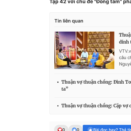
Tập 42 với chủ đề "Đồng tâm" ph
Tin liên quan
Thuận
dính 
VTV.v
câu c
Nguyễ
Thuận vợ thuận chồng: Đình Toà
ta”
Thuận vợ thuận chồng: Cặp vợ c
0
0
Bài đọc hay? Thả t