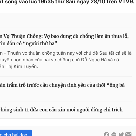
át sóng vào lúc 19h35 thứ Sáu ngày 28/10 trên VTV9.
 Vợ Thuận Chồng: Vợ bao dung dù chồng làm ăn thua lỗ,
tin đồn có “người thứ ba”
n - Thuận vợ thuận chồng tuần này với chủ đề Sau tất cả sẽ là
huyện hôn nhân của hai vợ chồng chú Đỗ Ngọc Hà và cô
n Thị Kim Tuyến.
n trầm trồ trước câu chuyện tình yêu của thời “ông bà
hồng sinh 11 đứa con cầu xin mọi người đừng chỉ trích
im cho bài đọc