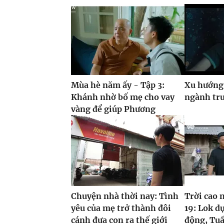
Mùa hè năm ấy - Tập 3:
Xu hướng
Khánh nhờ bố mẹ cho vay
ngành tr
vàng để giúp Phương
Chuyện nhà thời nay: Tình
Trời cao 
yêu của mẹ trở thành đôi
19: Lok d
cánh đưa con ra thế giới
động, Tuấ