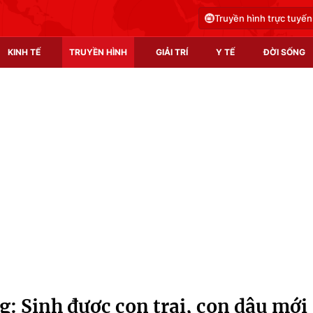
Truyền hình trực tuyến
KINH TẾ
TRUYỀN HÌNH
GIẢI TRÍ
Y TẾ
ĐỜI SỐNG
Pháp luật
Y tế
Truyền hình
Multimedia
Phim VTV
Video
Hậu trường
Shorts video
Nhân vật
Podcast
Khán giả
EMagazine
Giải sao mai
Photo
: Sinh được con trai, con dâu mới
Infographic