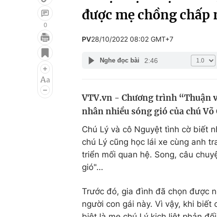
được mẹ chồng chấp
0
PV
28/10/2022 08:02 GMT+7
Giải trí
Đời sống
2:46
Nghe đọc bài
Điện ảnh
Du lịch
Âm nhạc
Làm đẹp
VTV.vn - Chương trình “Thuận v
Sao
Chất lượng cuộc sốn
nhân nhiều sóng gió của chú Võ
Chú Lý và cô Nguyệt tình cờ biết nh
chú Lý cũng học lái xe cùng anh tr
triển mối quan hệ. Song, câu chuy
gió"…
Trước đó, gia đình đã chọn được 
người con gái này. Vì vậy, khi biết
biệt là mẹ chú Lý kịch liệt phản đố