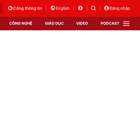
Cổng thông tin
English
Đăng nhập
CÔNG NGHỆ
GIÁO DỤC
VIDEO
PODCAST
VTV Money
VTV Thể thao
VTV Sức khoẻ
Bất động sản
Thị trường 24h
Tấm lòng Việt
Vươn mình bằng AI
VTV4
VTV8
VTV9
Lịch phát sóng
Giao lưu trực tuyến
Sự kiện