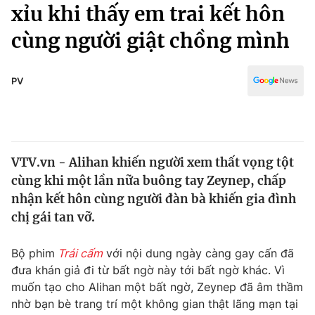
Chính trị
xỉu khi thấy em trai kết hôn
Truyền hình
cùng người giật chồng mình
Văn hóa - Giải trí
Xã hội
Y tế
Đời sống
PV
Pháp luật
Công nghệ
Giáo dục
Y tế
VTV.vn - Alihan khiến người xem thất vọng tột
Thế giới
cùng khi một lần nữa buông tay Zeynep, chấp
Tin tức
nhận kết hôn cùng người đàn bà khiến gia đình
Kinh tế
chị gái tan vỡ.
Thế giới đó đây
Tài chính
Dữ liệu và đời sống
Câu chuyện quốc tế
Bộ phim
Trái cấm
với nội dung ngày càng gay cấn đã
Thị trường
đưa khán giả đi từ bất ngờ này tới bất ngờ khác. Vì
muốn tạo cho Alihan một bất ngờ, Zeynep đã âm thầm
Truyền hình
Góc doanh nghiệp
nhờ bạn bè trang trí một không gian thật lãng mạn tại