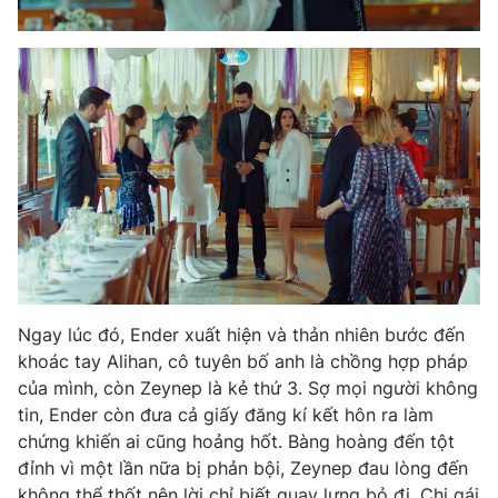
THỜI BÁO VTV
Theo dõi báo trên
Cơ quan chủ quản:
Đài Truyền hình Việt Nam
Cơ quan báo chí:
Thời báo VTV
Ngay lúc đó, Ender xuất hiện và thản nhiên bước đến
Giấy phép hoạt động báo in và báo điện tử số 483/GP-BTTTT
khoác tay Alihan, cô tuyên bố anh là chồng hợp pháp
cấp ngày 29/12/2023
của mình, còn Zeynep là kẻ thứ 3. Sợ mọi người không
Tổng Biên tập:
Vũ Thanh Thủy
tin, Ender còn đưa cả giấy đăng kí kết hôn ra làm
Phó Tổng Biên tập:
Nguyễn Thị Mỹ Hạnh, Phạm Quốc Thắng,
chứng khiến ai cũng hoảng hốt. Bàng hoàng đến tột
Nguyễn Trọng Ninh
đỉnh vì một lần nữa bị phản bội, Zeynep đau lòng đến
Tổng đài VTV:
024.38 355 931 - 024.38 355 932
không thể thốt nên lời chỉ biết quay lưng bỏ đi. Chị gái