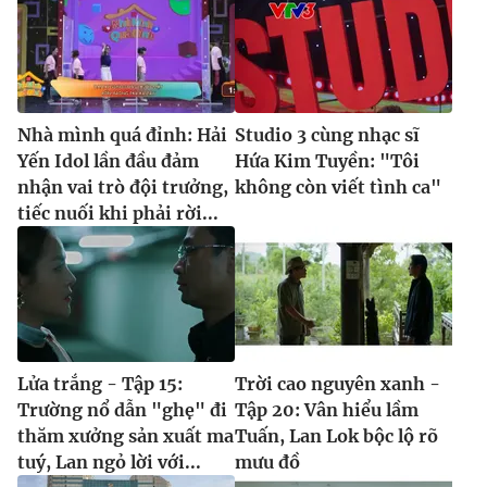
Nhà mình quá đỉnh: Hải
Studio 3 cùng nhạc sĩ
Yến Idol lần đầu đảm
Hứa Kim Tuyền: "Tôi
nhận vai trò đội trưởng,
không còn viết tình ca"
tiếc nuối khi phải rời...
Lửa trắng - Tập 15:
Trời cao nguyên xanh -
Trường nổ dẫn "ghẹ" đi
Tập 20: Vân hiểu lầm
thăm xưởng sản xuất ma
Tuấn, Lan Lok bộc lộ rõ
tuý, Lan ngỏ lời với...
mưu đồ