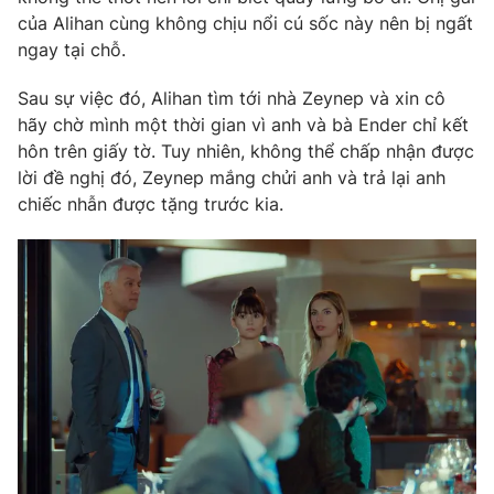
Ðiện thoại Thời báo VTV:
024.66 897 897
của Alihan cùng không chịu nổi cú sốc này nên bị ngất
Email:
toasoan@vtv.vn
ngay tại chỗ.
Liên hệ quảng cáo:
024-7300.7108
Sau sự việc đó, Alihan tìm tới nhà Zeynep và xin cô
hãy chờ mình một thời gian vì anh và bà Ender chỉ kết
hôn trên giấy tờ. Tuy nhiên, không thể chấp nhận được
lời đề nghị đó, Zeynep mắng chửi anh và trả lại anh
chiếc nhẫn được tặng trước kia.
® Cấm sao chép dưới mọi hình thức nếu không có sự chấp
thuận bằng văn bản. Ghi rõ nguồn VTV.vn khi phát hành lại
thông tin từ website này.