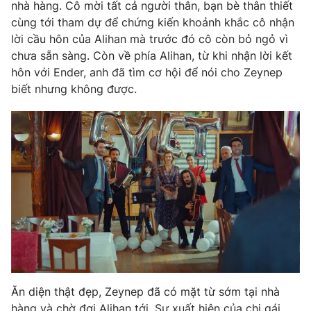
Phim VTV
nhà hàng. Cô mời tất cả người thân, bạn bè thân thiết
Giải trí
cùng tới tham dự để chứng kiến khoảnh khắc cô nhận
Hậu trường
lời cầu hôn của Alihan mà trước đó cô còn bỏ ngỏ vì
Điện ảnh
Đời sống
chưa sẵn sàng. Còn về phía Alihan, từ khi nhận lời kết
Nhân vật
Âm nhạc
hôn với Ender, anh đã tìm cơ hội để nói cho Zeynep
Du lịch
Khán giả
biết nhưng không được.
Giáo dục
Sao
Làm đẹp
Giải sao mai
Tuyển sinh
Công nghệ
Chất lượng cuộc sống
Học trực tuyến
Hitech Công nghệ tương lai
Giao lưu trực tuyến
Sản phẩm
Lịch phát sóng
Thị trường
Tư vấn
Chuyên mục khác
Ăn diện thật đẹp, Zeynep đã có mặt từ sớm tại nhà
Emagazine
Podcast
hàng và chờ đợi Alihan tới. Sự xuất hiện của chị gái