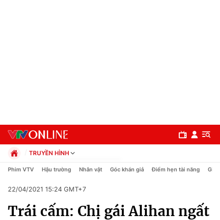
TRUYỀN HÌNH
Chính trị
Phim VTV
Hậu trường
Nhân vật
Góc khán giả
Điểm hẹn tài năng
Giải
Xã hội
22/04/2021 15:24 GMT+7
Pháp luật
Chuyên mục
Kinh tế
Trái cấm: Chị gái Alihan ngất
Thể thao