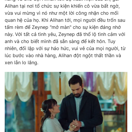
Alihan tại nơi tổ chức sự kiện khiến cô vừa bất ngờ,
Photo
Infographic
vừa vui mừng vì nó như một lời công nhận cho mối
quan hệ của họ. Khi Alihan tới, mọi người đều trốn sau
Video
Shorts video
tấm rèm để Zeynep "mở màn" cho sự kiện đáng nhớ
này. Với tất cả tình yêu, Zeynep đã thổ lộ tình cảm với
anh và cho biết mình đã sẵn sàng để kết hôn. Tuy
VTV Money
VTV Thể thao
nhiên, đối lập với sự háo hức, vui vẻ của mọi người, từ
lúc bước vào nhà hàng, Alihan đột ngột thất thần và
VTV Sức khoẻ
Bất động sản
xen lẫn lo lắng.
Thị trường 24h
Tấm lòng Việt
VTV4
Vươn mình bằng AI
VTV9
VTV8
Liên hệ tòa soạn
English