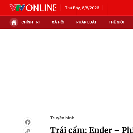
Thứ Bảy, 8/8/2026
CHÍNH TRỊ
XÃ HỘI
PHÁP LUẬT
THẾ GIỚI
Chính trị
Xã hội
Thế giới
Kinh tế
Tin tức
Tài chính
Thế giới đó đây
Thị trường
Câu chuyện quốc tế
Góc doanh nghiệp
Dữ liệu và đời sống
Truyền hình
Trái cấm: Ender – Phí