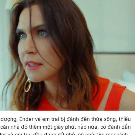
ố dượng, Ender và em trai bị đánh đến thừa sống, thiếu
g căn nhà đó thêm một giây phút nào nữa, cô đành dẫn
der và em trai đều đang rất nhỏ, cô phải tìm mọi cách