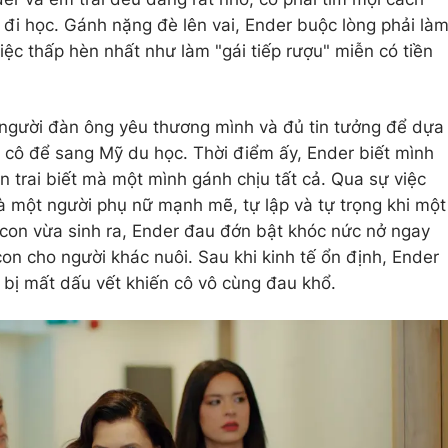
 đi học. Gánh nặng đè lên vai, Ender buộc lòng phải là
iệc thấp hèn nhất như làm "gái tiếp rượu" miễn có tiền
người đàn ông yêu thương mình và đủ tin tưởng để dựa
ỏ cô để sang Mỹ du học. Thời điểm ấy, Ender biết mình
 trai biết mà một mình gánh chịu tất cả. Qua sự việc
là một người phụ nữ mạnh mẽ, tự lập và tự trọng khi một
con vừa sinh ra, Ender đau đớn bật khóc nức nở ngay
con cho người khác nuôi. Sau khi kinh tế ổn định, Ender
 bị mất dấu vết khiến cô vô cùng đau khổ.