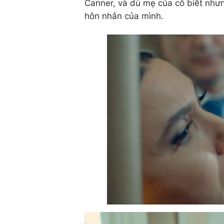
Canner, và dù mẹ của cô biết nhưn
hôn nhân của mình.