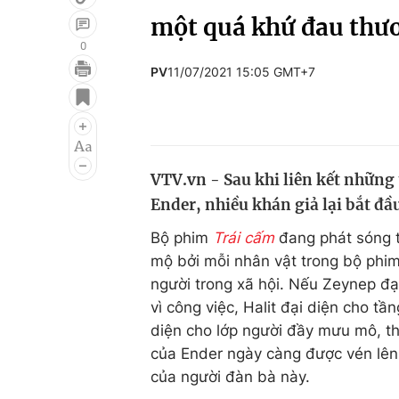
một quá khứ đau thư
0
PV
11/07/2021 15:05 GMT+7
Giải trí
Đời sống
Điện ảnh
Du lịch
Âm nhạc
Làm đẹp
VTV.vn - Sau khi liên kết những 
Sao
Chất lượng cuộc sốn
Ender, nhiều khán giả lại bắt đầ
Bộ phim
Trái cấm
đang phát sóng 
mộ bởi mỗi nhân vật trong bộ phi
người trong xã hội. Nếu Zeynep đại
vì công việc, Halit đại diện cho tầ
diện cho lớp người đầy mưu mô, t
của Ender ngày càng được vén lên 
của người đàn bà này.