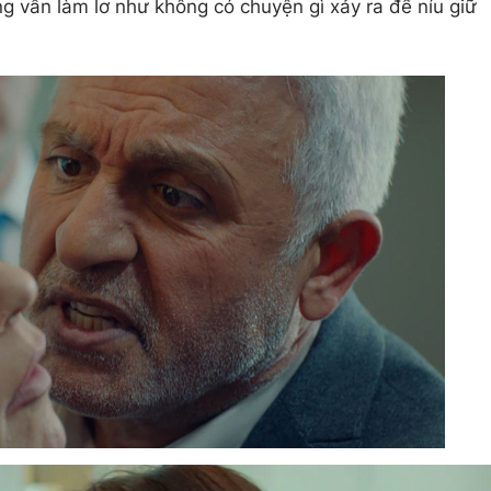
g vẫn làm lơ như không có chuyện gì xảy ra để níu giữ