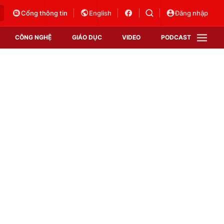
Cổng thông tin
English
Đăng nhập
CÔNG NGHỆ
GIÁO DỤC
VIDEO
PODCAST
VTV Money
VTV Thể thao
VTV Sức khoẻ
Bất động sản
Thị trường 24h
Tấm lòng Việt
Vươn mình bằng AI
VTV4
VTV8
VTV9
Lịch phát sóng
Giao lưu trực tuyến
Sự kiện