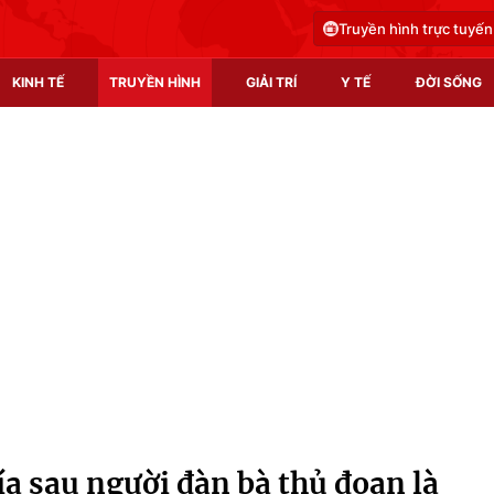
Truyền hình trực tuyến
KINH TẾ
TRUYỀN HÌNH
GIẢI TRÍ
Y TẾ
ĐỜI SỐNG
Pháp luật
Y tế
Truyền hình
Multimedia
Phim VTV
Video
Hậu trường
Shorts video
Nhân vật
Podcast
Khán giả
EMagazine
Giải sao mai
Photo
a sau người đàn bà thủ đoạn là
Infographic