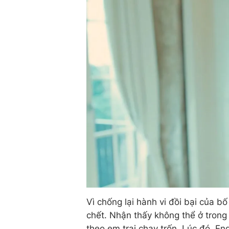
Vì chống lại hành vi đồi bại của b
chết. Nhận thấy không thể ở tron
theo em trai chạy trốn. Lúc đó, En