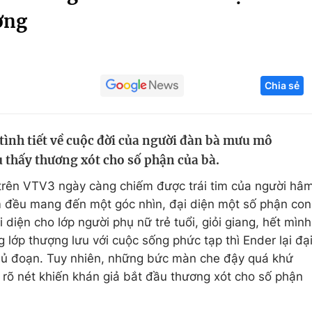
ơng
Góc ảnh
Giáo dục
Công nghệ
Chia sẻ
Tuyển sinh
Hitech Công ng
Học trực tuyến
Sản phẩm
tình tiết về cuộc đời của người đàn bà mưu mô
g
Thị trường
u thấy thương xót cho số phận của bà.
Tư vấn
trên VTV3 ngày càng chiếm được trái tim của người hâ
m đều mang đến một góc nhìn, đại diện một số phận con
 diện cho lớp người phụ nữ trẻ tuổi, giỏi giang, hết mình
ng lớp thượng lưu với cuộc sống phức tạp thì Ender lại đạ
hủ đoạn. Tuy nhiên, những bức màn che đậy quá khứ
rõ nét khiến khán giả bắt đầu thương xót cho số phận