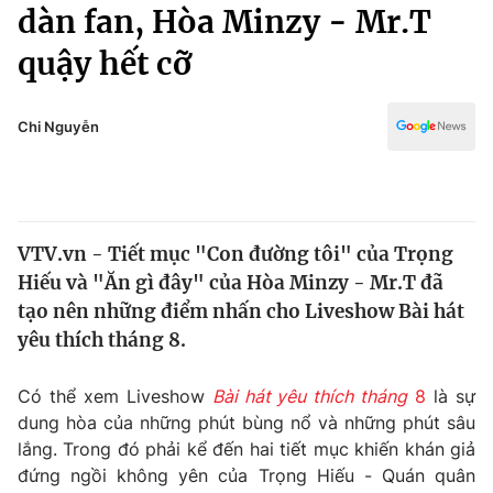
Chính trị
dàn fan, Hòa Minzy - Mr.T
Truyền hình
quậy hết cỡ
Văn hóa - Giải trí
Xã hội
Y tế
Đời sống
Chi Nguyễn
Pháp luật
Công nghệ
Giáo dục
Y tế
VTV.vn - Tiết mục "Con đường tôi" của Trọng
Thế giới
Hiếu và "Ăn gì đây" của Hòa Minzy - Mr.T đã
Tin tức
tạo nên những điểm nhấn cho Liveshow Bài hát
Kinh tế
yêu thích tháng 8.
Thế giới đó đây
Tài chính
Dữ liệu và đời sống
Câu chuyện quốc tế
Có thể xem Liveshow
Bài hát yêu thích tháng
8
là sự
Thị trường
dung hòa của những phút bùng nổ và những phút sâu
lắng. Trong đó phải kể đến hai tiết mục khiến khán giả
Truyền hình
Góc doanh nghiệp
đứng ngồi không yên của Trọng Hiếu - Quán quân