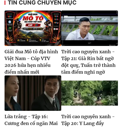
TIN CÙNG CHUYÊN MỤC
Giải đua Mô tô địa hình
Trời cao nguyên xanh -
Việt Nam - Cúp VTV
Tập 21: Già Rin bất ngờ
2026 hứa hẹn nhiều
đột quỵ, Tuấn trở thành
điểm nhấn mới
tâm điểm nghi ngờ
Lửa trắng - Tập 16:
Trời cao nguyên xanh -
Cương đen cố ngăn Mai
Tập 20: Y Lang đẩy