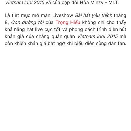
Phim VTV
Vietnam Idol 2015
và của cặp đôi Hòa Minzy - Mr.T.
Giải trí
Hậu trường
Là tiết mục mở màn Liveshow
Bài hát yêu thích
tháng
Điện ảnh
8,
Con đường tôi
của
Trọng Hiếu
không chỉ cho thấy
Đời sống
Nhân vật
khả năng hát live cực tốt và phong cách trình diễn hút
Âm nhạc
Du lịch
khán giả của chàng quán quân
Vietnam Idol 2015
mà
Khán giả
Giáo dục
Sao
còn khiến khán giả bất ngờ khi biểu diễn cùng dàn fan.
Làm đẹp
Giải sao mai
Tuyển sinh
Công nghệ
Chất lượng cuộc sống
Học trực tuyến
Hitech Công nghệ tương lai
Giao lưu trực tuyến
Sản phẩm
Lịch phát sóng
Thị trường
Tư vấn
Chuyên mục khác
Emagazine
Podcast