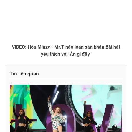
Ðiện thoại Thời báo VTV:
024.66 897 897
Email:
toasoan@vtv.vn
Liên hệ quảng cáo:
024-7300.7108
VIDEO: Hòa Minzy - Mr.T náo loạn sân khấu Bài hát
yêu thích với "Ăn gì đây"
Tin liên quan
® Cấm sao chép dưới mọi hình thức nếu không có sự chấp
thuận bằng văn bản. Ghi rõ nguồn VTV.vn khi phát hành lại
thông tin từ website này.