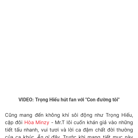
Photo
Infographic
Video
Shorts video
VTV Money
VTV Thể thao
VTV Sức khoẻ
Bất động sản
Thị trường 24h
Tấm lòng Việt
VTV4
Vươn mình bằng AI
VIDEO: Trọng Hiếu hút fan với "Con đường tôi"
Cũng mang đến không khí sôi động như Trọng Hiếu,
VTV9
VTV8
cặp đôi
Hòa Minzy
- Mr.T lôi cuốn khán giả vào những
tiết tấu nhanh, vui tươi và lời ca đậm chất đời thường
Liên hệ tòa soạn
English
của ca khúc
Ăn gì đây
. Trước khi mang tiết mục này