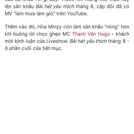
lên sân khấu
Bài hát yêu thích
tháng 8, cặp đôi đã có
MV "làm mưa làm gió" trên YouTube.
Thêm vào đó, Hòa Minzy còn làm sân khấu "nóng" hơn
THỜI BÁO VTV
khi buông lời chọc ghẹo MC
Thanh Vân Hugo
- khách
mời bình luận của Liveshow
Bài hát yêu thích
tháng 8 -
ở phần cuối của tiết mục.
Theo dõi báo trên
Cơ quan chủ quản:
Đài Truyền hình Việt Nam
Cơ quan báo chí:
Thời báo VTV
Giấy phép hoạt động báo in và báo điện tử số 483/GP-BTTTT
cấp ngày 29/12/2023
Tổng Biên tập:
Vũ Thanh Thủy
Phó Tổng Biên tập:
Nguyễn Thị Mỹ Hạnh, Phạm Quốc Thắng,
Nguyễn Trọng Ninh
Tổng đài VTV:
024.38 355 931 - 024.38 355 932