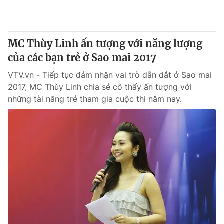
Giấy phép hoạt động báo in và báo điện tử số 483/GP-BTTTT
cấp ngày 29/12/2023
Tổng Biên tập:
Vũ Thanh Thủy
MC Thùy Linh ấn tượng với năng lượng
Phó Tổng Biên tập:
Nguyễn Thị Mỹ Hạnh, Phạm Quốc Thắng,
của các bạn trẻ ở Sao mai 2017
Nguyễn Trọng Ninh
Tổng đài VTV:
024.38 355 931 - 024.38 355 932
VTV.vn - Tiếp tục đảm nhận vai trò dẫn dắt ở Sao mai
Ðiện thoại Thời báo VTV:
024.66 897 897
2017, MC Thùy Linh chia sẻ cô thấy ấn tượng với
Email:
toasoan@vtv.vn
những tài năng trẻ tham gia cuộc thi năm nay.
Liên hệ quảng cáo:
024-7300.7108