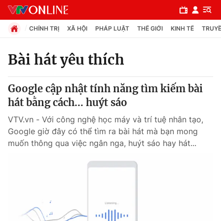
CHÍNH TRỊ
XÃ HỘI
PHÁP LUẬT
THẾ GIỚI
KINH TẾ
TRUYỀ
Bài hát yêu thích
Chuyên mục
Google cập nhật tính năng tìm kiếm bài
Chính trị
hát bằng cách... huýt sáo
VTV.vn - Với công nghệ học máy và trí tuệ nhân tạo,
Xã hội
Google giờ đây có thể tìm ra bài hát mà bạn mong
muốn thông qua việc ngân nga, huýt sáo hay hát...
Pháp luật
Y tế
Thế giới