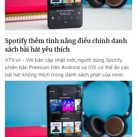
Giao lưu trực tuyến
Sản phẩm
Lịch phát sóng
Thị trường
Tư vấn
Spotify thêm tính năng điều chỉnh danh
Chuyên mục khác
sách bài hát yêu thích
Emagazine
Podcast
VTV.vn - Với bản cập nhật mới, người dùng Spotify
phiên bản Premium trên Android và iOS có thể ẩn các
Photo
Infographic
bài hát không thích trong danh sách phát của mình.
Video
Shorts video
VTV Money
VTV Thể thao
VTV Sức khoẻ
Bất động sản