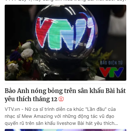
Bảo Anh nóng bỏng trên sân khấu Bài hát
yêu thích tháng 12
VTV.vn - Nữ ca sĩ trình diễn ca khúc "Lần đầu" của
nhạc sĩ Mew Amazing với những động tác vũ đạo
quyến rũ trên sân khấu liveshow Bài hát yêu thích...