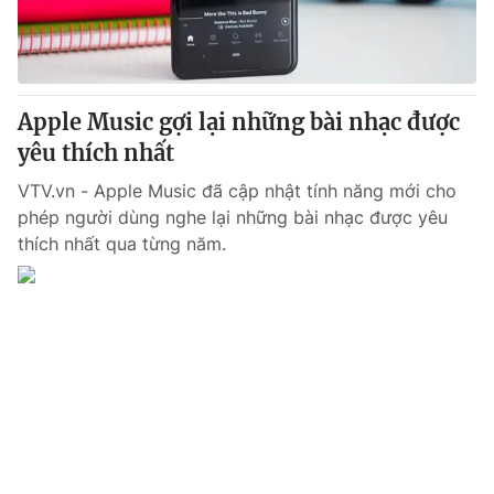
Thị trường 24h
Tấm lòng Việt
VTV4
Vươn mình bằng AI
Apple Music gợi lại những bài nhạc được
VTV9
VTV8
yêu thích nhất
VTV.vn - Apple Music đã cập nhật tính năng mới cho
Liên hệ tòa soạn
English
phép người dùng nghe lại những bài nhạc được yêu
thích nhất qua từng năm.
THỜI BÁO VTV
Theo dõi báo trên
Cơ quan chủ quản:
Đài Truyền hình Việt Nam
Cơ quan báo chí:
Thời báo VTV