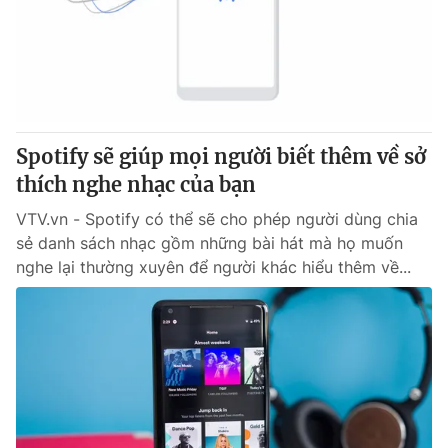
Tin tức
Kinh tế
Thế giới đó đây
Tài chính
Dữ liệu và đời sống
Câu chuyện quốc tế
Thị trường
Spotify sẽ giúp mọi người biết thêm về sở
Truyền hình
Góc doanh nghiệp
thích nghe nhạc của bạn
Phim VTV
Giải trí
VTV.vn - Spotify có thể sẽ cho phép người dùng chia
Hậu trường
sẻ danh sách nhạc gồm những bài hát mà họ muốn
Điện ảnh
nghe lại thường xuyên để người khác hiểu thêm về...
Đời sống
Nhân vật
Âm nhạc
Du lịch
Khán giả
Giáo dục
Sao
Làm đẹp
Giải sao mai
Tuyển sinh
Công nghệ
Chất lượng cuộc sống
Học trực tuyến
Hitech Công nghệ tương lai