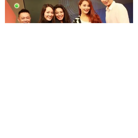
Tin mới
Video
Live
Emagazine
Trang chủ
Vũ Cát Tường đưa "Mơ" đến Bài hát yêu
thích tháng 12 (20h10, VTV1)
VTV.vn - Chương trình Bài hát yêu thích tháng 12 với
sự tham gia của Vũ Cát Tường, Nhật Thủy, Trung
Quân, Bảo Anh... sẽ được THTT vào 20h10 hôm nay...