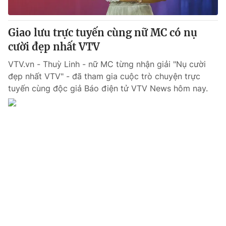
® Cấm sao chép dưới mọi hình thức nếu không có sự chấp
Giao lưu trực tuyến cùng nữ MC có nụ
thuận bằng văn bản. Ghi rõ nguồn VTV.vn khi phát hành lại
cười đẹp nhất VTV
thông tin từ website này.
VTV.vn - Thuỳ Linh - nữ MC từng nhận giải "Nụ cười
đẹp nhất VTV" - đã tham gia cuộc trò chuyện trực
tuyến cùng độc giả Báo điện tử VTV News hôm nay.