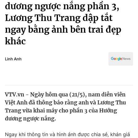
Chính trị
dương ngược nắng phần 3,
Truyền hình
Lương Thu Trang dập tắt
Văn hóa - Giải trí
Xã hội
Y tế
ngay bằng ảnh bên trai đẹp
Đời sống
Pháp luật
khác
Công nghệ
Giáo dục
Y tế
Linh Anh
Thế giới
Tin tức
Kinh tế
VTV.vn - Ngày hôm qua (21/5), nam diễn viên
Thế giới đó đây
Việt Anh đã thông báo rằng anh và Lương Thu
Tài chính
Dữ liệu và đời sống
Trang vừa khai máy cho phần 3 của Hướng
Câu chuyện quốc tế
Thị trường
dương ngược nắng.
Truyền hình
Góc doanh nghiệp
Ngay khi thông tin và hình ảnh được chia sẻ, khán giả