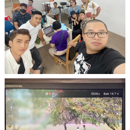
Ðiện thoại Thời báo VTV:
024.66 897 897
Email:
toasoan@vtv.vn
Liên hệ quảng cáo:
024-7300.7108
® Cấm sao chép dưới mọi hình thức nếu không có sự chấp
thuận bằng văn bản. Ghi rõ nguồn VTV.vn khi phát hành lại
thông tin từ website này.