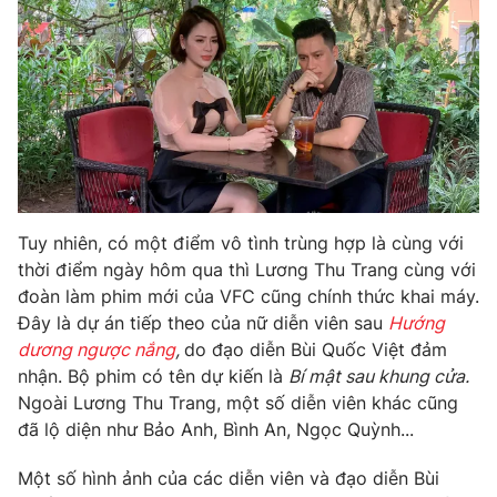
Photo
Infographic
Video
Shorts video
VTV Money
VTV Thể thao
VTV Sức khoẻ
Bất động sản
Tuy nhiên, có một điểm vô tình trùng hợp là cùng với
thời điểm ngày hôm qua thì Lương Thu Trang cùng với
Thị trường 24h
Tấm lòng Việt
đoàn làm phim mới của VFC cũng chính thức khai máy.
Đây là dự án tiếp theo của nữ diễn viên sau
Hướng
dương ngược nắng
,
do đạo diễn Bùi Quốc Việt đảm
VTV4
Vươn mình bằng AI
nhận. Bộ phim có tên dự kiến là
Bí mật sau khung cửa.
Ngoài Lương Thu Trang, một số diễn viên khác cũng
VTV9
VTV8
đã lộ diện như Bảo Anh, Bình An, Ngọc Quỳnh...
Một số hình ảnh của các diễn viên và đạo diễn Bùi
Liên hệ tòa soạn
English