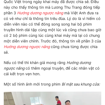
Quốc Việt trong ngày khai máy đã được chia sẻ. Điều
này cho thấy thông tin mà Lương Thu Trang đóng tiếp
phần 3
Hướng dương ngược nắng
mà Việt Anh đưa ra
có vẻ như chỉ là thông tin trêu đùa. Lý do là vì hiếm có
THỜI BÁO VTV
diễn viên nào có thể đóng song song hai bộ phim
truyền hình dài tập cùng một lúc và cũng chưa bao giờ
có 2 bộ phim cùng lúc cùng khai máy mà lại có chung
một diễn viên chính. Trước đó, thông tin về phần 3 của
Theo dõi báo trên
Hướng dương ngược nắng
cũng chưa từng được chia
sẻ.
Cơ quan chủ quản:
Đài Truyền hình Việt Nam
Nếu có thể thì khán giả mong rằng
Hướng dương
Cơ quan báo chí:
Thời báo VTV
ngược nắng
có thêm ngoại truyện, để các nhân vật có
Giấy phép hoạt động báo in và báo điện tử số 483/GP-BTTTT
cái kết trọn vẹn hơn.
cấp ngày 29/12/2023
Tổng Biên tập:
Vũ Thanh Thủy
Một số hình ảnh mới trong phim
Bí mật sau khung cửa:
Phó Tổng Biên tập:
Nguyễn Thị Mỹ Hạnh, Phạm Quốc Thắng,
Nguyễn Trọng Ninh
Tổng đài VTV:
024.38 355 931 - 024.38 355 932