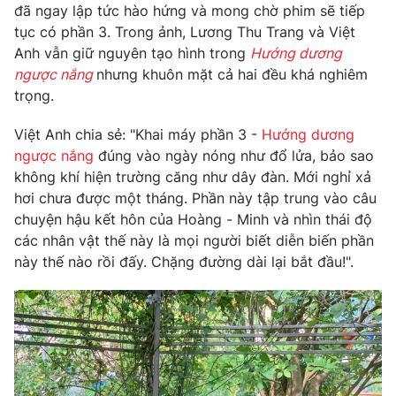
Phim VTV
đã ngay lập tức hào hứng và mong chờ phim sẽ tiếp
Giải trí
tục có phần 3. Trong ảnh, Lương Thu Trang và Việt
Hậu trường
Anh vẫn giữ nguyên tạo hình trong
Hướng dương
Điện ảnh
Đời sống
ngược nắng
nhưng khuôn mặt cả hai đều khá nghiêm
Nhân vật
Âm nhạc
trọng.
Du lịch
Khán giả
Giáo dục
Sao
Việt Anh chia sẻ: "Khai máy phần 3 -
Hướng dương
Làm đẹp
Giải sao mai
ngược nắng
đúng vào ngày nóng như đổ lửa, bảo sao
Tuyển sinh
Công nghệ
không khí hiện trường căng như dây đàn. Mới nghỉ xả
Chất lượng cuộc sống
Học trực tuyến
hơi chưa được một tháng. Phần này tập trung vào câu
Hitech Công nghệ tương lai
chuyện hậu kết hôn của Hoàng - Minh và nhìn thái độ
Giao lưu trực tuyến
các nhân vật thế này là mọi người biết diễn biến phần
Sản phẩm
này thế nào rồi đấy. Chặng đường dài lại bắt đầu!".
Lịch phát sóng
Thị trường
Tư vấn
Chuyên mục khác
Emagazine
Podcast