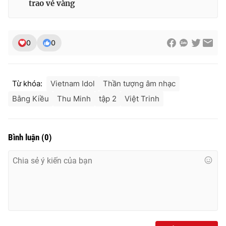
trao vé vàng
Ðiện thoại Thời báo VTV:
024.66 897 897
Email:
toasoan@vtv.vn
Liên hệ quảng cáo:
024-7300.7108
0
0
Từ khóa:
Vietnam Idol
Thần tượng âm nhạc
Bằng Kiều
Thu Minh
tập 2
Việt Trinh
Bình luận
(
0
)
® Cấm sao chép dưới mọi hình thức nếu không có sự chấp
thuận bằng văn bản. Ghi rõ nguồn VTV.vn khi phát hành lại
thông tin từ website này.