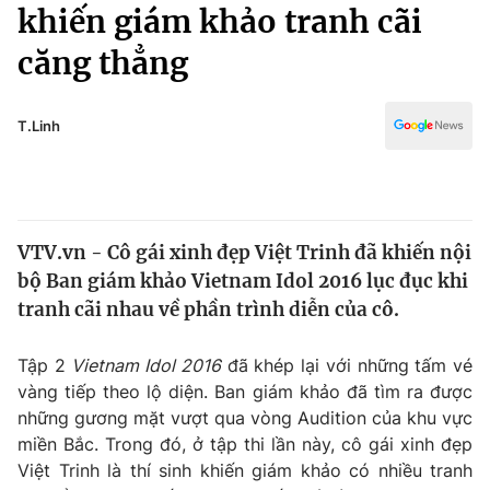
Chính trị
khiến giám khảo tranh cãi
Truyền hình
căng thẳng
Văn hóa - Giải trí
Xã hội
Y tế
Đời sống
T.Linh
Pháp luật
Công nghệ
Giáo dục
Y tế
VTV.vn - Cô gái xinh đẹp Việt Trinh đã khiến nội
Thế giới
bộ Ban giám khảo Vietnam Idol 2016 lục đục khi
Tin tức
tranh cãi nhau về phần trình diễn của cô.
Kinh tế
Thế giới đó đây
Tập 2
Vietnam Idol 2016
đã khép lại với những tấm vé
Tài chính
Dữ liệu và đời sống
vàng tiếp theo lộ diện. Ban giám khảo đã tìm ra được
Câu chuyện quốc tế
Thị trường
những gương mặt vượt qua vòng Audition của khu vực
miền Bắc. Trong đó, ở tập thi lần này, cô gái xinh đẹp
Truyền hình
Góc doanh nghiệp
Việt Trinh là thí sinh khiến giám khảo có nhiều tranh