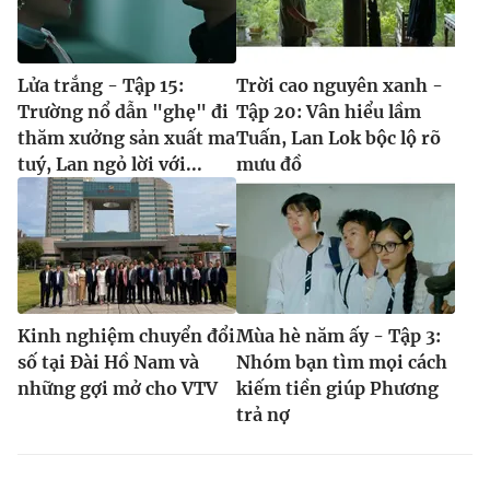
Lửa trắng - Tập 15:
Trời cao nguyên xanh -
Trường nổ dẫn "ghẹ" đi
Tập 20: Vân hiểu lầm
thăm xưởng sản xuất ma
Tuấn, Lan Lok bộc lộ rõ
tuý, Lan ngỏ lời với...
mưu đồ
Kinh nghiệm chuyển đổi
Mùa hè năm ấy - Tập 3:
số tại Đài Hồ Nam và
Nhóm bạn tìm mọi cách
những gợi mở cho VTV
kiếm tiền giúp Phương
trả nợ