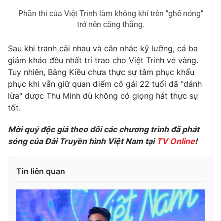
Phần thi của Việt Trinh làm không khí trên "ghế nóng"
Photo
Infographic
trở nên căng thẳng.
Video
Shorts video
Sau khi tranh cãi nhau và cân nhắc kỹ lưỡng, cả ba
giám khảo đều nhất trí trao cho Việt Trinh vé vàng.
Tuy nhiên, Bằng Kiều chưa thực sự tâm phục khẩu
VTV Money
VTV Thể thao
phục khi vẫn giữ quan điểm cô gái 22 tuổi đã "đánh
lừa" được Thu Minh dù không có giọng hát thực sự
VTV Sức khoẻ
Bất động sản
tốt.
Mời quý độc giả theo dõi các chương trình đã phát
Thị trường 24h
Tấm lòng Việt
sóng của Đài Truyền hình Việt Nam tại
TV Online
!
VTV4
Vươn mình bằng AI
Tin liên quan
VTV9
VTV8
Liên hệ tòa soạn
English