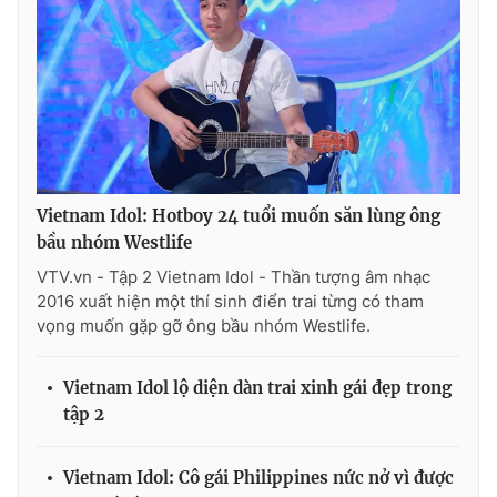
THỜI BÁO VTV
Theo dõi báo trên
Vietnam Idol: Hotboy 24 tuổi muốn săn lùng ông
bầu nhóm Westlife
VTV.vn - Tập 2 Vietnam Idol - Thần tượng âm nhạc
Cơ quan chủ quản:
Đài Truyền hình Việt Nam
2016 xuất hiện một thí sinh điển trai từng có tham
Cơ quan báo chí:
Thời báo VTV
vọng muốn gặp gỡ ông bầu nhóm Westlife.
Giấy phép hoạt động báo in và báo điện tử số 483/GP-BTTTT
cấp ngày 29/12/2023
Vietnam Idol lộ diện dàn trai xinh gái đẹp trong
Tổng Biên tập:
Vũ Thanh Thủy
tập 2
Phó Tổng Biên tập:
Nguyễn Thị Mỹ Hạnh, Phạm Quốc Thắng,
Nguyễn Trọng Ninh
Vietnam Idol: Cô gái Philippines nức nở vì được
Tổng đài VTV:
024.38 355 931 - 024.38 355 932