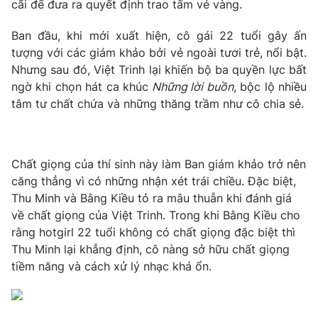
Phim VTV
cãi để đưa ra quyết định trao tấm vé vàng.
Giải trí
Hậu trường
Ban đầu, khi mới xuất hiện, cô gái 22 tuổi gây ấn
Điện ảnh
tượng với các giám khảo bởi vẻ ngoài tươi trẻ, nổi bật.
Đời sống
Nhân vật
Nhưng sau đó, Việt Trinh lại khiến bộ ba quyền lực bất
Âm nhạc
Du lịch
ngờ khi chọn hát ca khúc
Những lời buồn
, bộc lộ nhiều
Khán giả
Giáo dục
Sao
tâm tư chất chứa và những thăng trầm như cô chia sẻ.
Làm đẹp
Giải sao mai
Tuyển sinh
Công nghệ
Chất lượng cuộc sống
Học trực tuyến
Chất giọng của thí sinh này làm Ban giám khảo trở nên
Hitech Công nghệ tương lai
Giao lưu trực tuyến
căng thẳng vì có những nhận xét trái chiều. Đặc biệt,
Sản phẩm
Thu Minh và Bằng Kiều tỏ ra mâu thuẫn khi đánh giá
về chất giọng của Việt Trinh. Trong khi Bằng Kiều cho
Lịch phát sóng
Thị trường
rằng hotgirl 22 tuổi không có chất giọng đặc biệt thì
Thu Minh lại khẳng định, cô nàng sở hữu chất giọng
Tư vấn
tiềm năng và cách xử lý nhạc khá ổn.
Chuyên mục khác
Emagazine
Podcast