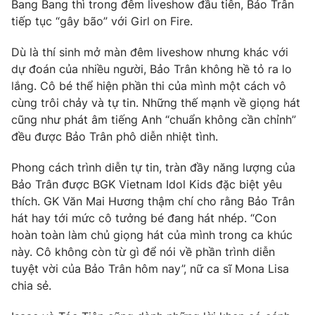
Phim VTV
Bang Bang thì trong đêm liveshow đầu tiên, Bảo Trân
Giải trí
tiếp tục “gây bão” với Girl on Fire.
Hậu trường
Điện ảnh
Dù là thí sinh mở màn đêm liveshow nhưng khác với
Đời sống
Nhân vật
dự đoán của nhiều người, Bảo Trân không hề tỏ ra lo
Âm nhạc
Du lịch
lắng. Cô bé thể hiện phần thi của mình một cách vô
Khán giả
Giáo dục
Sao
cùng trôi chảy và tự tin. Những thế mạnh về giọng hát
Làm đẹp
Giải sao mai
cũng như phát âm tiếng Anh “chuẩn không cần chỉnh”
Tuyển sinh
đều được Bảo Trân phô diễn nhiệt tình.
Công nghệ
Chất lượng cuộc sống
Học trực tuyến
Hitech Công nghệ tương lai
Phong cách trình diễn tự tin, tràn đầy năng lượng của
Giao lưu trực tuyến
Bảo Trân được BGK Vietnam Idol Kids đặc biệt yêu
Sản phẩm
thích. GK Văn Mai Hương thậm chí cho rằng Bảo Trân
hát hay tới mức cô tưởng bé đang hát nhép. “Con
Lịch phát sóng
Thị trường
hoàn toàn làm chủ giọng hát của mình trong ca khúc
Tư vấn
này. Cô không còn từ gì để nói về phần trình diễn
tuyệt vời của Bảo Trân hôm nay”, nữ ca sĩ Mona Lisa
Chuyên mục khác
chia sẻ.
Emagazine
Podcast