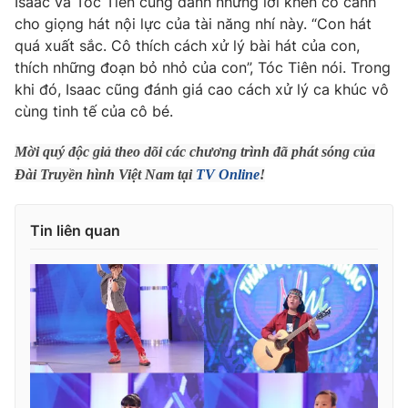
Isaac và Tóc Tiên cũng dành những lời khen có cánh
cho giọng hát nội lực của tài năng nhí này. “Con hát
Photo
Infographic
quá xuất sắc. Cô thích cách xử lý bài hát của con,
thích những đoạn bỏ nhỏ của con”, Tóc Tiên nói. Trong
Video
Shorts video
khi đó, Isaac cũng đánh giá cao cách xử lý ca khúc vô
cùng tinh tế của cô bé.
VTV Money
VTV Thể thao
Mời quý độc giả theo dõi các chương trình đã phát sóng của
Đài Truyền hình Việt Nam tại
TV Online
!
VTV Sức khoẻ
Bất động sản
Tin liên quan
Thị trường 24h
Tấm lòng Việt
VTV4
Vươn mình bằng AI
VTV9
VTV8
Liên hệ tòa soạn
English