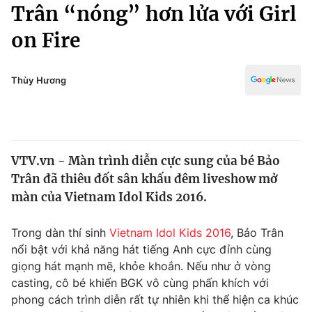
Chính trị
Trân “nóng” hơn lửa với Girl
Truyền hình
on Fire
Văn hóa - Giải trí
Xã hội
Y tế
Đời sống
Thùy Hương
Pháp luật
Công nghệ
Giáo dục
Y tế
VTV.vn - Màn trình diễn cực sung của bé Bảo
Thế giới
Trân đã thiêu đốt sân khấu đêm liveshow mở
Tin tức
màn của Vietnam Idol Kids 2016.
Kinh tế
Thế giới đó đây
Trong dàn thí sinh
Vietnam Idol Kids 2016
, Bảo Trân
Tài chính
Dữ liệu và đời sống
nổi bật với khả năng hát tiếng Anh cực đỉnh cùng
Câu chuyện quốc tế
Thị trường
giọng hát mạnh mẽ, khỏe khoắn. Nếu như ở vòng
casting, cô bé khiến BGK vô cùng phấn khích với
Truyền hình
Góc doanh nghiệp
phong cách trình diễn rất tự nhiên khi thể hiện ca khúc