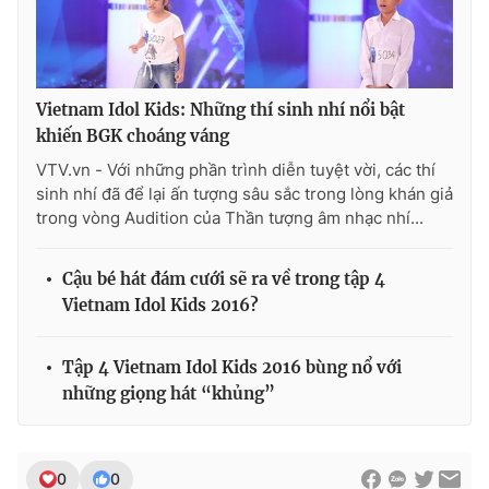
THỜI BÁO VTV
Vietnam Idol Kids: Những thí sinh nhí nổi bật
khiến BGK choáng váng
VTV.vn - Với những phần trình diễn tuyệt vời, các thí
sinh nhí đã để lại ấn tượng sâu sắc trong lòng khán giả
Theo dõi báo trên
trong vòng Audition của Thần tượng âm nhạc nhí...
Cơ quan chủ quản:
Đài Truyền hình Việt Nam
Cậu bé hát đám cưới sẽ ra về trong tập 4
Vietnam Idol Kids 2016?
Cơ quan báo chí:
Thời báo VTV
Giấy phép hoạt động báo in và báo điện tử số 483/GP-BTTTT
cấp ngày 29/12/2023
Tập 4 Vietnam Idol Kids 2016 bùng nổ với
Tổng Biên tập:
Vũ Thanh Thủy
những giọng hát “khủng”
Phó Tổng Biên tập:
Nguyễn Thị Mỹ Hạnh, Phạm Quốc Thắng,
Nguyễn Trọng Ninh
Tổng đài VTV:
024.38 355 931 - 024.38 355 932
0
0