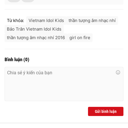
Ðiện thoại Thời báo VTV:
024.66 897 897
Email:
toasoan@vtv.vn
Liên hệ quảng cáo:
024-7300.7108
Từ khóa:
Vietnam Idol Kids
thần tượng âm nhạc nhí
Bảo Trân Vietnam Idol Kids
thần tượng âm nhạc nhí 2016
girl on fire
Bình luận
(
0
)
® Cấm sao chép dưới mọi hình thức nếu không có sự chấp
thuận bằng văn bản. Ghi rõ nguồn VTV.vn khi phát hành lại
thông tin từ website này.
Gửi bình luận