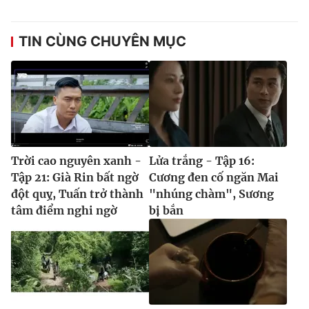
TIN CÙNG CHUYÊN MỤC
Trời cao nguyên xanh -
Lửa trắng - Tập 16:
Tập 21: Già Rin bất ngờ
Cương đen cố ngăn Mai
đột quỵ, Tuấn trở thành
"nhúng chàm", Sương
tâm điểm nghi ngờ
bị bắn