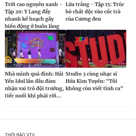
Trời cao nguyên xanh -
Lửa trắng - Tập 15: Trúc
Tập 20: Y Lang đẩy
bỏ chất độc vào cốc trà
nhanh kế hoạch gây
của Cương đen
biến động ở buôn làng
Nhà mình quá đỉnh: Hải
Studio 3 cùng nhạc sĩ
Yến Idol lần đầu đảm
Hứa Kim Tuyền: "Tôi
nhận vai trò đội trưởng,
không còn viết tình ca"
tiếc nuối khi phải rời...
THỜI BÁO VTV