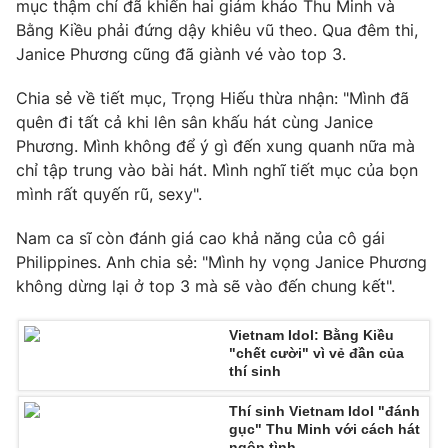
Phim VTV
mục thậm chí đã khiến hai giám khảo Thu Minh và
Giải trí
Bằng Kiều phải đứng dậy khiêu vũ theo. Qua đêm thi,
Hậu trường
Janice Phương cũng đã giành vé vào top 3.
Điện ảnh
Đời sống
Nhân vật
Chia sẻ về tiết mục, Trọng Hiếu thừa nhận: "Mình đã
Âm nhạc
Du lịch
quên đi tất cả khi lên sân khấu hát cùng Janice
Khán giả
Giáo dục
Sao
Phương. Mình không để ý gì đến xung quanh nữa mà
Làm đẹp
Giải sao mai
chỉ tập trung vào bài hát. Mình nghĩ tiết mục của bọn
Tuyển sinh
mình rất quyến rũ, sexy".
Công nghệ
Chất lượng cuộc sống
Học trực tuyến
Hitech Công nghệ tương lai
Nam ca sĩ còn đánh giá cao khả năng của cô gái
Giao lưu trực tuyến
Philippines. Anh chia sẻ: "Mình hy vọng Janice Phương
Sản phẩm
không dừng lại ở top 3 mà sẽ vào đến chung kết".
Lịch phát sóng
Thị trường
Vietnam Idol: Bằng Kiều
"chết cười" vì vẻ đần của
Tư vấn
thí sinh
Chuyên mục khác
Thí sinh Vietnam Idol "đánh
Emagazine
Podcast
gục" Thu Minh với cách hát
ngôn tình