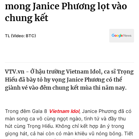
Chính trị
mong Janice Phương lọt vào
Truyền hình
chung kết
Văn hóa - Giải trí
Xã hội
Y tế
Đời sống
TL (Video: BTC)
Pháp luật
Công nghệ
Giáo dục
Y tế
VTV.vn - Ở hậu trường Vietnam Idol, ca sĩ Trọng
Thế giới
Hiếu đã bày tỏ hy vọng Janice Phương có thể
Tin tức
giành vé vào đêm chung kết mùa thi năm nay.
Kinh tế
Thế giới đó đây
Tài chính
Dữ liệu và đời sống
Trong đêm Gala 8
Vietnam Idol
, Janice Phương đã có
Câu chuyện quốc tế
Thị trường
màn song ca vô cùng ngọt ngào, tình tứ và đầy thu
hút cùng Trọng Hiếu. Không chỉ kết hợp ăn ý trong
Truyền hình
Góc doanh nghiệp
giọng hát, cả hai còn có màn khiêu vũ nóng bỏng. Tiết