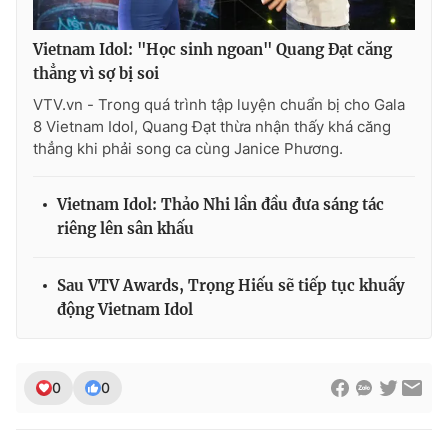
Vietnam Idol: "Học sinh ngoan" Quang Đạt căng
thẳng vì sợ bị soi
THỜI BÁO VTV
VTV.vn - Trong quá trình tập luyện chuẩn bị cho Gala
8 Vietnam Idol, Quang Đạt thừa nhận thấy khá căng
thẳng khi phải song ca cùng Janice Phương.
Theo dõi báo trên
Vietnam Idol: Thảo Nhi lần đầu đưa sáng tác
riêng lên sân khấu
Cơ quan chủ quản:
Đài Truyền hình Việt Nam
Cơ quan báo chí:
Thời báo VTV
Sau VTV Awards, Trọng Hiếu sẽ tiếp tục khuấy
Giấy phép hoạt động báo in và báo điện tử số 483/GP-BTTTT
động Vietnam Idol
cấp ngày 29/12/2023
Tổng Biên tập:
Vũ Thanh Thủy
Phó Tổng Biên tập:
Nguyễn Thị Mỹ Hạnh, Phạm Quốc Thắng,
0
0
Nguyễn Trọng Ninh
Tổng đài VTV:
024.38 355 931 - 024.38 355 932