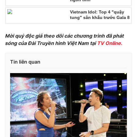
Photo
Infographic
Vietnam Idol: Top 4 "quậy
tung" sân khấu trước Gala 8
Video
Shorts video
Mời quý độc giả theo dõi các chương trình đã phát
sóng của Đài Truyền hình Việt Nam tại
TV Online.
VTV Money
VTV Thể thao
Tin liên quan
VTV Sức khoẻ
Bất động sản
Thị trường 24h
Tấm lòng Việt
VTV4
Vươn mình bằng AI
VTV9
VTV8
Liên hệ tòa soạn
English