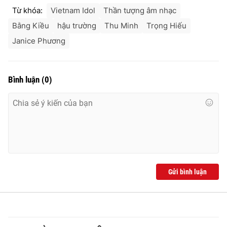
Ðiện thoại Thời báo VTV:
024.66 897 897
Từ khóa:
Vietnam Idol
Thần tượng âm nhạc
Email:
toasoan@vtv.vn
Bằng Kiều
hậu trường
Thu Minh
Trọng Hiếu
Liên hệ quảng cáo:
024-7300.7108
Janice Phương
Bình luận
(
0
)
Gửi bình luận
® Cấm sao chép dưới mọi hình thức nếu không có sự chấp
thuận bằng văn bản. Ghi rõ nguồn VTV.vn khi phát hành lại
thông tin từ website này.