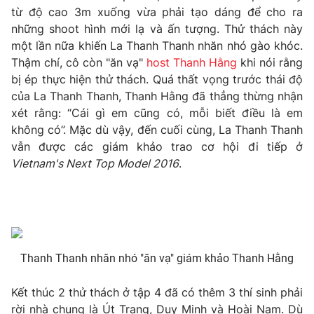
từ độ cao 3m xuống vừa phải tạo dáng để cho ra
Photo
Infographic
những shoot hình mới lạ và ấn tượng. Thử thách này
một lần nữa khiến La Thanh Thanh nhăn nhó gào khóc.
Thậm chí, cô còn "ăn vạ"
host Thanh Hằng
khi nói rằng
Video
Shorts video
bị ép thực hiện thử thách. Quá thất vọng trước thái độ
của La Thanh Thanh, Thanh Hằng đã thẳng thừng nhận
VTV Money
VTV Thể thao
xét rằng: “Cái gì em cũng có, mỗi biết điều là em
không có”. Mặc dù vậy, đến cuối cùng, La Thanh Thanh
VTV Sức khoẻ
Bất động sản
vẫn được các giám khảo trao cơ hội đi tiếp ở
Vietnam's Next Top Model 2016
.
Thị trường 24h
Tấm lòng Việt
VTV4
Vươn mình bằng AI
Thanh Thanh nhăn nhó "ăn vạ" giám khảo Thanh Hằng
VTV9
VTV8
Kết thúc 2 thử thách ở tập 4 đã có thêm 3 thí sinh phải
Liên hệ tòa soạn
English
rời nhà chung là Út Trang, Duy Minh và Hoài Nam. Dù