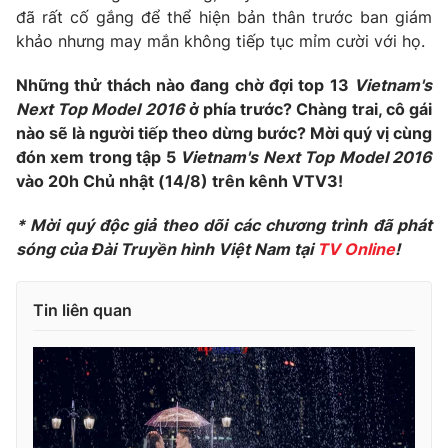
đã rất cố gắng để thể hiện bản thân trước ban giám
khảo nhưng may mắn không tiếp tục mỉm cười với họ.
Những thử thách nào đang chờ đợi top 13
Vietnam's
THỜI BÁO VTV
Next Top Model 2016
ở phía trước? Chàng trai, cô gái
nào sẽ là người tiếp theo dừng bước? Mời quý vị cùng
đón xem trong tập 5
Vietnam's Next Top Model 2016
vào 20h Chủ nhật (14/8) trên kênh VTV3!
Theo dõi báo trên
* Mời quý độc giả theo dõi các chương trình đã phát
sóng của Đài Truyền hình Việt Nam tại
TV Online
!
Cơ quan chủ quản:
Đài Truyền hình Việt Nam
Cơ quan báo chí:
Thời báo VTV
Giấy phép hoạt động báo in và báo điện tử số 483/GP-BTTTT
Tin liên quan
cấp ngày 29/12/2023
Tổng Biên tập:
Vũ Thanh Thủy
Phó Tổng Biên tập:
Nguyễn Thị Mỹ Hạnh, Phạm Quốc Thắng,
Nguyễn Trọng Ninh
Tổng đài VTV:
024.38 355 931 - 024.38 355 932