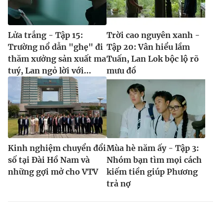
Lửa trắng - Tập 15:
Trời cao nguyên xanh -
Trường nổ dẫn "ghẹ" đi
Tập 20: Vân hiểu lầm
thăm xưởng sản xuất ma
Tuấn, Lan Lok bộc lộ rõ
tuý, Lan ngỏ lời với...
mưu đồ
Kinh nghiệm chuyển đổi
Mùa hè năm ấy - Tập 3:
số tại Đài Hồ Nam và
Nhóm bạn tìm mọi cách
những gợi mở cho VTV
kiếm tiền giúp Phương
trả nợ