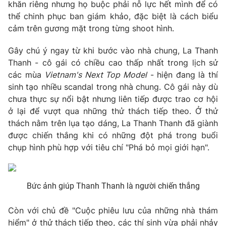
Phim VTV
khăn riêng nhưng họ buộc phải nỗ lực hết mình để có
Giải trí
thể chinh phục ban giám khảo, đặc biệt là cách biểu
Hậu trường
cảm trên gương mặt trong từng shoot hình.
Điện ảnh
Đời sống
Nhân vật
Gây chú ý ngay từ khi bước vào nhà chung, La Thanh
Âm nhạc
Du lịch
Thanh - cô gái có chiều cao thấp nhất trong lịch sử
Khán giả
Giáo dục
Sao
các mùa
Vietnam's Next Top Model
- hiện đang là thí
Làm đẹp
Giải sao mai
sinh tạo nhiều scandal trong nhà chung. Cô gái này dù
Tuyển sinh
Công nghệ
chưa thực sự nổi bật nhưng liên tiếp được trao cơ hội
Chất lượng cuộc sống
Học trực tuyến
ở lại để vượt qua những thử thách tiếp theo. Ở thử
Hitech Công nghệ tương lai
thách nằm trên lụa tạo dáng, La Thanh Thanh đã giành
Giao lưu trực tuyến
được chiến thắng khi có những đột phá trong buổi
Sản phẩm
chụp hình phù hợp với tiêu chí "Phá bỏ mọi giới hạn".
Lịch phát sóng
Thị trường
Tư vấn
Bức ảnh giúp Thanh Thanh là người chiến thắng
Chuyên mục khác
Còn với chủ đề "Cuộc phiêu lưu của những nhà thám
Emagazine
Podcast
hiểm" ở thử thách tiếp theo, các thí sinh vừa phải nhảy