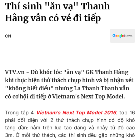
Chính trị
Thí sinh "ăn vạ" Thanh
Truyền hình
Hằng vẫn có vé đi tiếp
Văn hóa - Giải trí
Xã hội
Y tế
Đời sống
CN
Pháp luật
Công nghệ
Giáo dục
Y tế
VTV.vn - Dù khóc lóc "ăn vạ" GK Thanh Hằng
Thế giới
khi thực hiện thử thách chụp hình và bị nhận xét
Tin tức
"không biết điều" nhưng La Thanh Thanh vẫn
Kinh tế
có cơ hội đi tiếp ở Vietnam's Next Top Model.
Thế giới đó đây
Tài chính
Dữ liệu và đời sống
Câu chuyện quốc tế
Trong tập 4
Vietnam's Next Top Model 2016
, top 16
Thị trường
phải đối diện với 2 thử thách chụp hình có độ khó
tăng dần: nằm trên lụa tạo dáng và nhảy từ độ cao
Truyền hình
Góc doanh nghiệp
3m. Ở mỗi thử thách, các thí sinh đều gặp những khó