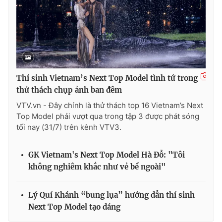
Ðiện thoại Thời báo VTV:
024.66 897 897
Email:
toasoan@vtv.vn
Liên hệ quảng cáo:
024-7300.7108
Thí sinh Vietnam’s Next Top Model tình tứ trong
thử thách chụp ảnh ban đêm
VTV.vn - Đây chính là thử thách top 16 Vietnam’s Next
Top Model phải vượt qua trong tập 3 được phát sóng
tối nay (31/7) trên kênh VTV3.
GK Vietnam's Next Top Model Hà Đỗ: "Tôi
không nghiêm khắc như vẻ bề ngoài"
® Cấm sao chép dưới mọi hình thức nếu không có sự chấp
thuận bằng văn bản. Ghi rõ nguồn VTV.vn khi phát hành lại
thông tin từ website này.
Lý Quí Khánh “bung lụa” hướng dẫn thí sinh
Next Top Model tạo dáng