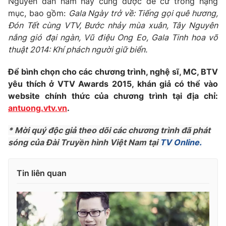
Nguyên đán năm nay cũng được đề cử trong hạng
mục, bao gồm:
Gala Ngày trở về: Tiếng gọi quê hương,
Photo
Infographic
Đón Tết cùng VTV, Bước nhảy mùa xuân, Tây Nguyên
nắng gió đại ngàn, Vũ điệu Ong Eo, Gala Tinh hoa võ
Video
Shorts video
thuật 2014: Khí phách người giữ biển.
Để bình chọn cho các chương trình, nghệ sĩ, MC, BTV
VTV Money
VTV Thể thao
yêu thích ở VTV Awards 2015, khán giả có thể vào
website chính thức của chương trình tại địa chỉ:
VTV Sức khoẻ
Bất động sản
antuong.vtv.vn
.
* Mời quý độc giả theo dõi các chương trình đã phát
Thị trường 24h
Tấm lòng Việt
sóng của Đài Truyền hình Việt Nam tại
TV Online.
VTV4
Vươn mình bằng AI
Tin liên quan
VTV9
VTV8
Liên hệ tòa soạn
English