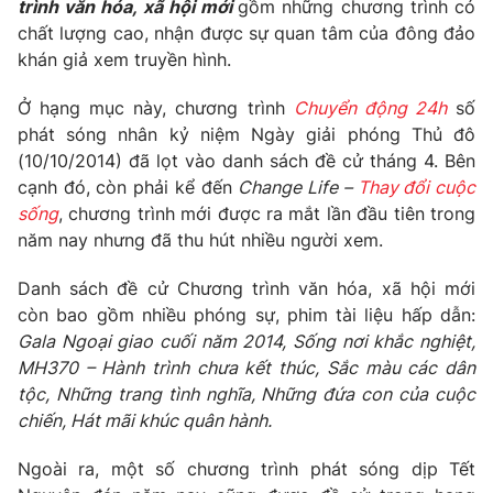
Phim VTV
trình văn hóa, xã hội mới
gồm những chương trình có
Giải trí
chất lượng cao, nhận được sự quan tâm của đông đảo
Hậu trường
khán giả xem truyền hình.
Điện ảnh
Đời sống
Nhân vật
Ở hạng mục này, chương trình
Chuyển động 24h
số
Âm nhạc
Du lịch
phát sóng nhân kỷ niệm Ngày giải phóng Thủ đô
Khán giả
Giáo dục
Sao
(10/10/2014) đã lọt vào danh sách đề cử tháng 4. Bên
Làm đẹp
Giải sao mai
cạnh đó, còn phải kể đến
Change Life –
Thay đổi cuộc
Tuyển sinh
sống
, chương trình mới được ra mắt lần đầu tiên trong
Công nghệ
Chất lượng cuộc sống
năm nay nhưng đã thu hút nhiều người xem.
Học trực tuyến
Hitech Công nghệ tương lai
Giao lưu trực tuyến
Danh sách đề cử Chương trình văn hóa, xã hội mới
Sản phẩm
còn bao gồm nhiều phóng sự, phim tài liệu hấp dẫn:
Gala Ngoại giao cuối năm 2014, Sống nơi khắc nghiệt,
Lịch phát sóng
Thị trường
MH370 – Hành trình chưa kết thúc, Sắc màu các dân
Tư vấn
tộc, Những trang tình nghĩa, Những đứa con của cuộc
chiến, Hát mãi khúc quân hành.
Chuyên mục khác
Emagazine
Podcast
Ngoài ra, một số chương trình phát sóng dịp Tết