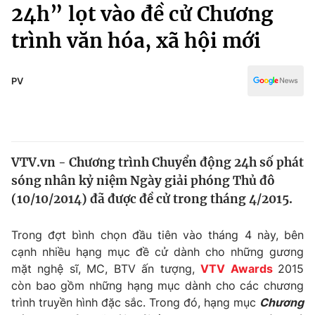
Chính trị
24h” lọt vào đề cử Chương
Truyền hình
trình văn hóa, xã hội mới
Văn hóa - Giải trí
Xã hội
Y tế
Đời sống
PV
Pháp luật
Công nghệ
Giáo dục
Y tế
VTV.vn - Chương trình Chuyển động 24h số phát
Thế giới
sóng nhân kỷ niệm Ngày giải phóng Thủ đô
Tin tức
(10/10/2014) đã được đề cử trong tháng 4/2015.
Kinh tế
Thế giới đó đây
Trong đợt bình chọn đầu tiên vào tháng 4 này, bên
Tài chính
Dữ liệu và đời sống
cạnh nhiều hạng mục đề cử dành cho những gương
Câu chuyện quốc tế
Thị trường
mặt nghệ sĩ, MC, BTV ấn tượng,
VTV Awards
2015
còn bao gồm những hạng mục dành cho các chương
Truyền hình
Góc doanh nghiệp
trình truyền hình đặc sắc. Trong đó, hạng mục
Chương