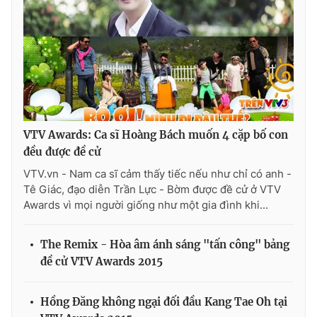
THỜI BÁO VTV
VTV Awards: Ca sĩ Hoàng Bách muốn 4 cặp bố con
Theo dõi báo trên
đều được đề cử
VTV.vn - Nam ca sĩ cảm thấy tiếc nếu như chỉ có anh -
Cơ quan chủ quản:
Đài Truyền hình Việt Nam
Tê Giác, đạo diễn Trần Lực - Bờm được đề cử ở VTV
Cơ quan báo chí:
Thời báo VTV
Awards vì mọi người giống như một gia đình khi...
Giấy phép hoạt động báo in và báo điện tử số 483/GP-BTTTT
cấp ngày 29/12/2023
The Remix - Hòa âm ánh sáng "tấn công" bảng
Tổng Biên tập:
Vũ Thanh Thủy
đề cử VTV Awards 2015
Phó Tổng Biên tập:
Nguyễn Thị Mỹ Hạnh, Phạm Quốc Thắng,
Nguyễn Trọng Ninh
Hồng Đăng không ngại đối đầu Kang Tae Oh tại
Tổng đài VTV:
024.38 355 931 - 024.38 355 932