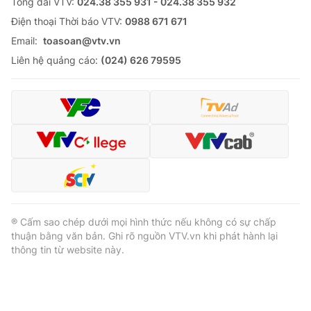
Tổng đài VTV:
024.38 355 931 - 024.38 355 932
Ðiện thoại Thời báo VTV:
0988 671 671
Email:
toasoan@vtv.vn
Liên hệ quảng cáo:
(024) 626 79595
® Cấm sao chép dưới mọi hình thức nếu không có sự chấp
thuận bằng văn bản. Ghi rõ nguồn VTV.vn khi phát hành lại
thông tin từ website này.