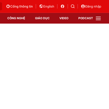
Cổng thông tin
English
Đăng nhập
CÔNG NGHỆ
GIÁO DỤC
VIDEO
PODCAST
VTV Money
VTV Thể thao
VTV Sức khoẻ
Bất động sản
Thị trường 24h
Tấm lòng Việt
Vươn mình bằng AI
VTV4
VTV8
VTV9
Lịch phát sóng
Giao lưu trực tuyến
Sự kiện