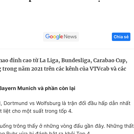
Góc ảnh
Giáo dục
Công nghệ
Chia sẻ
Tuyển sinh
Hitech Công ng
Học trực tuyến
Sản phẩm
thao đỉnh cao từ La Liga, Bundesliga, Carabao Cup,
g
Thị trường
 trong năm 2021 trên các kênh của VTVcab và các
Tư vấn
ayern Munich và phần còn lại
, Dortmund vs Wolfsburg là trận đối đầu hấp dẫn nhất
 liệt cho một suất trong tốp 4.
uống trông thấy ở những vòng đấu gần đây. Những thất
ùng Ruhr vừa bị đánh bật ra khỏi Top 4.