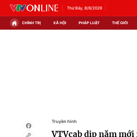
Thứ Bảy, 8/8/2026
CHÍNH TRỊ
XÃ HỘI
PHÁP LUẬT
THẾ GIỚI
Chính trị
Xã hội
Thế giới
Kinh tế
Tin tức
Tài chính
Thế giới đó đây
Thị trường
Câu chuyện quốc tế
Góc doanh nghiệp
Dữ liệu và đời sống
Truyền hình
VTVcab dịp năm mới 2