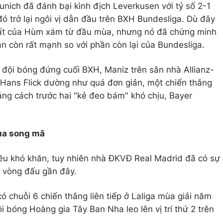
nich đã đánh bại kình địch Leverkusen với tỷ số 2-1
ó trở lại ngôi vị dẫn đầu trên BXH Bundesliga. Dù đây
nhất của Hùm xám từ đầu mùa, nhưng nó đã chứng minh
n còn rất mạnh so với phần còn lại của Bundesliga.
p đội bóng đứng cuối BXH, Maniz trên sân nhà Allianz-
 Hans Flick dường như quá đơn giản, một chiến thắng
oảng cách trước hai "kẻ đeo bám" khó chịu, Bayer
ua song mã
iều khó khăn, tuy nhiên nhà ĐKVĐ Real Madrid đã có sự
g vòng đấu gần đây.
 chuỗi 6 chiến thắng liên tiếp ở Laliga mùa giải năm
 bóng Hoàng gia Tây Ban Nha leo lên vị trí thứ 2 trên