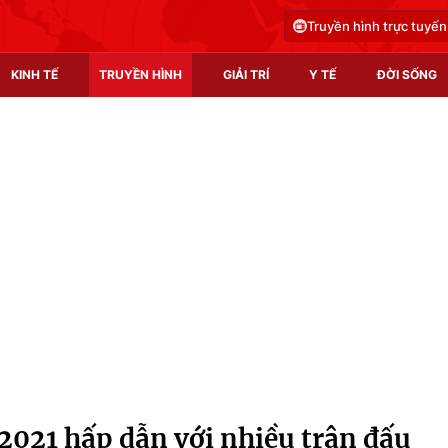
Truyền hình trực tuyến
KINH TẾ
TRUYỀN HÌNH
GIẢI TRÍ
Y TẾ
ĐỜI SỐNG
Pháp luật
Y tế
Truyền hình
Multimedia
Phim VTV
Video
Hậu trường
Shorts video
Nhân vật
Podcast
Khán giả
EMagazine
Giải sao mai
Photo
021 hấp dẫn với nhiều trận đấu
Infographic