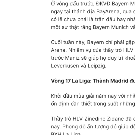
Ở vòng đấu trước, ĐKVĐ Bayern Mu
ngay tại thánh địa BayArena, qua đ
có lẽ chưa phải là trận đấu hay 
một sự thật rằng Bayern Munich vẫ
Cuối tuần này, Bayern chỉ phải gặ
Arena. Nhiệm vụ của thầy trò HLV
trước Maniz sẽ giúp họ duy trì kh
Leverkusen và Leipzig.
Vòng 17 La Liga: Thành Madrid đ
Khởi đầu mùa giải năm nay với nh
ổn định cần thiết trong suốt nhữn
Thầy trò HLV Zinedine Zidane đã có
nay. Phong độ ấn tượng đó giúp đội
BXH La Liga.