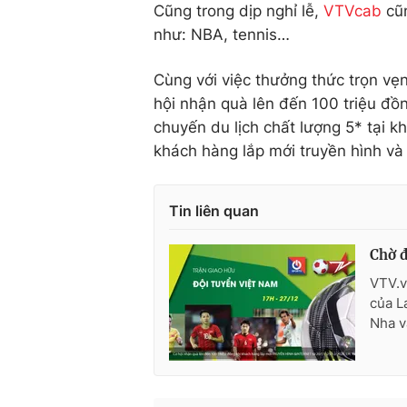
Cũng trong dịp nghỉ lễ,
VTVcab
cũn
như: NBA, tennis…
Cùng với việc thưởng thức trọn vẹ
hội nhận quà lên đến 100 triệu đồng
chuyến du lịch chất lượng 5* tại k
khách hàng lắp mới truyền hình và
Tin liên quan
Chờ đ
VTV.v
của L
Nha v