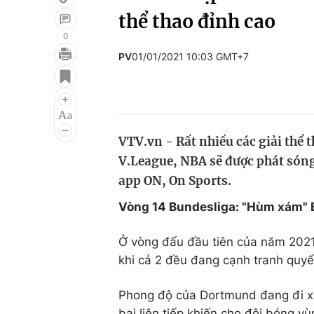
thể thao đỉnh cao
0
PV
01/01/2021 10:03 GMT+7
Giải trí
Đời sống
Điện ảnh
Du lịch
Âm nhạc
Làm đẹp
VTV.vn - Rất nhiều các giải thể 
Sao
Chất lượng cuộc sốn
V.League, NBA sẽ được phát sóng
app ON, On Sports.
Vòng 14 Bundesliga: "Hùm xám" B
Ở vòng đấu đầu tiên của năm 2021
khi cả 2 đều đang cạnh tranh quyết
Phong độ của Dortmund đang đi x
bại liên tiếp khiến cho đội bóng v