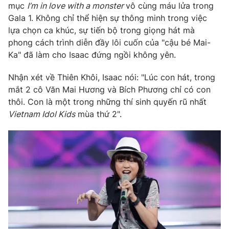
mục
I’m in love with a monster
vô cùng máu lửa trong
Gala 1. Không chỉ thể hiện sự thông minh trong việc
lựa chọn ca khúc, sự tiến bộ trong giọng hát mà
phong cách trình diễn đầy lôi cuốn của "cậu bé Mai-
THỜI BÁO VTV
Ka" đã làm cho Isaac đứng ngồi không yên.
Nhận xét về Thiên Khôi, Isaac nói: "Lúc con hát, trong
mắt 2 cô Văn Mai Hương và Bích Phương chỉ có con
Theo dõi báo trên
thôi. Con là một trong những thí sinh quyến rũ nhất
Vietnam Idol Kids
mùa thứ 2".
Cơ quan chủ quản:
Đài Truyền hình Việt Nam
Cơ quan báo chí:
Thời báo VTV
Giấy phép hoạt động báo in và báo điện tử số 483/GP-BTTTT
cấp ngày 29/12/2023
Tổng Biên tập:
Vũ Thanh Thủy
Phó Tổng Biên tập:
Nguyễn Thị Mỹ Hạnh, Phạm Quốc Thắng,
Nguyễn Trọng Ninh
Tổng đài VTV:
024.38 355 931 - 024.38 355 932