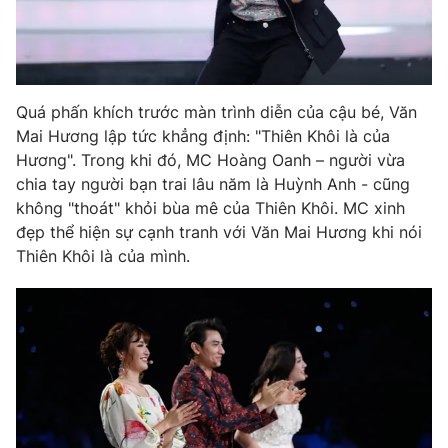
Ðiện thoại Thời báo VTV:
024.66 897 897
Email:
toasoan@vtv.vn
Liên hệ quảng cáo:
024-7300.7108
Quá phấn khích trước màn trình diễn của cậu bé, Văn
Mai Hương lập tức khẳng định: "Thiên Khôi là của
Hương". Trong khi đó, MC Hoàng Oanh – người vừa
chia tay người bạn trai lâu năm là Huỳnh Anh - cũng
không "thoát" khỏi bùa mê của Thiên Khôi. MC xinh
đẹp thể hiện sự cạnh tranh với Văn Mai Hương khi nói
Thiên Khôi là của mình.
® Cấm sao chép dưới mọi hình thức nếu không có sự chấp
thuận bằng văn bản. Ghi rõ nguồn VTV.vn khi phát hành lại
thông tin từ website này.