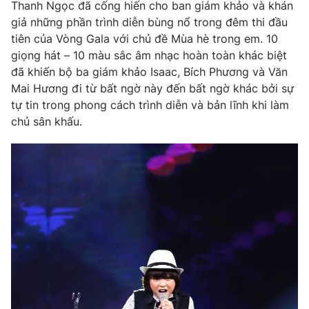
Phim VTV
Thanh Ngọc đã cống hiến cho ban giám khảo và khán
Giải trí
giả những phần trình diễn bùng nổ trong đêm thi đầu
Hậu trường
tiên của Vòng Gala với chủ đề Mùa hè trong em. 10
Điện ảnh
Đời sống
giọng hát – 10 màu sắc âm nhạc hoàn toàn khác biệt
Nhân vật
Âm nhạc
đã khiến bộ ba giám khảo Isaac, Bích Phương và Văn
Du lịch
Khán giả
Mai Hương đi từ bất ngờ này đến bất ngờ khác bởi sự
Giáo dục
Sao
tự tin trong phong cách trình diễn và bản lĩnh khi làm
Làm đẹp
Giải sao mai
chủ sân khấu.
Tuyển sinh
Công nghệ
Chất lượng cuộc sống
Học trực tuyến
Hitech Công nghệ tương lai
Giao lưu trực tuyến
Sản phẩm
Lịch phát sóng
Thị trường
Tư vấn
Chuyên mục khác
Emagazine
Podcast