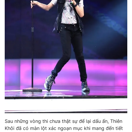
Photo
Infographic
Video
Shorts video
VTV Money
VTV Thể thao
VTV Sức khoẻ
Bất động sản
Thị trường 24h
Tấm lòng Việt
VTV4
Vươn mình bằng AI
VTV9
VTV8
Sau những vòng thi chưa thật sự để lại dấu ấn, Thiên
Khôi đã có màn lột xác ngoạn mục khi mang đến tiết
Liên hệ tòa soạn
English