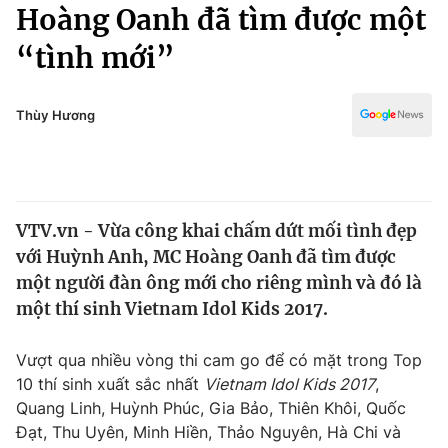
Chính trị
Hoàng Oanh đã tìm được một
Truyền hình
“tình mới”
Văn hóa - Giải trí
Xã hội
Y tế
Đời sống
Thùy Hương
Pháp luật
Công nghệ
Giáo dục
Y tế
VTV.vn - Vừa công khai chấm dứt mối tình đẹp
Thế giới
với Huỳnh Anh, MC Hoàng Oanh đã tìm được
Tin tức
một người đàn ông mới cho riêng mình và đó là
Kinh tế
một thí sinh Vietnam Idol Kids 2017.
Thế giới đó đây
Tài chính
Dữ liệu và đời sống
Câu chuyện quốc tế
Vượt qua nhiều vòng thi cam go để có mặt trong Top
Thị trường
10 thí sinh xuất sắc nhất
Vietnam Idol Kids 2017
,
Quang Linh, Huỳnh Phúc, Gia Bảo, Thiên Khôi, Quốc
Truyền hình
Góc doanh nghiệp
Đạt, Thu Uyên, Minh Hiền, Thảo Nguyên, Hà Chi và