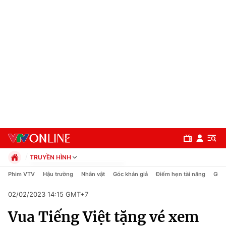
TRUYỀN HÌNH
Chính trị
Phim VTV
Hậu trường
Nhân vật
Góc khán giả
Điểm hẹn tài năng
Giải
Xã hội
02/02/2023 14:15 GMT+7
Pháp luật
Chuyên mục
Kinh tế
Vua Tiếng Việt tặng vé xem
Thể thao