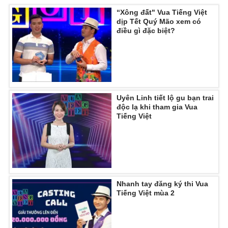
“Xông đất" Vua Tiếng Việt
dịp Tết Quý Mão xem có
điều gì đặc biệt?
THỜI BÁO VTV
Theo dõi báo trên
Uyên Linh tiết lộ gu bạn trai
độc lạ khi tham gia Vua
Tiếng Việt
Cơ quan chủ quản:
Đài Truyền hình Việt Nam
Cơ quan báo chí:
Thời báo VTV
Giấy phép hoạt động báo in và báo điện tử số 483/GP-BTTTT
cấp ngày 29/12/2023
Tổng Biên tập:
Vũ Thanh Thủy
Nhanh tay đăng ký thi Vua
Tiếng Việt mùa 2
Phó Tổng Biên tập:
Nguyễn Thị Mỹ Hạnh, Phạm Quốc Thắng,
Nguyễn Trọng Ninh
Tổng đài VTV:
024.38 355 931 - 024.38 355 932