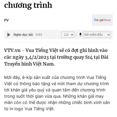
Chính trị
chương trình
Truyền hình
Văn hóa - Giải trí
Xã hội
Y tế
PV
Đời sống
Pháp luật
Công nghệ
Nghe đọc bài
0:53
Giáo dục
Y tế
VTV.vn - Vua Tiếng Việt sẽ có đợt ghi hình vào
các ngày 3,4/2/2023 tại trường quay S14 tại Đài
Thế giới
Truyền hình Việt Nam.
Tin tức
Kinh tế
Mới đây, ê-kíp sản xuất của chương trình Vua Tiếng
Thế giới đó đây
Việt có thông báo tặng vé mời tham dự chương trình
Tài chính
tới khán giả yêu quý và quan tâm đến chương trình
Dữ liệu và đời sống
Câu chuyện quốc tế
trong suốt thời gian vừa qua. Những khán giả may
Thị trường
mắn còn có thể được nhận những chiếc bình xinh xắn
Truyền hình
từ in logo Vua Tiếng Việt.
Góc doanh nghiệp