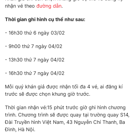
nhận vé theo
đường dẫn
.
Photo
Infographic
Thời gian ghi hình cụ thể như sau:
Video
Shorts video
- 16h30 thứ 6 ngày 03/02
VTV Money
VTV Thể thao
- 9h00 thứ 7 ngày 04/02
- 13h30 thứ 7 ngày 04/02
VTV Sức khoẻ
Bất động sản
- 16h30 thứ 7 ngày 04/02
Thị trường 24h
Tấm lòng Việt
Mỗi quý khán giả được nhận tối đa 4 vé, ai đăng kí
trước sẽ được chọn khung giờ trước.
VTV4
Vươn mình bằng AI
Thời gian nhận vé:15 phút trước giờ ghi hình chương
trình. Chương trình sẽ được quay tại trường quay S14,
VTV9
VTV8
Đài Truyền hình Việt Nam, 43 Nguyễn Chí Thanh, Ba
Đình, Hà Nội.
Liên hệ tòa soạn
English