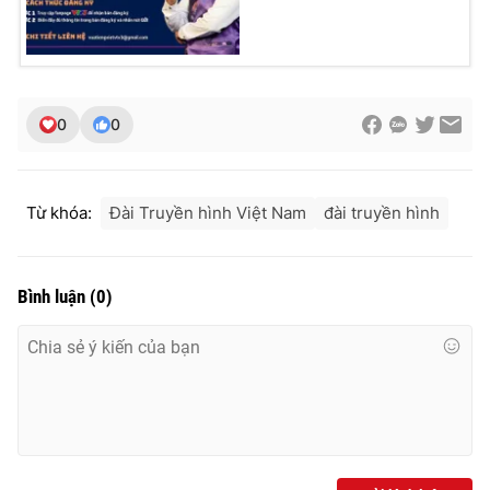
Ðiện thoại Thời báo VTV:
024.66 897 897
Email:
toasoan@vtv.vn
Liên hệ quảng cáo:
024-7300.7108
0
0
Từ khóa:
Đài Truyền hình Việt Nam
đài truyền hình
Bình luận
(
0
)
® Cấm sao chép dưới mọi hình thức nếu không có sự chấp
thuận bằng văn bản. Ghi rõ nguồn VTV.vn khi phát hành lại
thông tin từ website này.