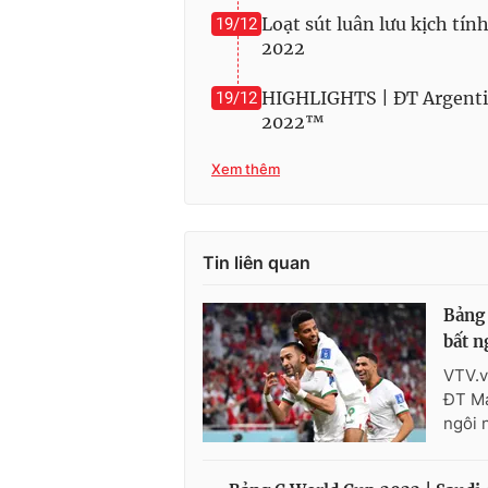
Loạt sút luân lưu kịch t
19/12
2022
HIGHLIGHTS | ĐT Argentin
19/12
2022™
Xem thêm
Tin liên quan
Bảng 
bất n
VTV.v
ĐT Ma
ngôi 