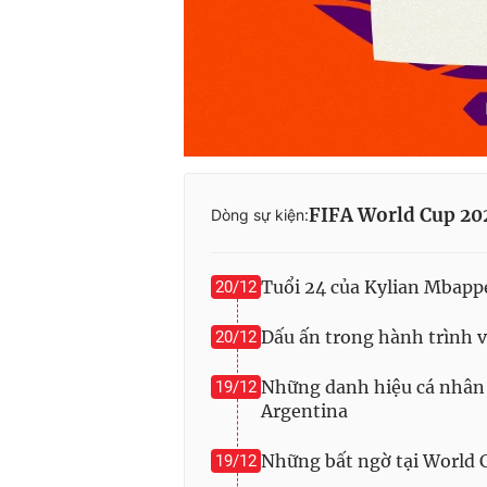
FIFA World Cup 2
Dòng sự kiện:
Tuổi 24 của Kylian Mbapp
20/12
Dấu ấn trong hành trình 
20/12
Những danh hiệu cá nhân 
19/12
Argentina
Những bất ngờ tại World 
19/12