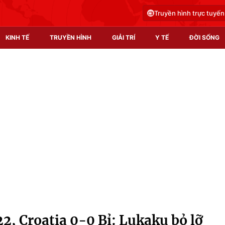
Truyền hình trực tuyến
KINH TẾ
TRUYỀN HÌNH
GIẢI TRÍ
Y TẾ
ĐỜI SỐNG
Pháp luật
Y tế
Truyền hình
Multimedia
Phim VTV
Video
Hậu trường
Shorts video
Nhân vật
Podcast
Khán giả
EMagazine
Giải sao mai
Photo
2, Croatia 0-0 Bỉ: Lukaku bỏ lỡ
Infographic