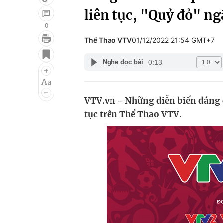
liên tục, "Quỷ đỏ" ng
0
Thể Thao VTV
01/12/2022 21:54 GMT+7
Giải trí
Đời sống
0:13
Nghe đọc bài
Điện ảnh
Du lịch
Âm nhạc
Làm đẹp
VTV.vn - Những diễn biến đáng ch
Sao
Chất lượng cuộc sốn
tục trên Thể Thao VTV.