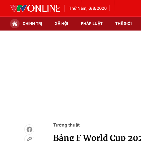
Thứ Năm, 6/8/2026
CHÍNH TRỊ
XÃ HỘI
PHÁP LUẬT
THẾ GIỚI
Chính trị
Xã hội
Thế giới
Kinh tế
Tin tức
Tài chính
Thế giới đó đây
Thị trường
Câu chuyện quốc tế
Góc doanh nghiệp
Dữ liệu và đời sống
Tường thuật
Bảng F World Cup 202