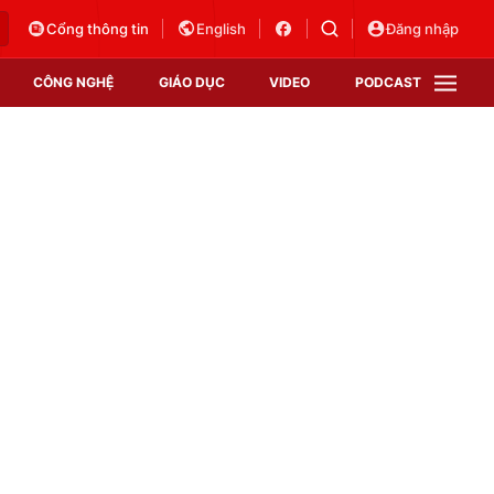
Cổng thông tin
English
Đăng nhập
CÔNG NGHỆ
GIÁO DỤC
VIDEO
PODCAST
VTV Money
VTV Thể thao
VTV Sức khoẻ
Bất động sản
Thị trường 24h
Tấm lòng Việt
Vươn mình bằng AI
VTV4
VTV8
VTV9
Lịch phát sóng
Giao lưu trực tuyến
Sự kiện