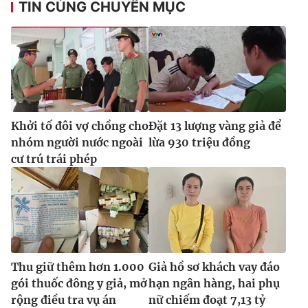
TIN CÙNG CHUYÊN MỤC
Khởi tố đôi vợ chồng cho
Đặt 13 lượng vàng giả để
nhóm người nước ngoài
lừa 930 triệu đồng
cư trú trái phép
Thu giữ thêm hơn 1.000
Giả hồ sơ khách vay đáo
gói thuốc đông y giả, mở
hạn ngân hàng, hai phụ
rộng điều tra vụ án
nữ chiếm đoạt 7,13 tỷ