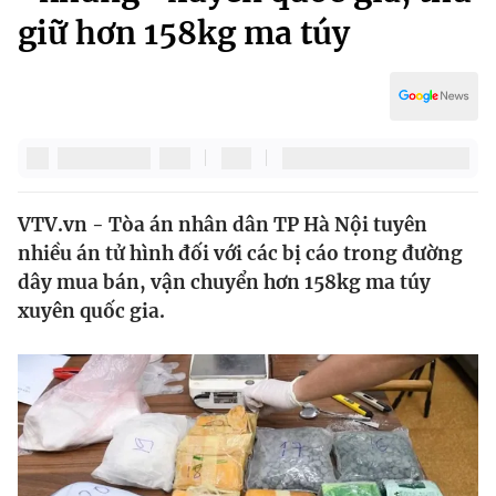
Chính trị
giữ hơn 158kg ma túy
Truyền hình
Văn hóa - Giải trí
Xã hội
Y tế
Đời sống
Pháp luật
Công nghệ
Giáo dục
Y tế
VTV.vn - Tòa án nhân dân TP Hà Nội tuyên
nhiều án tử hình đối với các bị cáo trong đường
Thế giới
dây mua bán, vận chuyển hơn 158kg ma túy
Tin tức
xuyên quốc gia.
Kinh tế
Thế giới đó đây
Tài chính
Dữ liệu và đời sống
Câu chuyện quốc tế
Thị trường
Truyền hình
Góc doanh nghiệp