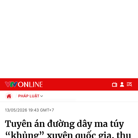
PHÁP LUẬT
Chính trị
13/05/2026 19:43 GMT+7
Xã hội
Tuyên án đường dây ma túy
Pháp luật
Chuyên mục
Kinh tế
“khủng” xuyên quốc gia, thu
Thể thao