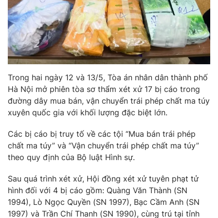
Phim VTV
Giải trí
Hậu trường
Điện ảnh
Đời sống
Nhân vật
Âm nhạc
Du lịch
Khán giả
Giáo dục
Sao
Trong hai ngày 12 và 13/5, Tòa án nhân dân thành phố
Làm đẹp
Giải sao mai
Tuyển sinh
Hà Nội mở phiên tòa sơ thẩm xét xử 17 bị cáo trong
Công nghệ
Chất lượng cuộc sống
đường dây mua bán, vận chuyển trái phép chất ma túy
Học trực tuyến
xuyên quốc gia với khối lượng đặc biệt lớn.
Hitech Công nghệ tương lai
Giao lưu trực tuyến
Các bị cáo bị truy tố về các tội “Mua bán trái phép
Sản phẩm
chất ma túy” và “Vận chuyển trái phép chất ma túy”
Lịch phát sóng
Thị trường
theo quy định của Bộ luật Hình sự.
Tư vấn
Sau quá trình xét xử, Hội đồng xét xử tuyên phạt tử
Chuyên mục khác
hình đối với 4 bị cáo gồm: Quàng Văn Thành (SN
1994), Lò Ngọc Quyền (SN 1997), Bạc Cầm Anh (SN
Emagazine
Podcast
1997) và Trần Chí Thanh (SN 1990), cùng trú tại tỉnh