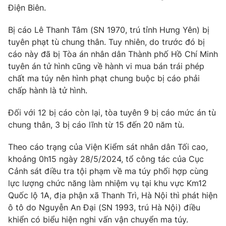
Điện Biên.
Photo
Infographic
Bị cáo Lê Thanh Tâm (SN 1970, trú tỉnh Hưng Yên) bị
tuyên phạt tù chung thân. Tuy nhiên, do trước đó bị
Video
Shorts video
cáo này đã bị Tòa án nhân dân Thành phố Hồ Chí Minh
tuyên án tử hình cũng về hành vi mua bán trái phép
VTV Money
VTV Thể thao
chất ma túy nên hình phạt chung buộc bị cáo phải
chấp hành là tử hình.
VTV Sức khoẻ
Bất động sản
Đối với 12 bị cáo còn lại, tòa tuyên 9 bị cáo mức án tù
chung thân, 3 bị cáo lĩnh từ 15 đến 20 năm tù.
Thị trường 24h
Tấm lòng Việt
Theo cáo trạng của Viện Kiểm sát nhân dân Tối cao,
khoảng 0h15 ngày 28/5/2024, tổ công tác của Cục
VTV4
Vươn mình bằng AI
Cảnh sát điều tra tội phạm về ma túy phối hợp cùng
lực lượng chức năng làm nhiệm vụ tại khu vực Km12
VTV9
VTV8
Quốc lộ 1A, địa phận xã Thanh Trì, Hà Nội thì phát hiện
ô tô do Nguyễn An Đại (SN 1993, trú Hà Nội) điều
khiển có biểu hiện nghi vấn vận chuyển ma túy.
Liên hệ tòa soạn
English