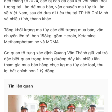
đến tháng 9/2024, các bị cáo đã câu kết với nhiều đối
Ðiện thoại Thời báo VTV:
024.66 897 897
tượng tại Lào để mua bán, vận chuyển ma túy từ Lào
Email:
toasoan@vtv.vn
về Việt Nam, sau đó đưa đi tiêu thụ tại TP Hồ Chí Minh
Liên hệ quảng cáo:
024-7300.7108
và nhiều tỉnh, thành khác.
Tổng khối lượng ma túy các đối tượng mua bán, vận
chuyển lên tới hơn 158kg, gồm Heroin, Ketamine,
Methamphetamine và MDMA.
Cơ quan tố tụng xác định Quàng Văn Thành giữ vai trò
đặc biệt quan trọng trong đường dây khi nhiều lần
tham gia mua bán hàng chục kg ma túy các loại, thu
lợi bất chính hơn 1 tỷ đồng.
Tin liên quan
® Cấm sao chép dưới mọi hình thức nếu không có sự chấp
thuận bằng văn bản. Ghi rõ nguồn VTV.vn khi phát hành lại
thông tin từ website này.