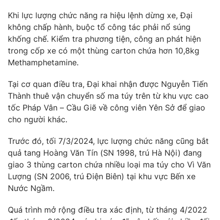
Khi lực lượng chức năng ra hiệu lệnh dừng xe, Đại
không chấp hành, buộc tổ công tác phải nổ súng
khống chế. Kiểm tra phương tiện, công an phát hiện
THỜI BÁO VTV
trong cốp xe có một thùng carton chứa hơn 10,8kg
Methamphetamine.
Tại cơ quan điều tra, Đại khai nhận được Nguyễn Tiến
Theo dõi báo trên
Thành thuê vận chuyển số ma túy trên từ khu vực cao
tốc Pháp Vân – Cầu Giẽ về công viên Yên Sở để giao
cho người khác.
Cơ quan chủ quản:
Đài Truyền hình Việt Nam
Cơ quan báo chí:
Thời báo VTV
Trước đó, tối 7/3/2024, lực lượng chức năng cũng bắt
Giấy phép hoạt động báo in và báo điện tử số 483/GP-BTTTT
quả tang Hoàng Văn Tín (SN 1998, trú Hà Nội) đang
cấp ngày 29/12/2023
giao 3 thùng carton chứa nhiều loại ma túy cho Vì Văn
Tổng Biên tập:
Vũ Thanh Thủy
Lượng (SN 2006, trú Điện Biên) tại khu vực Bến xe
Nước Ngầm.
Phó Tổng Biên tập:
Nguyễn Thị Mỹ Hạnh, Phạm Quốc Thắng,
Nguyễn Trọng Ninh
Quá trình mở rộng điều tra xác định, từ tháng 4/2022
Tổng đài VTV:
024.38 355 931 - 024.38 355 932