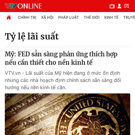
CHÍNH TRỊ
XÃ HỘI
PHÁP LUẬT
THẾ GIỚI
KINH TẾ
TRUYỀ
Tỷ lệ lãi suất
Chuyên mục
Mỹ: FED sẵn sàng phản ứng thích hợp
Chính trị
nếu cần thiết cho nền kinh tế
VTV.vn - Lãi suất của Mỹ hiện đang ở mức ổn định
Xã hội
nhưng các nhà hoạch định chính sách sẵn sàng đổi
hướng nếu nền kinh tế cần.
Pháp luật
Y tế
Thế giới