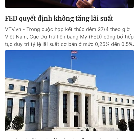
Cơ quan báo chí:
Thời báo VTV
Giấy phép hoạt động báo in và báo điện tử số 483/GP-BTTTT
FED quyết định không tăng lãi suất
cấp ngày 29/12/2023
VTV.vn - Trong cuộc họp kết thúc đêm 27/4 theo giờ
Tổng Biên tập:
Vũ Thanh Thủy
Việt Nam, Cục Dự trữ liên bang Mỹ (FED) công bố tiếp
Phó Tổng Biên tập:
Nguyễn Thị Mỹ Hạnh, Phạm Quốc Thắng,
tục duy trì tỷ lệ lãi suất cơ bản ở mức 0,25% đến 0,5%.
Nguyễn Trọng Ninh
Tổng đài VTV:
024.38 355 931 - 024.38 355 932
Ðiện thoại Thời báo VTV:
024.66 897 897
Email:
toasoan@vtv.vn
Liên hệ quảng cáo:
024-7300.7108