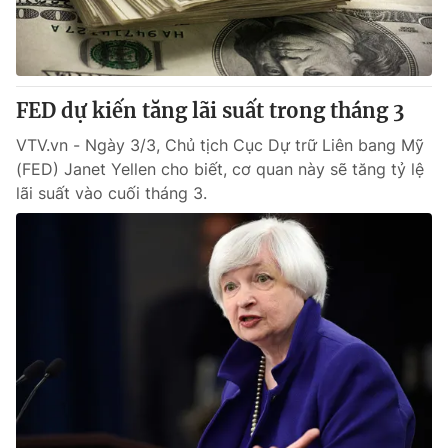
Thị trường 24h
Tấm lòng Việt
VTV4
Vươn mình bằng AI
FED dự kiến tăng lãi suất trong tháng 3
VTV9
VTV8
VTV.vn - Ngày 3/3, Chủ tịch Cục Dự trữ Liên bang Mỹ
(FED) Janet Yellen cho biết, cơ quan này sẽ tăng tỷ lệ
Liên hệ tòa soạn
English
lãi suất vào cuối tháng 3.
THỜI BÁO VTV
Theo dõi báo trên
Cơ quan chủ quản:
Đài Truyền hình Việt Nam