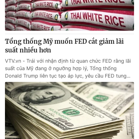
Giao lưu trực tuyến
Sản phẩm
Lịch phát sóng
Thị trường
Tư vấn
Tổng thống Mỹ muốn FED cắt giảm lãi
Chuyên mục khác
suất nhiều hơn
Emagazine
Podcast
VTV.vn - Trái với nhận định từ quan chức FED rằng lãi
suất của Mỹ đang ở ngưỡng hợp lý, Tổng thống
Photo
Infographic
Donald Trump liên tục tạo áp lực, yêu cầu FED tung...
Video
Shorts video
VTV Money
VTV Thể thao
VTV Sức khoẻ
Bất động sản