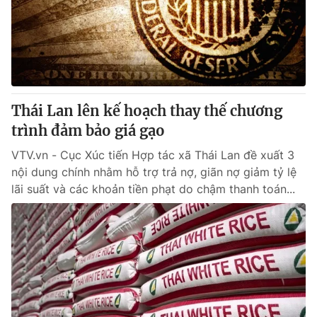
Tin tức
Kinh tế
Thế giới đó đây
Tài chính
Dữ liệu và đời sống
Câu chuyện quốc tế
Thị trường
Thái Lan lên kế hoạch thay thế chương
Truyền hình
Góc doanh nghiệp
trình đảm bảo giá gạo
Phim VTV
Giải trí
VTV.vn - Cục Xúc tiến Hợp tác xã Thái Lan đề xuất 3
Hậu trường
nội dung chính nhằm hỗ trợ trả nợ, giãn nợ giảm tỷ lệ
Điện ảnh
lãi suất và các khoản tiền phạt do chậm thanh toán...
Đời sống
Nhân vật
Âm nhạc
Du lịch
Khán giả
Giáo dục
Sao
Làm đẹp
Giải sao mai
Tuyển sinh
Công nghệ
Chất lượng cuộc sống
Học trực tuyến
Hitech Công nghệ tương lai