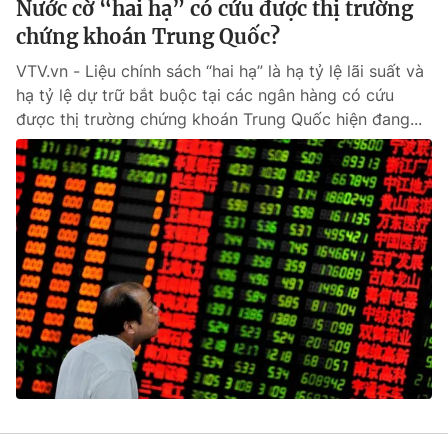
Nước cờ “hai hạ” có cứu được thị trường
chứng khoán Trung Quốc?
VTV.vn - Liệu chính sách “hai hạ” là hạ tỷ lệ lãi suất và
hạ tỷ lệ dự trữ bắt buộc tại các ngân hàng có cứu
® Cấm sao chép dưới mọi hình thức nếu không có sự chấp
thuận bằng văn bản. Ghi rõ nguồn VTV.vn khi phát hành lại
được thị trường chứng khoán Trung Quốc hiện đang...
thông tin từ website này.