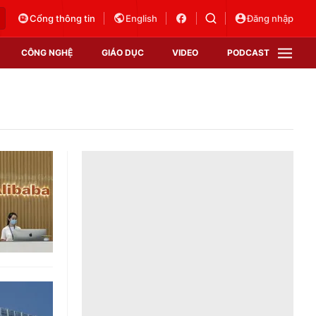
Cổng thông tin
English
Đăng nhập
CÔNG NGHỆ
GIÁO DỤC
VIDEO
PODCAST
VTV Money
VTV Thể thao
VTV Sức khoẻ
Bất động sản
Thị trường 24h
Tấm lòng Việt
Vươn mình bằng AI
VTV4
VTV8
VTV9
Lịch phát sóng
Giao lưu trực tuyến
Sự kiện