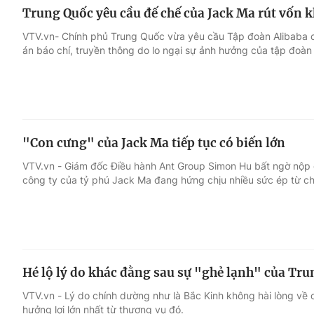
Trung Quốc yêu cầu đế chế của Jack Ma rút vốn k
VTV.vn- Chính phủ Trung Quốc vừa yêu cầu Tập đoàn Alibaba c
án báo chí, truyền thông do lo ngại sự ảnh hưởng của tập đoà
"Con cưng" của Jack Ma tiếp tục có biến lớn
VTV.vn - Giám đốc Điều hành Ant Group Simon Hu bất ngờ nộp 
công ty của tỷ phú Jack Ma đang hứng chịu nhiều sức ép từ c
Hé lộ lý do khác đằng sau sự "ghẻ lạnh" của Tru
VTV.vn - Lý do chính dường như là Bắc Kinh không hài lòng về
hưởng lợi lớn nhất từ thương vụ đó.