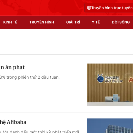
Truyền hình trực tuyến
KINH TẾ
TRUYỀN HÌNH
GIẢI TRÍ
Y TẾ
ĐỜI SỐNG
Pháp luật
Y tế
Truyền hình
Multimedia
ận án phạt
Phim VTV
Video
3% trong phiên thứ 2 đầu tuần.
Hậu trường
Shorts video
Nhân vật
Podcast
Khán giả
EMagazine
Giải sao mai
Photo
ghệ Alibaba
Infographic
k Ma đánh dấu một thời kỳ phát triển mới