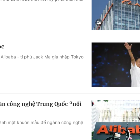
Góc ảnh
Giáo dục
Công nghệ
Tuyển sinh
Hitech Công ng
ọc
Học trực tuyến
Sản phẩm
p Alibaba - tỉ phú Jack Ma gia nhập Tokyo
g
Thị trường
Tư vấn
oàn công nghệ Trung Quốc “nối
ở thành một khuôn mẫu để ngành công nghệ