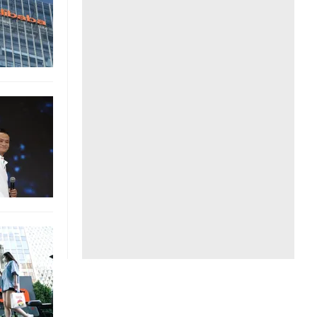
Liên hệ toà soạn
hệ tương lai