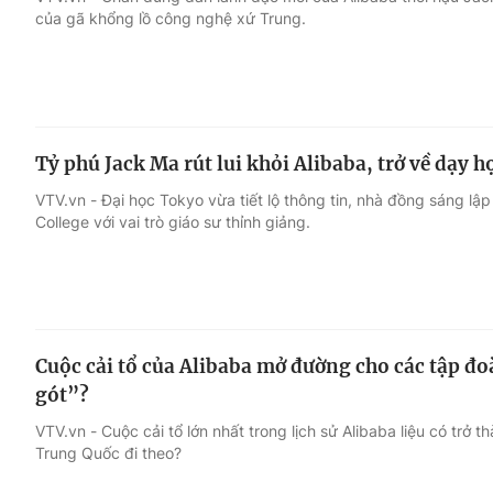
của gã khổng lồ công nghệ xứ Trung.
Giải trí
Đời sống
Điện ảnh
Du lịch
Tỷ phú Jack Ma rút lui khỏi Alibaba, trở về dạy h
Âm nhạc
Làm đẹp
VTV.vn - Đại học Tokyo vừa tiết lộ thông tin, nhà đồng sáng lậ
College với vai trò giáo sư thỉnh giảng.
Sao
Chất lượng cuộc sốn
Cuộc cải tổ của Alibaba mở đường cho các tập đ
gót”?
VTV.vn - Cuộc cải tổ lớn nhất trong lịch sử Alibaba liệu có tr
Trung Quốc đi theo?