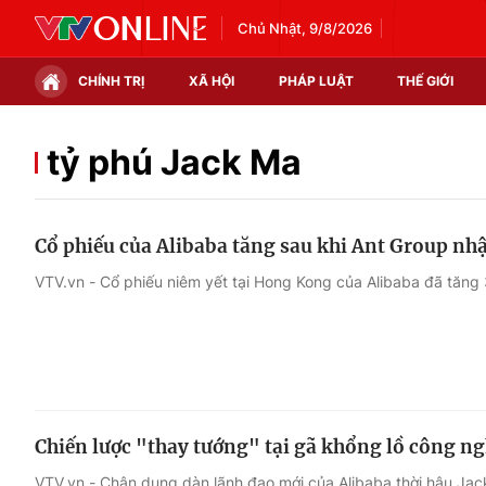
Chủ Nhật, 9/8/2026
CHÍNH TRỊ
XÃ HỘI
PHÁP LUẬT
THẾ GIỚI
Chính trị
Xã hội
tỷ phú Jack Ma
Thế giới
Kinh tế
Cổ phiếu của Alibaba tăng sau khi Ant Group nh
Tin tức
Tài chính
VTV.vn - Cổ phiếu niêm yết tại Hong Kong của Alibaba đã tăng 
Thế giới đó đây
Thị trường
Câu chuyện quốc tế
Góc doanh nghiệp
Dữ liệu và đời sống
Chiến lược "thay tướng" tại gã khổng lồ công n
VTV.vn - Chân dung dàn lãnh đạo mới của Alibaba thời hậu Jac