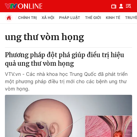
CHÍNH TRỊ
XÃ HỘI
PHÁP LUẬT
THẾ GIỚI
KINH TẾ
TRUYỀ
ung thư vòm họng
Chuyên mục
Phương pháp đột phá giúp điều trị hiệu
Chính trị
quả ung thư vòm họng
VTV.vn - Các nhà khoa học Trung Quốc đã phát triển
Xã hội
một phương pháp điều trị mới cho các bệnh ung thư
vòm họng.
Pháp luật
Y tế
Thế giới