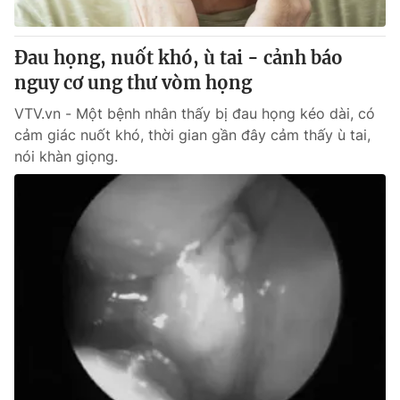
® Cấm sao chép dưới mọi hình thức nếu không có sự chấp
Đau họng, nuốt khó, ù tai - cảnh báo
thuận bằng văn bản. Ghi rõ nguồn VTV.vn khi phát hành lại
nguy cơ ung thư vòm họng
thông tin từ website này.
VTV.vn - Một bệnh nhân thấy bị đau họng kéo dài, có
cảm giác nuốt khó, thời gian gần đây cảm thấy ù tai,
nói khàn giọng.