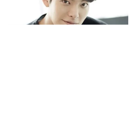
Tin mới
Video
Live
Emagazine
Trang chủ
Dấu hiệu dễ bỏ qua của ung thư vòm họng
VTV.vn - Ung thư vòm họng là loại bệnh ung thư nguy
hiểm thường gặp ở một số nước khu vực Đông Nam Á,
trong đó có Việt Nam.