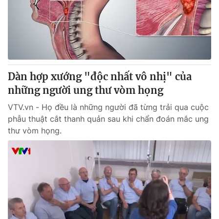
Tin tức
Kinh tế
Thế giới đó đây
Tài chính
Dữ liệu và đời sống
Câu chuyện quốc tế
Thị trường
Dàn hợp xướng "độc nhất vô nhị" của
Truyền hình
Góc doanh nghiệp
những người ung thư vòm họng
Phim VTV
Giải trí
VTV.vn - Họ đều là những người đã từng trải qua cuộc
Hậu trường
phẫu thuật cắt thanh quản sau khi chẩn đoán mắc ung
Điện ảnh
thư vòm họng.
Đời sống
Nhân vật
Âm nhạc
Du lịch
Khán giả
Giáo dục
Sao
Làm đẹp
Giải sao mai
Tuyển sinh
Công nghệ
Chất lượng cuộc sống
Học trực tuyến
Hitech Công nghệ tương lai