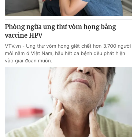
Giấy phép hoạt động báo in và báo điện tử số 483/GP-BTTTT
cấp ngày 29/12/2023
Tổng Biên tập:
Vũ Thanh Thủy
Phòng ngừa ung thư vòm họng bằng
Phó Tổng Biên tập:
Nguyễn Thị Mỹ Hạnh, Phạm Quốc Thắng,
vaccine HPV
Nguyễn Trọng Ninh
Tổng đài VTV:
024.38 355 931 - 024.38 355 932
VTV.vn - Ung thư vòm họng giết chết hơn 3.700 người
Ðiện thoại Thời báo VTV:
024.66 897 897
mỗi năm ở Việt Nam, hầu hết ca bệnh đều phát hiện
Email:
toasoan@vtv.vn
vào giai đoạn muộn.
Liên hệ quảng cáo:
024-7300.7108