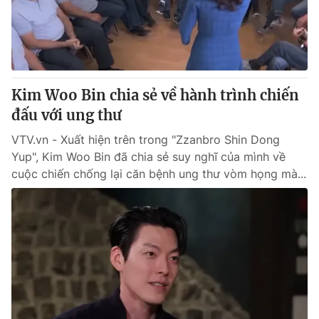
Giao lưu trực tuyến
Sản phẩm
Lịch phát sóng
Thị trường
Tư vấn
Kim Woo Bin chia sẻ về hành trình chiến
Chuyên mục khác
đấu với ung thư
Emagazine
Podcast
VTV.vn - Xuất hiện trên trong "Zzanbro Shin Dong
Yup", Kim Woo Bin đã chia sẻ suy nghĩ của mình về
Photo
Infographic
cuộc chiến chống lại căn bệnh ung thư vòm họng mà...
Video
Shorts video
VTV Money
VTV Thể thao
VTV Sức khoẻ
Bất động sản