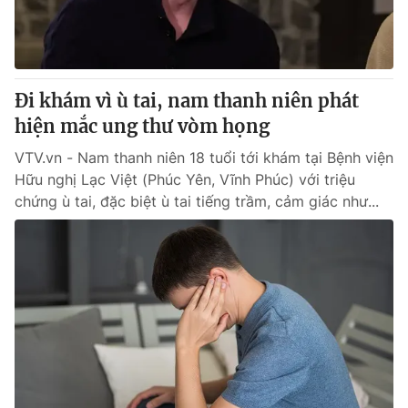
Thị trường 24h
Tấm lòng Việt
VTV4
Vươn mình bằng AI
Đi khám vì ù tai, nam thanh niên phát
VTV9
VTV8
hiện mắc ung thư vòm họng
VTV.vn - Nam thanh niên 18 tuổi tới khám tại Bệnh viện
Liên hệ tòa soạn
English
Hữu nghị Lạc Việt (Phúc Yên, Vĩnh Phúc) với triệu
chứng ù tai, đặc biệt ù tai tiếng trầm, cảm giác như...
THỜI BÁO VTV
Theo dõi báo trên
Cơ quan chủ quản:
Đài Truyền hình Việt Nam
Cơ quan báo chí:
Thời báo VTV