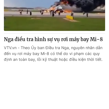
Giao lưu trực tuyến
Sản phẩm
Lịch phát sóng
Thị trường
Tư vấn
Chuyên mục khác
Nga điều tra hình sự vụ rơi máy bay Mi-8
Emagazine
Podcast
VTV.vn - Theo Ủy ban Điều tra Nga, nguyên nhân dẫn
đến vụ rơi máy bay Mi-8 có thể do vi phạm các quy
Photo
Infographic
định an toàn bay, lỗi kỹ thuật hoặc điều kiện thời tiết.
Video
Shorts video
VTV Money
VTV Thể thao
VTV Sức khoẻ
Bất động sản