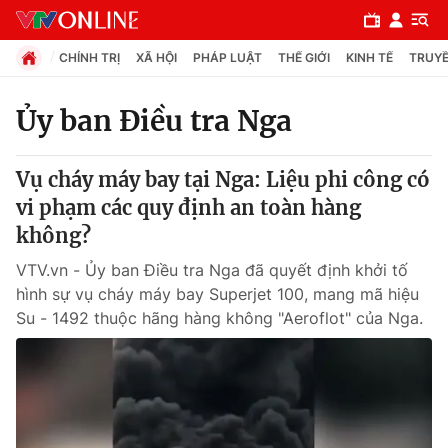
CHÍNH TRỊ
XÃ HỘI
PHÁP LUẬT
THẾ GIỚI
KINH TẾ
TRUYỀ
Ủy ban Điều tra Nga
Chuyên mục
Vụ cháy máy bay tại Nga: Liệu phi công có
Chính trị
vi phạm các quy định an toàn hàng
không?
Xã hội
VTV.vn - Ủy ban Điều tra Nga đã quyết định khởi tố
hình sự vụ cháy máy bay Superjet 100, mang mã hiệu
Pháp luật
Su - 1492 thuộc hãng hàng không "Aeroflot" của Nga.
Y tế
Thế giới