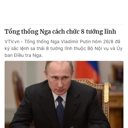
Thị trường 24h
Tấm lòng Việt
VTV4
Vươn mình bằng AI
Tổng thống Nga cách chức 8 tướng lĩnh
VTV9
VTV8
VTV.vn - Tổng thống Nga Vladimir Putin hôm 26/8 đã
ký sắc lệnh sa thải 8 tướng lĩnh thuộc Bộ Nội vụ và Ủy
Liên hệ tòa soạn
English
ban Điều tra Nga.
THỜI BÁO VTV
Theo dõi báo trên
Cơ quan chủ quản:
Đài Truyền hình Việt Nam