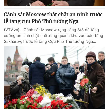
Cơ quan báo chí:
Thời báo VTV
Giấy phép hoạt động báo in và báo điện tử số 483/GP-BTTTT
Cảnh sát Moscow thắt chặt an ninh trước
cấp ngày 29/12/2023
lễ tang cựu Phó Thủ tướng Nga
Tổng Biên tập:
Vũ Thanh Thủy
(VTV.vn) - Cảnh sát Moscow rạng sáng 3/3 đã tăng
Phó Tổng Biên tập:
Nguyễn Thị Mỹ Hạnh, Phạm Quốc Thắng,
cường an ninh chặt chẽ xung quanh khu vực bảo tàng
Nguyễn Trọng Ninh
Sakharov, trước lễ tang Cựu Phó Thủ tướng Nga...
Tổng đài VTV:
024.38 355 931 - 024.38 355 932
Ðiện thoại Thời báo VTV:
024.66 897 897
Email:
toasoan@vtv.vn
Liên hệ quảng cáo:
024-7300.7108