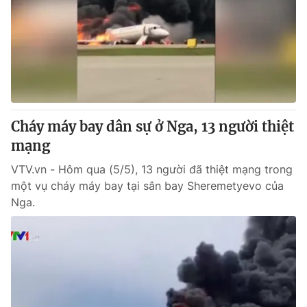
Tin tức
Kinh tế
Thế giới đó đây
Tài chính
Dữ liệu và đời sống
Câu chuyện quốc tế
Thị trường
Truyền hình
Góc doanh nghiệp
Cháy máy bay dân sự ở Nga, 13 người thiệt
Phim VTV
mạng
Giải trí
Hậu trường
VTV.vn - Hôm qua (5/5), 13 người đã thiệt mạng trong
Điện ảnh
một vụ cháy máy bay tại sân bay Sheremetyevo của
Đời sống
Nhân vật
Nga.
Âm nhạc
Du lịch
Khán giả
Giáo dục
Sao
Làm đẹp
Giải sao mai
Tuyển sinh
Công nghệ
Chất lượng cuộc sống
Học trực tuyến
Hitech Công nghệ tương lai