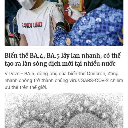
Tin tức
Kinh tế
Thế giới đó đây
Tài chính
Dữ liệu và đời sống
Câu chuyện quốc tế
Thị trường
Truyền hình
Góc doanh nghiệp
Biến thể BA.4, BA.5 lây lan nhanh, có thể
Phim VTV
Giải trí
tạo ra làn sóng dịch mới tại nhiều nước
Hậu trường
Điện ảnh
VTV.vn - BA.5, dòng phụ của biến thể Omicron, đang
Đời sống
Nhân vật
nhanh chóng trở thành chủng virus SARS-COV-2 chiếm
Âm nhạc
ưu thế trên thế giới.
Du lịch
Khán giả
Giáo dục
Sao
Làm đẹp
Giải sao mai
Tuyển sinh
Công nghệ
Chất lượng cuộc sống
Học trực tuyến
Hitech Công nghệ tương lai