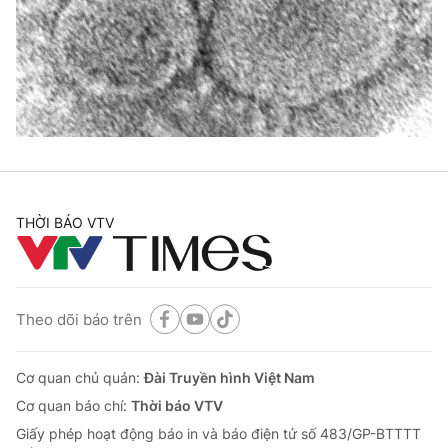
Giao lưu trực tuyến
Sản phẩm
Lịch phát sóng
Thị trường
Tư vấn
Chuyên mục khác
Emagazine
Podcast
THỜI BÁO VTV
Photo
Infographic
Video
Shorts video
Theo dõi báo trên
VTV Money
VTV Thể thao
Cơ quan chủ quản:
Đài Truyền hình Việt Nam
VTV Sức khoẻ
Bất động sản
Cơ quan báo chí:
Thời báo VTV
Giấy phép hoạt động báo in và báo điện tử số 483/GP-BTTTT