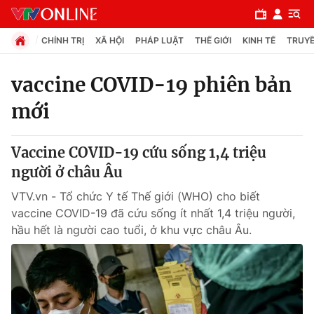
CHÍNH TRỊ
XÃ HỘI
PHÁP LUẬT
THẾ GIỚI
KINH TẾ
TRUYỀ
vaccine COVID-19 phiên bản
mới
Chuyên mục
Chính trị
Vaccine COVID-19 cứu sống 1,4 triệu
người ở châu Âu
Xã hội
VTV.vn - Tổ chức Y tế Thế giới (WHO) cho biết
vaccine COVID-19 đã cứu sống ít nhất 1,4 triệu người,
Pháp luật
hầu hết là người cao tuổi, ở khu vực châu Âu.
Y tế
Thế giới