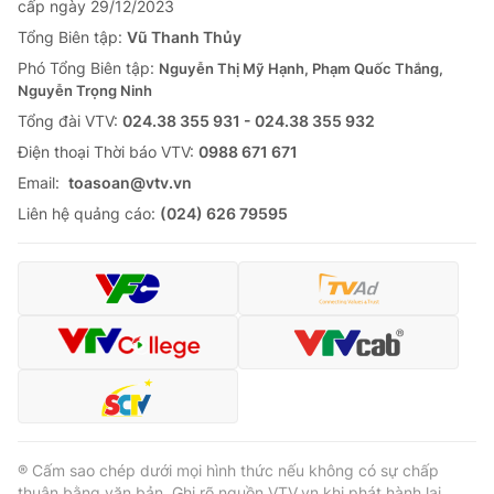
cấp ngày 29/12/2023
Thị trường 24h
Tấm lòng Việt
Tổng Biên tập:
Vũ Thanh Thủy
Phó Tổng Biên tập:
Nguyễn Thị Mỹ Hạnh, Phạm Quốc Thắng,
VTV4
Vươn mình bằng AI
Nguyễn Trọng Ninh
Tổng đài VTV:
024.38 355 931 - 024.38 355 932
VTV9
VTV8
Ðiện thoại Thời báo VTV:
0988 671 671
Email:
toasoan@vtv.vn
Liên hệ tòa soạn
English
Liên hệ quảng cáo:
(024) 626 79595
THỜI BÁO VTV
Theo dõi báo trên
® Cấm sao chép dưới mọi hình thức nếu không có sự chấp
Cơ quan chủ quản:
Đài Truyền hình Việt Nam
thuận bằng văn bản. Ghi rõ nguồn VTV.vn khi phát hành lại