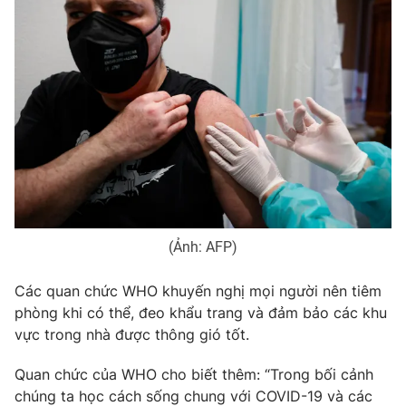
Photo
Infographic
Video
Shorts video
VTV Money
VTV Thể thao
VTV Sức khoẻ
Bất động sản
Thị trường 24h
Tấm lòng Việt
(Ảnh: AFP)
Các quan chức WHO khuyến nghị mọi người nên tiêm
VTV4
Vươn mình bằng AI
phòng khi có thể, đeo khẩu trang và đảm bảo các khu
vực trong nhà được thông gió tốt.
VTV9
VTV8
Quan chức của WHO cho biết thêm: “Trong bối cảnh
chúng ta học cách sống chung với COVID-19 và các
Liên hệ tòa soạn
English