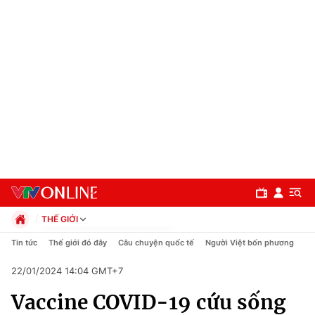
THẾ GIỚI
Chính trị
Tin tức
Thế giới đó đây
Câu chuyện quốc tế
Người Việt bốn phương
Xã hội
22/01/2024 14:04 GMT+7
Pháp luật
Chuyên mục
Kinh tế
Vaccine COVID-19 cứu sống
Thể thao