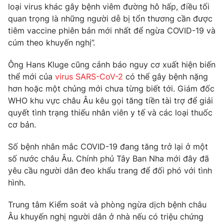
loại virus khác gây bệnh viêm đường hô hấp, điều tối
quan trọng là những người dễ bị tổn thương cần được
tiêm vaccine phiên bản mới nhất để ngừa COVID-19 và
cúm theo khuyến nghị”.
THỜI BÁO VTV
Ông Hans Kluge cũng cảnh báo nguy cơ xuất hiện biến
thể mới của
virus SARS-CoV-2
có thể gây bệnh nặng
hơn hoặc một chủng mới chưa từng biết tới. Giám đốc
Theo dõi báo trên
WHO khu vực châu Âu kêu gọi tăng tiền tài trợ để giải
quyết tình trạng thiếu nhân viên y tế và các loại thuốc
cơ bản.
Cơ quan chủ quản:
Đài Truyền hình Việt Nam
Cơ quan báo chí:
Thời báo VTV
Số bệnh nhân mắc COVID-19 đang tăng trở lại ở một
Giấy phép hoạt động báo in và báo điện tử số 483/GP-BTTTT
số nước châu Âu. Chính phủ Tây Ban Nha mới đây đã
cấp ngày 29/12/2023
yêu cầu người dân đeo khẩu trang để đối phó với tình
Tổng Biên tập:
Vũ Thanh Thủy
hình.
Phó Tổng Biên tập:
Nguyễn Thị Mỹ Hạnh, Phạm Quốc Thắng,
Nguyễn Trọng Ninh
Trung tâm Kiểm soát và phòng ngừa dịch bệnh châu
Tổng đài VTV:
024.38 355 931 - 024.38 355 932
Âu khuyến nghị người dân ở nhà nếu có triệu chứng