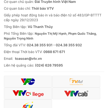
Cơ quan chủ quản:
Đài Truyền hình Việt Nam
Cơ quan báo chí:
Thời báo VTV
Giấy phép hoạt động báo in và báo điện tử số 483/GP-BTTTT
cấp ngày 29/12/2023
Tổng Biên tập:
Vũ Thanh Thủy
Phó Tổng Biên tập:
Nguyễn Thị Mỹ Hạnh, Phạm Quốc Thắng,
Nguyễn Trọng Ninh
Tổng đài VTV:
024.38 355 931 - 024.38 355 932
Ðiện thoại Thời báo VTV:
0988 671 671
Email:
toasoan@vtv.vn
Liên hệ quảng cáo:
(024) 626 79595