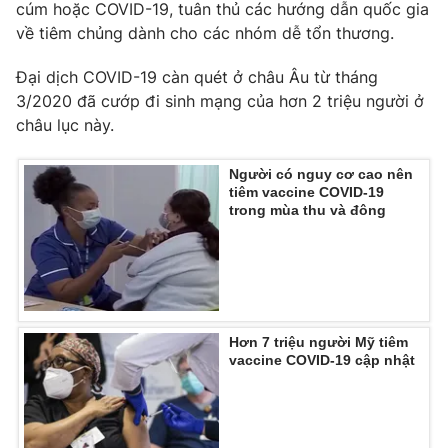
cúm hoặc COVID-19, tuân thủ các hướng dẫn quốc gia
Ðiện thoại Thời báo VTV:
024.66 897 897
về tiêm chủng dành cho các nhóm dễ tổn thương.
Email:
toasoan@vtv.vn
Liên hệ quảng cáo:
024-7300.7108
Đại dịch COVID-19 càn quét ở châu Âu từ tháng
3/2020 đã cướp đi sinh mạng của hơn 2 triệu người ở
châu lục này.
Người có nguy cơ cao nên
tiêm vaccine COVID-19
trong mùa thu và đông
Hơn 7 triệu người Mỹ tiêm
® Cấm sao chép dưới mọi hình thức nếu không có sự chấp
vaccine COVID-19 cập nhật
thuận bằng văn bản. Ghi rõ nguồn VTV.vn khi phát hành lại
thông tin từ website này.