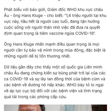
Phim VTV
Giải trí
Phát biểu với báo giới, Giám đốc WHO khu vực châu
Hậu trường
Âu - ông Hans Kluge - cho biết: “1,4 triệu người tại khu
Điện ảnh
Đời sống
Nhân vật
vực này, hầu hết là người cao tuổi, đang tận hưởng
Âm nhạc
cuộc sống với người thân nhờ việc đã đưa ra quyết
Du lịch
Khán giả
định quan trọng là tiêm vaccine ngừa COVID-19”.
Giáo dục
Sao
Làm đẹp
Giải sao mai
Ông Hans Kluge nhấn mạnh điều quan trọng là mọi
Tuyển sinh
Công nghệ
Chất lượng cuộc sống
người cần tự bảo vệ mình trong mùa đông, đặc biệt là
Học trực tuyến
những người dễ bị tổn thương nhất.
Hitech Công nghệ tương lai
Giao lưu trực tuyến
Dữ liệu gần đây cho thấy một số quốc gia Liên minh
Sản phẩm
châu Âu đang chứng kiến sự bùng phát trở lại của các
Lịch phát sóng
Thị trường
ca COVID-19 và sự lây lan đồng thời của bệnh cúm và
các bệnh về đường hô hấp khác. WHO bày tỏ lo ngại
Tư vấn
về áp lực cục bộ đối với các bệnh viện và tình trạng
Chuyên mục khác
quá tải trong các phòng cấp cứu.
Emagazine
Podcast