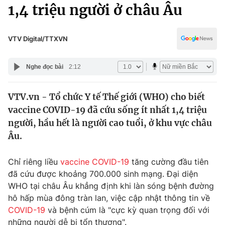
Chính trị
1,4 triệu người ở châu Âu
Truyền hình
Văn hóa - Giải trí
Xã hội
Y tế
VTV Digital/TTXVN
Đời sống
Pháp luật
Công nghệ
Nghe đọc bài
2:12
Giáo dục
Y tế
VTV.vn - Tổ chức Y tế Thế giới (WHO) cho biết
vaccine COVID-19 đã cứu sống ít nhất 1,4 triệu
Thế giới
người, hầu hết là người cao tuổi, ở khu vực châu
Âu.
Tin tức
Kinh tế
Thế giới đó đây
Chỉ riêng liều
vaccine COVID-19
tăng cường đầu tiên
Tài chính
đã cứu được khoảng 700.000 sinh mạng. Đại diện
Dữ liệu và đời sống
Câu chuyện quốc tế
WHO tại châu Âu khẳng định khi làn sóng bệnh đường
Thị trường
hô hấp mùa đông tràn lan, việc cập nhật thông tin về
Truyền hình
Góc doanh nghiệp
COVID-19
và bệnh cúm là "cực kỳ quan trọng đối với
những người dễ bị tổn thương".