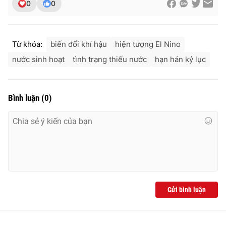
0
0
Ðiện thoại Thời báo VTV:
024.66 897 897
Email:
toasoan@vtv.vn
Liên hệ quảng cáo:
024-7300.7108
Từ khóa:
biến đổi khí hậu
hiện tượng El Nino
nước sinh hoạt
tình trạng thiếu nước
hạn hán kỷ lục
Bình luận
(
0
)
® Cấm sao chép dưới mọi hình thức nếu không có sự chấp
thuận bằng văn bản. Ghi rõ nguồn VTV.vn khi phát hành lại
Gửi bình luận
thông tin từ website này.