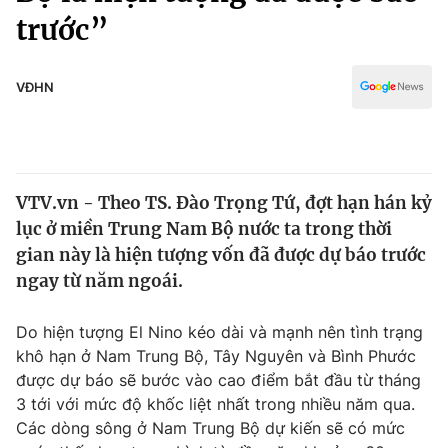
Chính trị
trước”
Truyền hình
Văn hóa - Giải trí
Xã hội
Y tế
VĐHN
Đời sống
Pháp luật
Công nghệ
Giáo dục
Y tế
VTV.vn - Theo TS. Đào Trọng Tứ, đợt hạn hán kỷ
lục ở miền Trung Nam Bộ nước ta trong thời
Thế giới
gian này là hiện tượng vốn đã được dự báo trước
Tin tức
ngay từ năm ngoái.
Kinh tế
Thế giới đó đây
Do hiện tượng El Nino kéo dài và mạnh nên tình trạng
Tài chính
Dữ liệu và đời sống
khô hạn ở Nam Trung Bộ, Tây Nguyên và Bình Phước
Câu chuyện quốc tế
Thị trường
được dự báo sẽ bước vào cao điểm bắt đầu từ tháng
3 tới với mức độ khốc liệt nhất trong nhiều năm qua.
Truyền hình
Góc doanh nghiệp
Các dòng sông ở Nam Trung Bộ dự kiến sẽ có mức