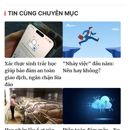
TIN CÙNG CHUYÊN MỤC
Xác thực sinh trắc học
"Nhảy việc" đầu năm:
giúp bảo đảm an toàn
Nên hay không?
giao dịch, ngăn chặn lừa
đảo
Heo nhập lậu ồ ạt vào
Điện toán đám mây - Xu