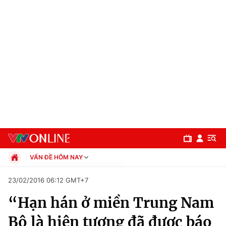
VẤN ĐỀ HÔM NAY
Chính trị
23/02/2016 06:12 GMT+7
Xã hội
“Hạn hán ở miền Trung Nam
Pháp luật
Chuyên mục
Kinh tế
Bộ là hiện tượng đã được báo
Thể thao