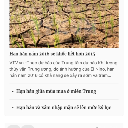
THỜI BÁO VTV
Hạn hán năm 2016 sẽ khốc liệt hơn 2015
Theo dõi báo trên
VTV.vn -Theo dự báo của Trung tâm dự báo Khí tượng
thủy văn Trung ương, do ảnh hưởng của El Nino, hạn
Cơ quan chủ quản:
Đài Truyền hình Việt Nam
hán năm 2016 có khả năng sẽ xảy ra sớm và trầm...
Cơ quan báo chí:
Thời báo VTV
Giấy phép hoạt động báo in và báo điện tử số 483/GP-BTTTT
Hạn hán giữa mùa mưa ở miền Trung
cấp ngày 29/12/2023
Tổng Biên tập:
Vũ Thanh Thủy
Hạn hán và xâm nhập mặn sẽ lên mức kỷ lục
Phó Tổng Biên tập:
Nguyễn Thị Mỹ Hạnh, Phạm Quốc Thắng,
Nguyễn Trọng Ninh
Tổng đài VTV:
024.38 355 931 - 024.38 355 932