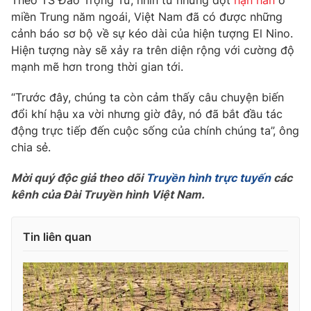
Theo TS Đào Trọng Tứ, nhìn từ những đợt
hạn hán
ở
miền Trung năm ngoái, Việt Nam đã có được những
Photo
Infographic
cảnh báo sơ bộ về sự kéo dài của hiện tượng El Nino.
Hiện tượng này sẽ xảy ra trên diện rộng với cường độ
Video
Shorts video
mạnh mẽ hơn trong thời gian tới.
“Trước đây, chúng ta còn cảm thấy câu chuyện biến
VTV Money
VTV Thể thao
đổi khí hậu xa vời nhưng giờ đây, nó đã bắt đầu tác
động trực tiếp đến cuộc sống của chính chúng ta”, ông
VTV Sức khoẻ
Bất động sản
chia sẻ.
Mời quý độc giả theo dõi
Truyền hình trực tuyến
các
Thị trường 24h
Tấm lòng Việt
kênh của Đài Truyền hình Việt Nam.
VTV4
Vươn mình bằng AI
Tin liên quan
VTV9
VTV8
Liên hệ tòa soạn
English