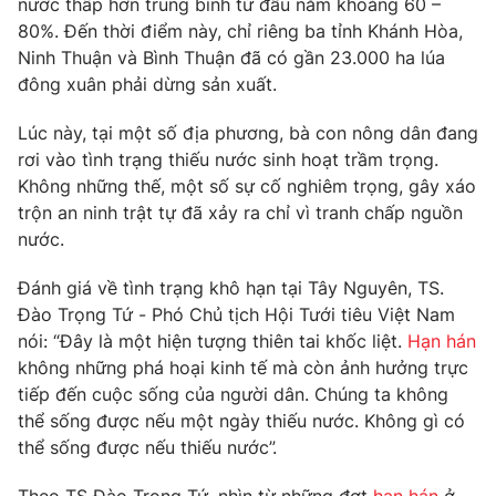
nước thấp hơn trung bình từ đầu năm khoảng 60 –
Phim VTV
Giải trí
80%. Đến thời điểm này, chỉ riêng ba tỉnh Khánh Hòa,
Hậu trường
Ninh Thuận và Bình Thuận đã có gần 23.000 ha lúa
Điện ảnh
đông xuân phải dừng sản xuất.
Đời sống
Nhân vật
Âm nhạc
Lúc này, tại một số địa phương, bà con nông dân đang
Du lịch
Khán giả
Giáo dục
Sao
rơi vào tình trạng thiếu nước sinh hoạt trầm trọng.
Làm đẹp
Giải sao mai
Không những thế, một số sự cố nghiêm trọng, gây xáo
Tuyển sinh
trộn an ninh trật tự đã xảy ra chỉ vì tranh chấp nguồn
Công nghệ
Chất lượng cuộc sống
nước.
Học trực tuyến
Hitech Công nghệ tương lai
Giao lưu trực tuyến
Đánh giá về tình trạng khô hạn tại Tây Nguyên, TS.
Sản phẩm
Đào Trọng Tứ - Phó Chủ tịch Hội Tưới tiêu Việt Nam
nói: “Đây là một hiện tượng thiên tai khốc liệt.
Hạn hán
Lịch phát sóng
Thị trường
không những phá hoại kinh tế mà còn ảnh hưởng trực
tiếp đến cuộc sống của người dân. Chúng ta không
Tư vấn
thể sống được nếu một ngày thiếu nước. Không gì có
Chuyên mục khác
thể sống được nếu thiếu nước”.
Emagazine
Podcast