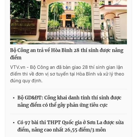
THỜI BÁO VTV
Bộ Công an trả về Hòa Bình 28 thí sinh được nâng
điểm
Theo dõi báo trên
VTV.vn - Bộ Công an đã bàn giao 28 thí sinh gian lận
điểm thi về đơn vị sơ tuyển tại Hòa Bình và xử lý theo
Cơ quan chủ quản:
Đài Truyền hình Việt Nam
đúng quy định.
Cơ quan báo chí:
Thời báo VTV
Giấy phép hoạt động báo in và báo điện tử số 483/GP-BTTTT
Bộ GD&ĐT: Công khai danh tính thí sinh được
cấp ngày 29/12/2023
nâng điểm có thể gây phản ứng tiêu cực
Tổng Biên tập:
Vũ Thanh Thủy
Phó Tổng Biên tập:
Nguyễn Thị Mỹ Hạnh, Phạm Quốc Thắng,
Có 97 bài thi THPT Quốc gia ở Sơn La được sửa
Nguyễn Trọng Ninh
điểm, nâng cao nhất 26,55 điểm/3 môn
Tổng đài VTV:
024.38 355 931 - 024.38 355 932