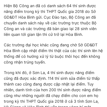
Phim VTV
Giải trí
Hiện Bộ Công an đã có danh sách 64 thí sinh được
Hậu trường
nâng điểm trong kỳ thi THPT Quốc gia 2018 do Sở
Điện ảnh
GD&ĐT Hòa Bình gửi. Cục Đào tạo, Bộ Công an đã
Đời sống
Nhân vật
chuyển danh sách này về các trường trực thuộc Bộ
Âm nhạc
Công an và các trường đã bàn giao lại 28 sinh viên
Du lịch
Khán giả
Giáo dục
Sao
liên quan tới gian lận thi cử trở lại Hòa Bình.
Làm đẹp
Giải sao mai
Tuyển sinh
Các trường đại học khác cũng đang chờ Sở GD&ĐT
Công nghệ
Chất lượng cuộc sống
Hòa Bình cập nhật điểm thi thật của các thí sinh lên hệ
Học trực tuyến
thống để có hướng xử lý từ buộc thôi học đến không
Hitech Công nghệ tương lai
Giao lưu trực tuyến
công nhận trúng tuyển.
Sản phẩm
Trong khi đó, ở Sơn La, 4 thí sinh được nâng điểm
Lịch phát sóng
Thị trường
cũng đã được xác định. 114 thí sinh sửa điểm từ thấp
thành cao cũng đang được cập nhật lại điểm. Tuy
Tư vấn
nhiên, danh tính của hơn 200 thí sinh được nâng điểm
Chuyên mục khác
cũng như những người đã chạy điểm cho con em họ
Emagazine
Podcast
trong kỳ thi THPT Quốc gia 2018 ở cả 3 tỉnh Sơn La,