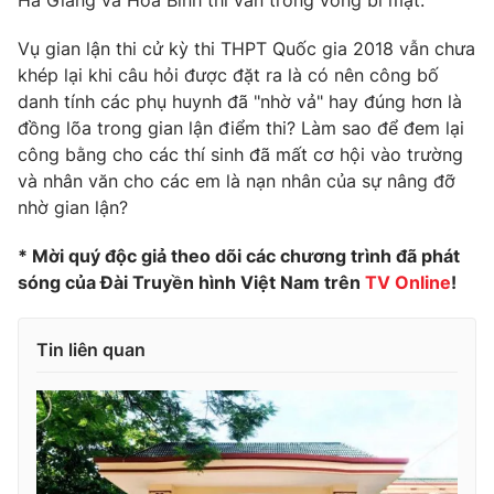
Hà Giang và Hòa Bình thì vẫn trong vòng bí mật.
Photo
Infographic
Vụ gian lận thi cử kỳ thi THPT Quốc gia 2018 vẫn chưa
khép lại khi câu hỏi được đặt ra là có nên công bố
Video
Shorts video
danh tính các phụ huynh đã "nhờ vả" hay đúng hơn là
đồng lõa trong gian lận điểm thi? Làm sao để đem lại
công bằng cho các thí sinh đã mất cơ hội vào trường
VTV Money
VTV Thể thao
và nhân văn cho các em là nạn nhân của sự nâng đỡ
nhờ gian lận?
VTV Sức khoẻ
Bất động sản
* Mời quý độc giả theo dõi các chương trình đã phát
sóng của Đài Truyền hình Việt Nam trên
TV Online
!
Thị trường 24h
Tấm lòng Việt
Tin liên quan
VTV4
Vươn mình bằng AI
VTV9
VTV8
Liên hệ tòa soạn
English