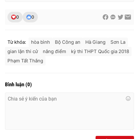
Ðiện thoại Thời báo VTV:
024.66 897 897
Email:
toasoan@vtv.vn
0
0
Liên hệ quảng cáo:
024-7300.7108
Từ khóa:
hòa bình
Bộ Công an
Hà Giang
Sơn La
gian lận thi cử
nâng điểm
kỳ thi THPT Quốc gia 2018
Phạm Tất Thắng
Bình luận
(
0
)
® Cấm sao chép dưới mọi hình thức nếu không có sự chấp
thuận bằng văn bản. Ghi rõ nguồn VTV.vn khi phát hành lại
thông tin từ website này.