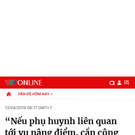
VẤN ĐỀ HÔM NAY
Chính trị
13/04/2019 06:17 GMT+7
Xã hội
“Nếu phụ huynh liên quan
Pháp luật
Chuyên mục
Kinh tế
tới vụ nâng điểm, cần công
Thể thao