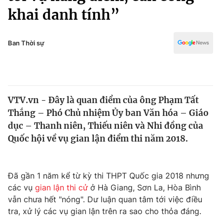
Chính trị
khai danh tính”
Truyền hình
Văn hóa - Giải trí
Xã hội
Y tế
Ban Thời sự
Đời sống
Pháp luật
Công nghệ
Giáo dục
Y tế
VTV.vn - Đây là quan điểm của ông Phạm Tất
Thắng – Phó Chủ nhiệm Ủy ban Văn hóa – Giáo
Thế giới
dục – Thanh niên, Thiếu niên và Nhi đồng của
Tin tức
Quốc hội về vụ gian lận điểm thi năm 2018.
Kinh tế
Thế giới đó đây
Tài chính
Dữ liệu và đời sống
Đã gần 1 năm kể từ kỳ thi THPT Quốc gia 2018 nhưng
Câu chuyện quốc tế
Thị trường
các vụ
gian lận thi cử
ở Hà Giang, Sơn La, Hòa Bình
vẫn chưa hết "nóng". Dư luận quan tâm tới việc điều
Truyền hình
Góc doanh nghiệp
tra, xử lý các vụ gian lận trên ra sao cho thỏa đáng.