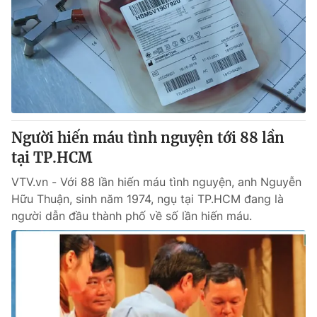
Tin tức
Kinh tế
Thế giới đó đây
Tài chính
Dữ liệu và đời sống
Câu chuyện quốc tế
Thị trường
Truyền hình
Góc doanh nghiệp
Người hiến máu tình nguyện tới 88 lần
Phim VTV
Giải trí
tại TP.HCM
Hậu trường
Điện ảnh
VTV.vn - Với 88 lần hiến máu tình nguyện, anh Nguyễn
Đời sống
Nhân vật
Hữu Thuận, sinh năm 1974, ngụ tại TP.HCM đang là
Âm nhạc
người dẫn đầu thành phố về số lần hiến máu.
Du lịch
Khán giả
Giáo dục
Sao
Làm đẹp
Giải sao mai
Tuyển sinh
Công nghệ
Chất lượng cuộc sống
Học trực tuyến
Hitech Công nghệ tương lai