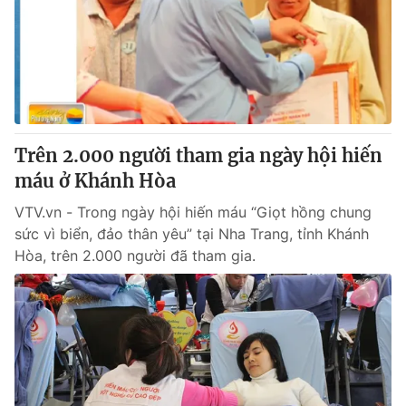
Giao lưu trực tuyến
Sản phẩm
Lịch phát sóng
Thị trường
Tư vấn
Chuyên mục khác
Emagazine
Podcast
Trên 2.000 người tham gia ngày hội hiến
máu ở Khánh Hòa
Photo
Infographic
VTV.vn - Trong ngày hội hiến máu “Giọt hồng chung
sức vì biển, đảo thân yêu” tại Nha Trang, tỉnh Khánh
Hòa, trên 2.000 người đã tham gia.
Video
Shorts video
VTV Money
VTV Thể thao
VTV Sức khoẻ
Bất động sản