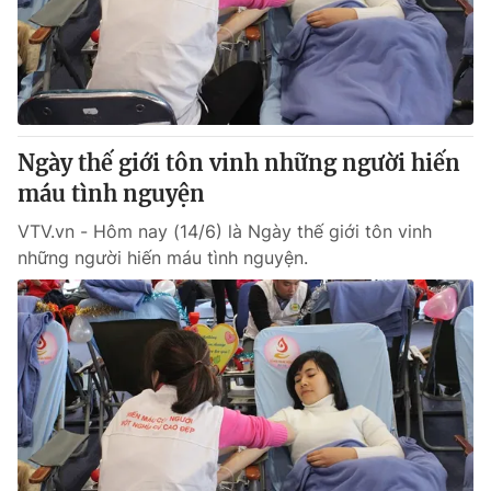
Thị trường 24h
Tấm lòng Việt
VTV4
Vươn mình bằng AI
VTV9
VTV8
Ngày thế giới tôn vinh những người hiến
máu tình nguyện
Liên hệ tòa soạn
English
VTV.vn - Hôm nay (14/6) là Ngày thế giới tôn vinh
những người hiến máu tình nguyện.
THỜI BÁO VTV
Theo dõi báo trên
Cơ quan chủ quản:
Đài Truyền hình Việt Nam