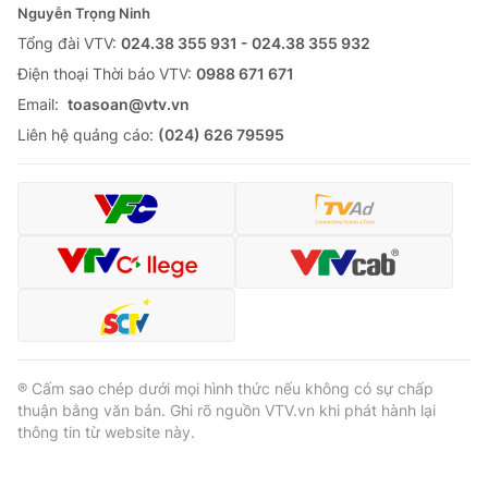
Nguyễn Trọng Ninh
Tổng đài VTV:
024.38 355 931 - 024.38 355 932
Ðiện thoại Thời báo VTV:
0988 671 671
® Cấm sao chép dưới mọi hình thức nếu không có sự chấp
Email:
toasoan@vtv.vn
thuận bằng văn bản. Ghi rõ nguồn VTV.vn khi phát hành lại
Liên hệ quảng cáo:
(024) 626 79595
thông tin từ website này.
® Cấm sao chép dưới mọi hình thức nếu không có sự chấp
thuận bằng văn bản. Ghi rõ nguồn VTV.vn khi phát hành lại
thông tin từ website này.