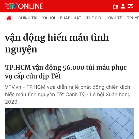
CHÍNH TRỊ
XÃ HỘI
PHÁP LUẬT
THẾ GIỚI
KINH TẾ
TRUYỀ
vận động hiến máu tình
nguyện
Chuyên mục
Chính trị
TP.HCM vận động 56.000 túi máu phục
vụ cấp cứu dịp Tết
Xã hội
VTV.vn - TP.HCM vừa diễn ra lễ phát động chiến dịch
hiến máu tình nguyện Tết Canh Tý - Lễ hội Xuân hồng
Pháp luật
2020.
Y tế
Thế giới