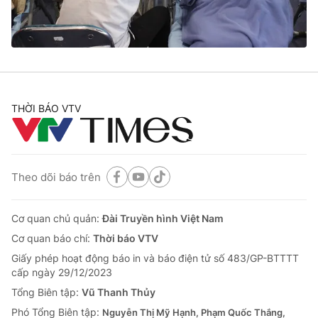
Cơ quan báo chí:
Thời báo VTV
Giấy phép hoạt động báo in và báo điện tử số 483/GP-BTTTT
cấp ngày 29/12/2023
Tổng Biên tập:
Vũ Thanh Thủy
Phó Tổng Biên tập:
Nguyễn Thị Mỹ Hạnh, Phạm Quốc Thắng,
Nguyễn Trọng Ninh
THỜI BÁO VTV
Tổng đài VTV:
024.38 355 931 - 024.38 355 932
Ðiện thoại Thời báo VTV:
024.66 897 897
Email:
toasoan@vtv.vn
Theo dõi báo trên
Liên hệ quảng cáo:
024-7300.7108
Cơ quan chủ quản:
Đài Truyền hình Việt Nam
Cơ quan báo chí:
Thời báo VTV
Giấy phép hoạt động báo in và báo điện tử số 483/GP-BTTTT
cấp ngày 29/12/2023
Tổng Biên tập:
Vũ Thanh Thủy
Phó Tổng Biên tập:
Nguyễn Thị Mỹ Hạnh, Phạm Quốc Thắng,