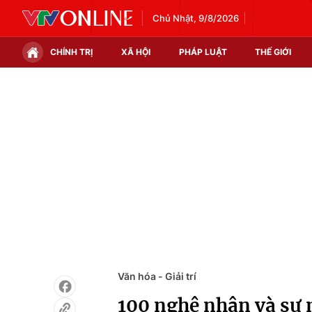
Chủ Nhật, 9/8/2026
CHÍNH TRỊ
XÃ HỘI
PHÁP LUẬT
THẾ GIỚI
Chính trị
Xã hội
Thế giới
Kinh tế
Tin tức
Tài chính
Thế giới đó đây
Thị trường
Câu chuyện quốc tế
Góc doanh nghiệp
Dữ liệu và đời sống
Văn hóa - Giải trí
100 nghệ nhân và sự 