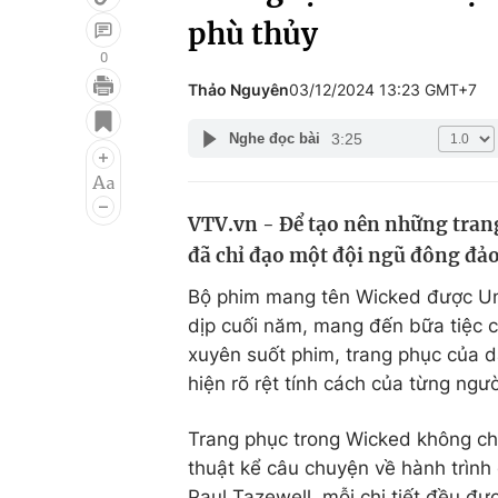
phù thủy
0
Thảo Nguyên
03/12/2024 13:23 GMT+7
Giải trí
Đời sống
3:25
Nghe đọc bài
Điện ảnh
Du lịch
Âm nhạc
Làm đẹp
VTV.vn - Để tạo nên những trang
Sao
Chất lượng cuộc sốn
đã chỉ đạo một đội ngũ đông đả
Bộ phim mang tên Wicked được Uni
dịp cuối năm, mang đến bữa tiệc c
xuyên suốt phim, trang phục của d
hiện rõ rệt tính cách của từng ngư
Trang phục trong Wicked không ch
thuật kể câu chuyện về hành trình 
Paul Tazewell, mỗi chi tiết đều đ