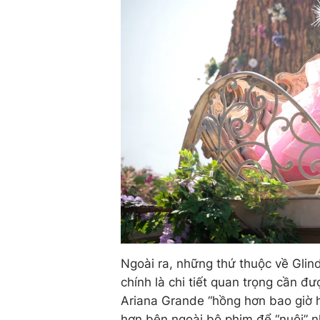
Ngoài ra, những thứ thuộc về Glin
chính là chi tiết quan trọng cần đư
Ariana Grande “hồng hơn bao giờ 
hơn bên ngoài bộ phim để “nuôi” n