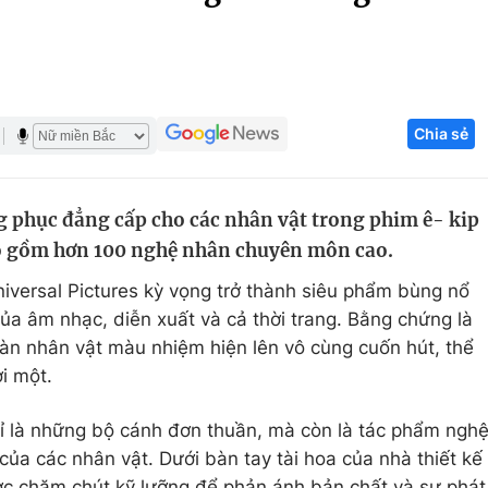
Góc ảnh
Giáo dục
Công nghệ
Chia sẻ
Tuyển sinh
Hitech Công ng
Học trực tuyến
Sản phẩm
 phục đẳng cấp cho các nhân vật trong phim ê- kip
g
Thị trường
o gồm hơn 100 nghệ nhân chuyên môn cao.
Tư vấn
versal Pictures kỳ vọng trở thành siêu phẩm bùng nổ
ủa âm nhạc, diễn xuất và cả thời trang. Bằng chứng là
àn nhân vật màu nhiệm hiện lên vô cùng cuốn hút, thể
ời một.
ỉ là những bộ cánh đơn thuần, mà còn là tác phẩm ngh
của các nhân vật. Dưới bàn tay tài hoa của nhà thiết kế
ược chăm chút kỹ lưỡng để phản ánh bản chất và sự phát