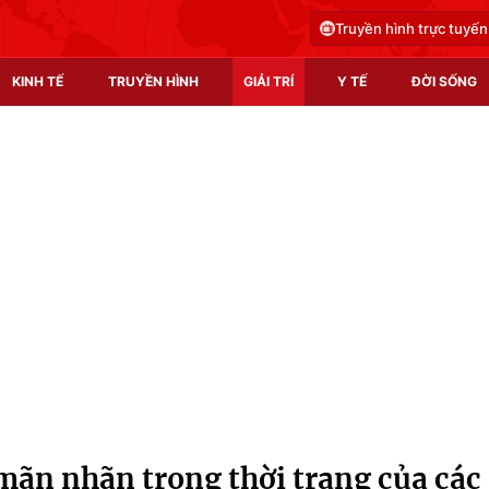
Truyền hình trực tuyến
KINH TẾ
TRUYỀN HÌNH
GIẢI TRÍ
Y TẾ
ĐỜI SỐNG
Pháp luật
Y tế
Truyền hình
Multimedia
Phim VTV
Video
Hậu trường
Shorts video
Nhân vật
Podcast
Khán giả
EMagazine
Giải sao mai
Photo
mãn nhãn trong thời trang của các
Infographic