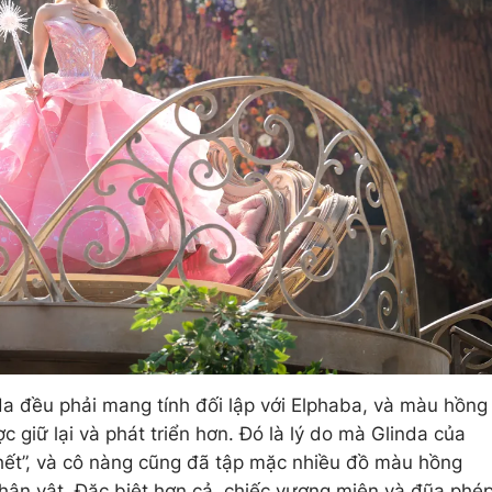
da đều phải mang tính đối lập với Elphaba, và màu hồng
ợc giữ lại và phát triển hơn. Đó là lý do mà Glinda của
hết”, và cô nàng cũng đã tập mặc nhiều đồ màu hồng
hân vật. Đặc biệt hơn cả, chiếc vương miện và đũa phé