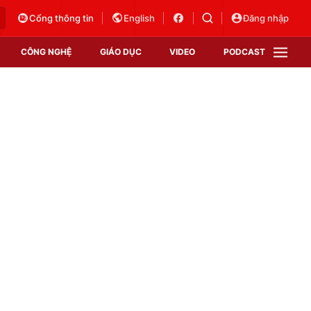
Cổng thông tin
English
Đăng nhập
CÔNG NGHỆ
GIÁO DỤC
VIDEO
PODCAST
VTV Money
VTV Thể thao
VTV Sức khoẻ
Bất động sản
Thị trường 24h
Tấm lòng Việt
Vươn mình bằng AI
VTV4
VTV8
VTV9
Lịch phát sóng
Giao lưu trực tuyến
Sự kiện