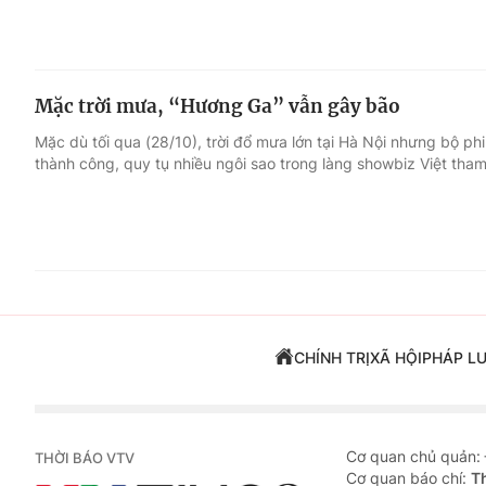
Mặc trời mưa, “Hương Ga” vẫn gây bão
Mặc dù tối qua (28/10), trời đổ mưa lớn tại Hà Nội nhưng bộ p
thành công, quy tụ nhiều ngôi sao trong làng showbiz Việt tha
CHÍNH TRỊ
XÃ HỘI
PHÁP L
Cơ quan chủ quản:
THỜI BÁO VTV
Cơ quan báo chí:
T