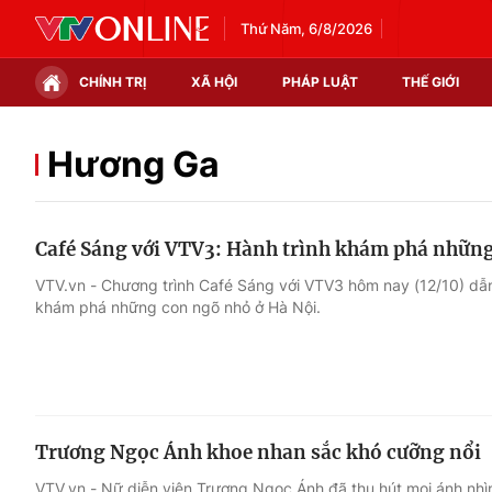
Thứ Năm, 6/8/2026
CHÍNH TRỊ
XÃ HỘI
PHÁP LUẬT
THẾ GIỚI
Chính trị
Xã hội
Hương Ga
Thế giới
Kinh tế
Café Sáng với VTV3: Hành trình khám phá nhữn
Tin tức
Tài chính
VTV.vn - Chương trình Café Sáng với VTV3 hôm nay (12/10) dẫn
khám phá những con ngõ nhỏ ở Hà Nội.
Thế giới đó đây
Thị trường
Câu chuyện quốc tế
Góc doanh nghiệp
Dữ liệu và đời sống
Trương Ngọc Ánh khoe nhan sắc khó cưỡng nổi
VTV.vn - Nữ diễn viên Trương Ngọc Ánh đã thu hút mọi ánh nhìn k