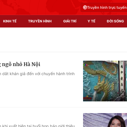
Truyền hình trực tuyến
KINH TẾ
TRUYỀN HÌNH
GIẢI TRÍ
Y TẾ
ĐỜI SỐNG
Pháp luật
Y tế
Truyền hình
Multimedia
g ngõ nhỏ Hà Nội
Phim VTV
Video
 dắt khán giả đến với chuyến hành trình
Hậu trường
Shorts video
Nhân vật
Podcast
Khán giả
EMagazine
Giải sao mai
Photo
Infographic
hi xuất hiện tại buổi họp báo giới thiệu