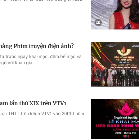
Góc ảnh
Giáo dục
Công nghệ
Tuyển sinh
Hitech Công ng
 mảng Phim truyện điện ảnh?
Học trực tuyến
Sản phẩm
 từ trước ngày khai mạc, đêm bế mạc và
ngờ với khán giả.
g
Thị trường
Tư vấn
Nam lần thứ XIX trên VTV1
 được THTT trên kênh VTV1 vào 20h10 hôm