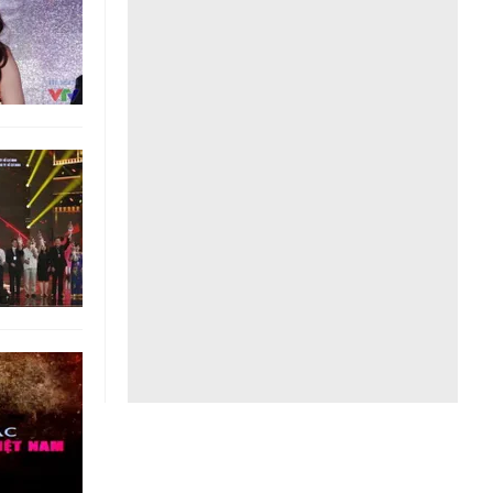
Liên hệ toà soạn
hệ tương lai