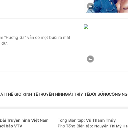
him “Hương Ga” vẫn có một buổi ra mắt
m dự.
UẬT
THẾ GIỚI
KINH TẾ
TRUYỀN HÌNH
GIẢI TRÍ
Y TẾ
ĐỜI SỐNG
CÔNG NG
Đài Truyền hình Việt Nam
Tổng Biên tập:
Vũ Thanh Thủy
hời báo VTV
Phó Tổng Biên tập:
Nguyễn Thị Mỹ Hạ