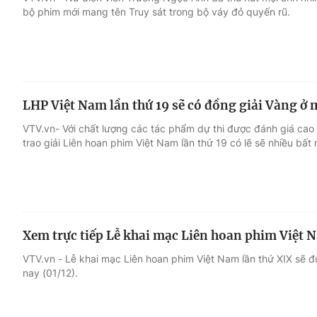
bộ phim mới mang tên Truy sát trong bộ váy đỏ quyến rũ.
Giải trí
Đời sống
Điện ảnh
Du lịch
LHP Việt Nam lần thứ 19 sẽ có đồng giải Vàng ở
Âm nhạc
Làm đẹp
VTV.vn- Với chất lượng các tác phẩm dự thi được đánh giá cao
trao giải Liên hoan phim Việt Nam lần thứ 19 có lẽ sẽ nhiều bất 
Sao
Chất lượng cuộc sốn
Xem trực tiếp Lễ khai mạc Liên hoan phim Việt 
VTV.vn - Lễ khai mạc Liên hoan phim Việt Nam lần thứ XIX sẽ
nay (01/12).