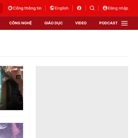
Cổng thông tin
English
Đăng nhập
CÔNG NGHỆ
GIÁO DỤC
VIDEO
PODCAST
VTV Money
VTV Thể thao
VTV Sức khoẻ
Bất động sản
Thị trường 24h
Tấm lòng Việt
Vươn mình bằng AI
VTV4
VTV8
VTV9
Lịch phát sóng
Giao lưu trực tuyến
Sự kiện