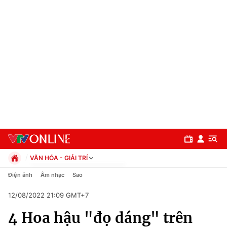
VĂN HÓA - GIẢI TRÍ
Chính trị
Điện ảnh
Âm nhạc
Sao
Xã hội
12/08/2022 21:09 GMT+7
Pháp luật
Chuyên mục
Kinh tế
4 Hoa hậu "đọ dáng" trên
Thể thao