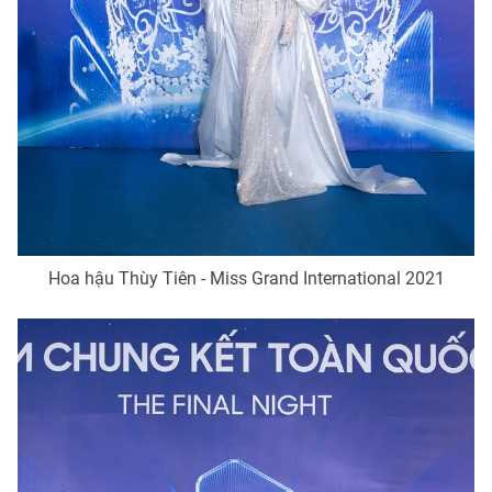
THỜI BÁO VTV
Theo dõi báo trên
Cơ quan chủ quản:
Đài Truyền hình Việt Nam
Hoa hậu Thùy Tiên - Miss Grand International 2021
Cơ quan báo chí:
Thời báo VTV
Giấy phép hoạt động báo in và báo điện tử số 483/GP-BTTTT
cấp ngày 29/12/2023
Tổng Biên tập:
Vũ Thanh Thủy
Phó Tổng Biên tập:
Nguyễn Thị Mỹ Hạnh, Phạm Quốc Thắng,
Nguyễn Trọng Ninh
Tổng đài VTV:
024.38 355 931 - 024.38 355 932