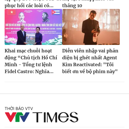
phục hồi các loài có...
tháng 10
Khai mạc chuỗi hoạt
Diễn viên nhập vai phản
động “Chủ tịch Hồ Chí
diện bị ghét nhất Agent
Minh - Tổng tư lệnh
Kim Reactivated: "Tôi
Fidel Castro: Nghĩa...
biết ơn về bộ phim này"
THỜI BÁO VTV