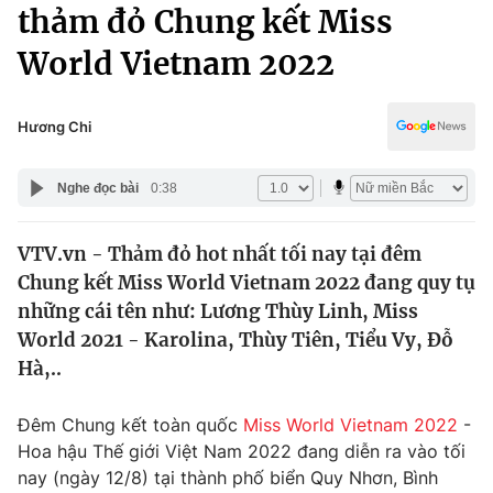
Chính trị
thảm đỏ Chung kết Miss
Truyền hình
World Vietnam 2022
Văn hóa - Giải trí
Xã hội
Y tế
Đời sống
Hương Chi
Pháp luật
Công nghệ
Giáo dục
Nghe đọc bài
0:38
Y tế
VTV.vn - Thảm đỏ hot nhất tối nay tại đêm
Thế giới
Chung kết Miss World Vietnam 2022 đang quy tụ
Tin tức
những cái tên như: Lương Thùy Linh, Miss
Kinh tế
World 2021 - Karolina, Thùy Tiên, Tiểu Vy, Đỗ
Thế giới đó đây
Hà,..
Tài chính
Dữ liệu và đời sống
Câu chuyện quốc tế
Thị trường
Đêm Chung kết toàn quốc
Miss World Vietnam 2022
-
Hoa hậu Thế giới Việt Nam 2022 đang diễn ra vào tối
Truyền hình
Góc doanh nghiệp
nay (ngày 12/8) tại thành phố biển Quy Nhơn, Bình