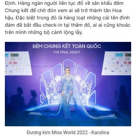
Phim VTV
Định. Hàng ngàn người liên tục đổ về sân khấu đêm
Giải trí
Chung kết để chờ đón xem ai sẽ trở thành tân Hoa
Hậu trường
hậu. Đặc biệt trong đó là hàng loạt những cái tên đình
Điện ảnh
Đời sống
đám đã bắt đầu check-in tại thảm đỏ, ai ai cũng khoác
Nhân vật
Âm nhạc
trên mình những bộ cánh lộng lẫy.
Du lịch
Khán giả
Giáo dục
Sao
Làm đẹp
Giải sao mai
Tuyển sinh
Công nghệ
Chất lượng cuộc sống
Học trực tuyến
Hitech Công nghệ tương lai
Giao lưu trực tuyến
Sản phẩm
Lịch phát sóng
Thị trường
Tư vấn
Chuyên mục khác
Emagazine
Podcast
Đương kim Miss World 2022 - Karolina