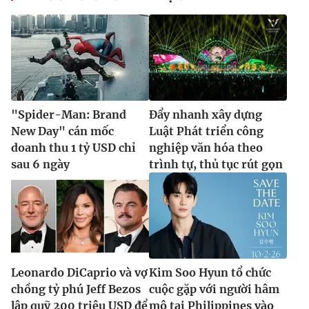
"Spider-Man: Brand
Đẩy nhanh xây dựng
New Day" cán mốc
Luật Phát triển công
doanh thu 1 tỷ USD chỉ
nghiệp văn hóa theo
sau 6 ngày
trình tự, thủ tục rút gọn
Leonardo DiCaprio và vợ
Kim Soo Hyun tổ chức
chồng tỷ phú Jeff Bezos
cuộc gặp với người hâm
lập quỹ 200 triệu USD để
mộ tại Philippines vào