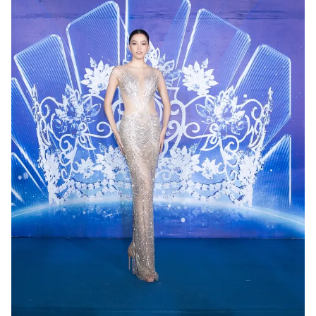
Ðiện thoại Thời báo VTV:
024.66 897 897
Email:
toasoan@vtv.vn
Liên hệ quảng cáo:
024-7300.7108
® Cấm sao chép dưới mọi hình thức nếu không có sự chấp
thuận bằng văn bản. Ghi rõ nguồn VTV.vn khi phát hành lại
thông tin từ website này.