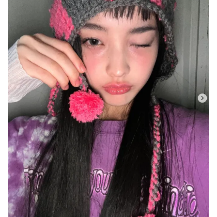
Ðiện thoại Thời báo VTV:
024.66 897 897
Email:
toasoan@vtv.vn
Liên hệ quảng cáo:
024-7300.7108
® Cấm sao chép dưới mọi hình thức nếu không có sự chấp
thuận bằng văn bản. Ghi rõ nguồn VTV.vn khi phát hành lại
thông tin từ website này.