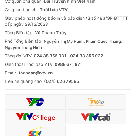
Cơ quan chủ quản:
Đài Truyền hình Việt Nam
Cơ quan báo chí:
Thời báo VTV
Giấy phép hoạt động báo in và báo điện tử số 483/GP-BTTTT
cấp ngày 29/12/2023
Tổng Biên tập:
Vũ Thanh Thủy
Phó Tổng Biên tập:
Nguyễn Thị Mỹ Hạnh, Phạm Quốc Thắng,
Nguyễn Trọng Ninh
Tổng đài VTV:
024.38 355 931 - 024.38 355 932
Ðiện thoại Thời báo VTV:
0988 671 671
Email:
toasoan@vtv.vn
Liên hệ quảng cáo:
(024) 626 79595