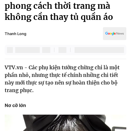
Chính trị
phong cách thời trang mà
Truyền hình
không cần thay tủ quần áo
Văn hóa - Giải trí
Xã hội
Y tế
Đời sống
Thanh Long
Pháp luật
Công nghệ
Giáo dục
Y tế
VTV.vn - Các phụ kiện tưởng chừng chỉ là một
Thế giới
phần nhỏ, nhưng thực tế chính những chi tiết
Tin tức
này mới thực sự tạo nên sự hoàn thiện cho bộ
Kinh tế
trang phục.
Thế giới đó đây
Tài chính
Dữ liệu và đời sống
Câu chuyện quốc tế
Nơ cỡ lớn
Thị trường
Truyền hình
Góc doanh nghiệp