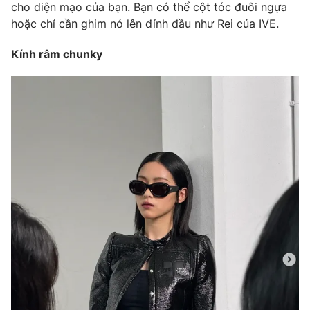
cho diện mạo của bạn. Bạn có thể cột tóc đuôi ngựa
Photo
Infographic
hoặc chỉ cần ghim nó lên đỉnh đầu như Rei của IVE.
Kính râm chunky
Video
Shorts video
VTV Money
VTV Thể thao
VTV Sức khoẻ
Bất động sản
Thị trường 24h
Tấm lòng Việt
VTV4
Vươn mình bằng AI
VTV9
VTV8
Liên hệ tòa soạn
English