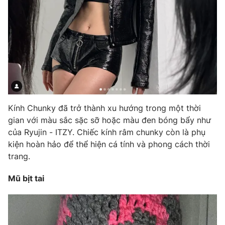
THỜI BÁO VTV
Theo dõi báo trên
Kính Chunky đã trở thành xu hướng trong một thời
gian với màu sắc sặc sỡ hoặc màu đen bóng bẩy như
Cơ quan chủ quản:
Đài Truyền hình Việt Nam
của Ryujin - ITZY. Chiếc kính râm chunky còn là phụ
Cơ quan báo chí:
Thời báo VTV
kiện hoàn hảo để thể hiện cá tính và phong cách thời
Giấy phép hoạt động báo in và báo điện tử số 483/GP-BTTTT
trang.
cấp ngày 29/12/2023
Mũ bịt tai
Tổng Biên tập:
Vũ Thanh Thủy
Phó Tổng Biên tập:
Nguyễn Thị Mỹ Hạnh, Phạm Quốc Thắng,
Nguyễn Trọng Ninh
Tổng đài VTV:
024.38 355 931 - 024.38 355 932