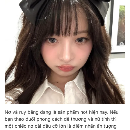
Phim VTV
Giải trí
Hậu trường
Điện ảnh
Đời sống
Nhân vật
Âm nhạc
Du lịch
Khán giả
Giáo dục
Sao
Làm đẹp
Giải sao mai
Tuyển sinh
Công nghệ
Chất lượng cuộc sống
Học trực tuyến
Hitech Công nghệ tương lai
Giao lưu trực tuyến
Sản phẩm
Lịch phát sóng
Thị trường
Tư vấn
Chuyên mục khác
Nơ và ruy băng đang là sản phẩm hot hiện nay. Nếu
bạn theo đuổi phong cách dễ thương và nữ tính thì
Emagazine
Podcast
một chiếc nơ cài đầu cỡ lớn là điểm nhấn ấn tượng