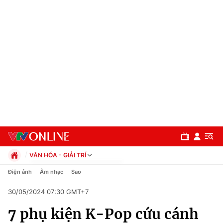
VĂN HÓA - GIẢI TRÍ
Chính trị
Điện ảnh
Âm nhạc
Sao
Xã hội
30/05/2024 07:30 GMT+7
Pháp luật
Chuyên mục
Kinh tế
7 phụ kiện K-Pop cứu cánh
Thể thao