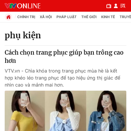
CHÍNH TRỊ
XÃ HỘI
PHÁP LUẬT
THẾ GIỚI
KINH TẾ
TRUYỀ
phụ kiện
Chuyên mục
Cách chọn trang phục giúp bạn trông cao
Chính trị
hơn
VTV.vn - Chìa khóa trong trang phục mùa hè là kết
Xã hội
hợp khéo léo trang phục để tạo hiệu ứng thị giác để
nhìn cao và mảnh mai hơn.
Pháp luật
Y tế
Thế giới