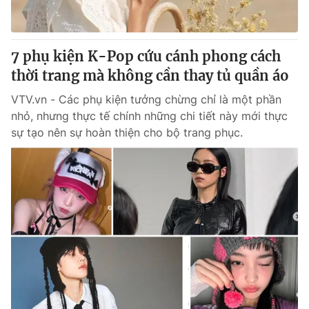
Giao lưu trực tuyến
Sản phẩm
Lịch phát sóng
Thị trường
7 phụ kiện K-Pop cứu cánh phong cách
Tư vấn
thời trang mà không cần thay tủ quần áo
Chuyên mục khác
VTV.vn - Các phụ kiện tưởng chừng chỉ là một phần
Emagazine
nhỏ, nhưng thực tế chính những chi tiết này mới thực
Podcast
sự tạo nên sự hoàn thiện cho bộ trang phục.
Photo
Infographic
Video
Shorts video
VTV Money
VTV Thể thao
VTV Sức khoẻ
Bất động sản