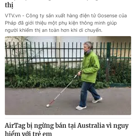
thị
VTV.vn - Công ty sản xuất hàng điện tử Gosense của
® Cấm sao chép dưới mọi hình thức nếu không có sự chấp
Pháp đã giới thiệu một phụ kiện thông minh giúp
thuận bằng văn bản. Ghi rõ nguồn VTV.vn khi phát hành lại
thông tin từ website này.
người khiếm thị an toàn hơn khi di chuyển.
AirTag bị ngừng bán tại Australia vì nguy
hiểm với trẻ em