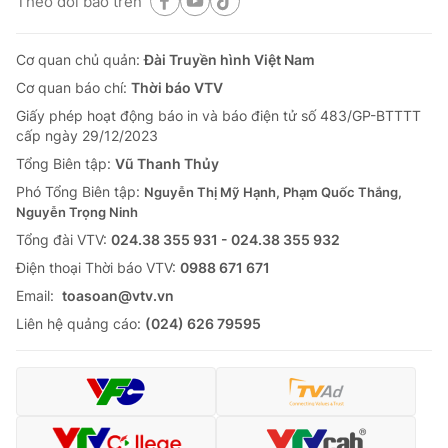
Theo dõi báo trên
Cơ quan chủ quản:
Đài Truyền hình Việt Nam
Cơ quan báo chí:
Thời báo VTV
Giấy phép hoạt động báo in và báo điện tử số 483/GP-BTTTT
cấp ngày 29/12/2023
Tổng Biên tập:
Vũ Thanh Thủy
Phó Tổng Biên tập:
Nguyễn Thị Mỹ Hạnh, Phạm Quốc Thắng,
Nguyễn Trọng Ninh
Tổng đài VTV:
024.38 355 931 - 024.38 355 932
Ðiện thoại Thời báo VTV:
0988 671 671
Email:
toasoan@vtv.vn
Liên hệ quảng cáo:
(024) 626 79595