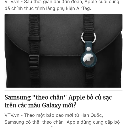
VTV.vn - Sau thời gian dài đồn đoán, Apple cuối cùng
đã chính thức trình làng phụ kiện AirTag.
Samsung "theo chân" Apple bỏ củ sạc
trên các mẫu Galaxy mới?
VTV.vn - Theo một báo cáo mới từ Hàn Quốc,
Samsung có thể "theo chân" Apple dừng cung cấp bộ