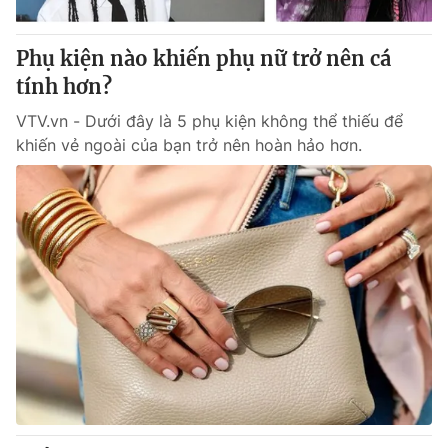
Thị trường 24h
Tấm lòng Việt
Phụ kiện nào khiến phụ nữ trở nên cá
VTV4
Vươn mình bằng AI
tính hơn?
VTV.vn - Dưới đây là 5 phụ kiện không thể thiếu để
VTV9
VTV8
khiến vẻ ngoài của bạn trở nên hoàn hảo hơn.
Liên hệ tòa soạn
English
THỜI BÁO VTV
Theo dõi báo trên
Cơ quan chủ quản:
Đài Truyền hình Việt Nam
Cơ quan báo chí:
Thời báo VTV