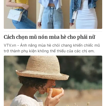
Tin tức
Kinh tế
Thế giới đó đây
Tài chính
Dữ liệu và đời sống
Câu chuyện quốc tế
Thị trường
Cách chọn mũ nón mùa hè cho phái nữ
Truyền hình
Góc doanh nghiệp
VTV.vn - Ánh nắng mùa hè chói chang khiến chiếc mũ
Phim VTV
Giải trí
trở thành phụ kiện không thể thiếu của các chị em.
Hậu trường
Điện ảnh
Đời sống
Nhân vật
Âm nhạc
Du lịch
Khán giả
Giáo dục
Sao
Làm đẹp
Giải sao mai
Tuyển sinh
Công nghệ
Chất lượng cuộc sống
Học trực tuyến
Hitech Công nghệ tương lai