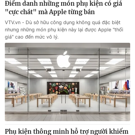
Điểm danh những món phụ kiện có giá
Giấy phép hoạt động báo in và báo điện tử số 483/GP-BTTTT
cấp ngày 29/12/2023
"cực chát" mà Apple từng bán
Tổng Biên tập:
Vũ Thanh Thủy
VTV.vn - Dù sở hữu công dụng không quá đặc biệt
Phó Tổng Biên tập:
Nguyễn Thị Mỹ Hạnh, Phạm Quốc Thắng,
nhưng những món phụ kiện này lại được Apple "thổi
Nguyễn Trọng Ninh
giá" cao đến mức vô lý.
Tổng đài VTV:
024.38 355 931 - 024.38 355 932
Ðiện thoại Thời báo VTV:
024.66 897 897
Email:
toasoan@vtv.vn
Liên hệ quảng cáo:
024-7300.7108
Phụ kiện thông minh hỗ trợ người khiếm