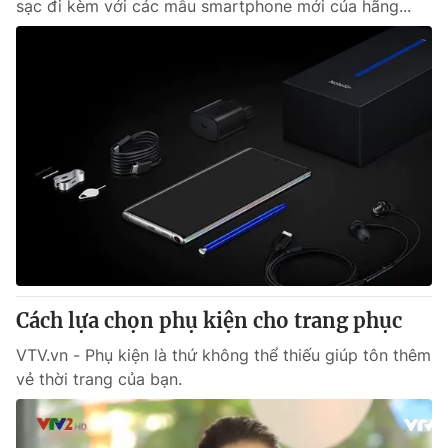
sạc đi kèm với các mẫu smartphone mới của hãng...
Cách lựa chọn phụ kiện cho trang phục
VTV.vn - Phụ kiện là thứ không thể thiếu giúp tôn thêm
vẻ thời trang của bạn.