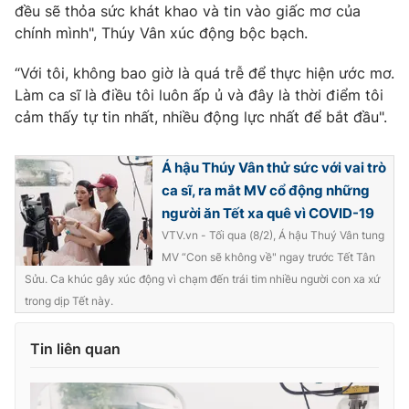
đều sẽ thỏa sức khát khao và tin vào giấc mơ của
Photo
Infographic
chính mình", Thúy Vân xúc động bộc bạch.
“Với tôi, không bao giờ là quá trễ để thực hiện ước mơ.
Video
Shorts video
Làm ca sĩ là điều tôi luôn ấp ủ và đây là thời điểm tôi
cảm thấy tự tin nhất, nhiều động lực nhất để bắt đầu".
VTV Money
VTV Thể thao
Á hậu Thúy Vân thử sức với vai trò
VTV Sức khoẻ
Bất động sản
ca sĩ, ra mắt MV cổ động những
người ăn Tết xa quê vì COVID-19
VTV.vn - Tối qua (8/2), Á hậu Thuý Vân tung
Thị trường 24h
Tấm lòng Việt
MV “Con sẽ không về" ngay trước Tết Tân
Sửu. Ca khúc gây xúc động vì chạm đến trái tim nhiều người con xa xứ
VTV4
Vươn mình bằng AI
trong dịp Tết này.
VTV9
VTV8
Tin liên quan
Liên hệ tòa soạn
English