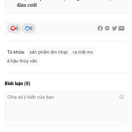
Ðiện thoại Thời báo VTV:
024.66 897 897
đám cưới
Email:
toasoan@vtv.vn
Liên hệ quảng cáo:
024-7300.7108
0
0
Từ khóa:
sản phẩm âm nhạc
ra mắt mv
á hậu thúy vân
Bình luận
(
0
)
® Cấm sao chép dưới mọi hình thức nếu không có sự chấp
thuận bằng văn bản. Ghi rõ nguồn VTV.vn khi phát hành lại
thông tin từ website này.