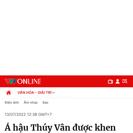
VĂN HÓA - GIẢI TRÍ
Chính trị
Điện ảnh
Âm nhạc
Sao
Xã hội
13/07/2022 12:38 GMT+7
Pháp luật
Chuyên mục
Kinh tế
Á hậu Thúy Vân được khen
Thể thao