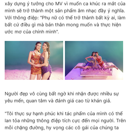
Phim VTV
xây dựng ý tưởng cho MV vì muốn ca khúc ra mắt của
Giải trí
mình sẽ trở thành một sản phẩm âm nhạc đầy ý nghĩa.
Hậu trường
Với thông điệp: "Phụ nữ có thể trở thành bất kỳ ai, làm
Điện ảnh
Đời sống
bất cứ điều gì mà bản thân mong muốn và thực hiện
Nhân vật
Âm nhạc
ước mơ của chính mình".
Du lịch
Khán giả
Giáo dục
Sao
Làm đẹp
Giải sao mai
Tuyển sinh
Công nghệ
Chất lượng cuộc sống
Học trực tuyến
Hitech Công nghệ tương lai
Giao lưu trực tuyến
Sản phẩm
Lịch phát sóng
Thị trường
Người đẹp vô cùng bất ngờ khi nhận được nhiều sự
yêu mến, quan tâm và đánh giá cao từ khán giả.
Tư vấn
Chuyên mục khác
"Tôi thực sự hạnh phúc khi tác phẩm của mình có thể
lan tỏa những thông điệp tích cực đến mọi người. Trên
Emagazine
Podcast
mỗi chặng đường, hy vọng các cô gái của chúng ta