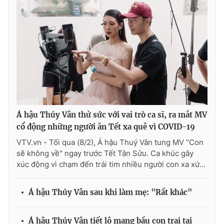
THỜI BÁO VTV
Theo dõi báo trên
Á hậu Thúy Vân thử sức với vai trò ca sĩ, ra mắt MV
Cơ quan chủ quản:
Đài Truyền hình Việt Nam
cổ động những người ăn Tết xa quê vì COVID-19
Cơ quan báo chí:
Thời báo VTV
VTV.vn - Tối qua (8/2), Á hậu Thuý Vân tung MV “Con
sẽ không về" ngay trước Tết Tân Sửu. Ca khúc gây
Giấy phép hoạt động báo in và báo điện tử số 483/GP-BTTTT
cấp ngày 29/12/2023
xúc động vì chạm đến trái tim nhiều người con xa xứ...
Tổng Biên tập:
Vũ Thanh Thủy
Phó Tổng Biên tập:
Á hậu Thúy Vân sau khi làm mẹ: "Rất khác"
Nguyễn Thị Mỹ Hạnh, Phạm Quốc Thắng,
Nguyễn Trọng Ninh
Tổng đài VTV:
024.38 355 931 - 024.38 355 932
Á hậu Thúy Vân tiết lộ mang bầu con trai tại