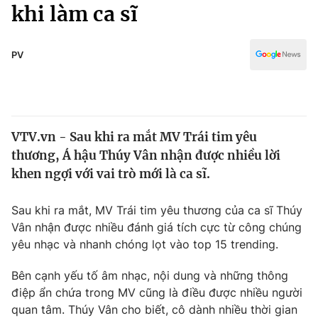
Chính trị
khi làm ca sĩ
Truyền hình
Văn hóa - Giải trí
Xã hội
Y tế
PV
Đời sống
Pháp luật
Công nghệ
Giáo dục
Y tế
VTV.vn - Sau khi ra mắt MV Trái tim yêu
thương, Á hậu Thúy Vân nhận được nhiều lời
Thế giới
khen ngợi với vai trò mới là ca sĩ.
Tin tức
Kinh tế
Sau khi ra mắt, MV Trái tim yêu thương của ca sĩ Thúy
Thế giới đó đây
Vân nhận được nhiều đánh giá tích cực từ công chúng
Tài chính
yêu nhạc và nhanh chóng lọt vào top 15 trending.
Dữ liệu và đời sống
Câu chuyện quốc tế
Thị trường
Bên cạnh yếu tố âm nhạc, nội dung và những thông
Truyền hình
điệp ẩn chứa trong MV cũng là điều được nhiều người
Góc doanh nghiệp
quan tâm. Thúy Vân cho biết, cô dành nhiều thời gian