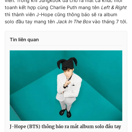
viên. Trong khi Jungkook đã cho ra mắt ca khúc mới
toanh kết hợp cùng Charlie Puth mang tên
Left & Right
thì thành viên J-Hope cũng thông báo sẽ ra album
solo đầu tay mang tên
Jack In The Box
vào tháng 7 tới.
THỜI BÁO VTV
Tin liên quan
Theo dõi báo trên
Cơ quan chủ quản:
Đài Truyền hình Việt Nam
Cơ quan báo chí:
Thời báo VTV
Giấy phép hoạt động báo in và báo điện tử số 483/GP-BTTTT
cấp ngày 29/12/2023
Tổng Biên tập:
Vũ Thanh Thủy
Phó Tổng Biên tập:
Nguyễn Thị Mỹ Hạnh, Phạm Quốc Thắng,
Nguyễn Trọng Ninh
J-Hope (BTS) thông báo ra mắt album solo đầu tay
Tổng đài VTV:
024.38 355 931 - 024.38 355 932