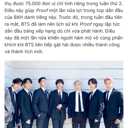
Phim VTV
thụ được 75.000 đơn vị chỉ tính riêng trong tuần thứ 2.
Giải trí
Điều này giúp
Proof
một lần nữa lọt trong top dẫn đầu
Hậu trường
của BXH danh tiếng này. Trước đó, trong tuần đầu tiên
Điện ảnh
Đời sống
ra mắt, BTS đã làm nên lịch sử khi
Proof
ngay lập tức
Nhân vật
Âm nhạc
dẫn đầu bảng xếp hạng dù chỉ vừa phát hành. Điều
Du lịch
Khán giả
này đã một lần nữa khiến người hâm mộ vô cùng phấn
Giáo dục
Sao
khích khi BTS liên tiếp gặt hái được nhiều thành công
Làm đẹp
Giải sao mai
Tuyển sinh
và thành tích mới.
Công nghệ
Chất lượng cuộc sống
Học trực tuyến
Hitech Công nghệ tương lai
Giao lưu trực tuyến
Sản phẩm
Lịch phát sóng
Thị trường
Tư vấn
Chuyên mục khác
Emagazine
Podcast