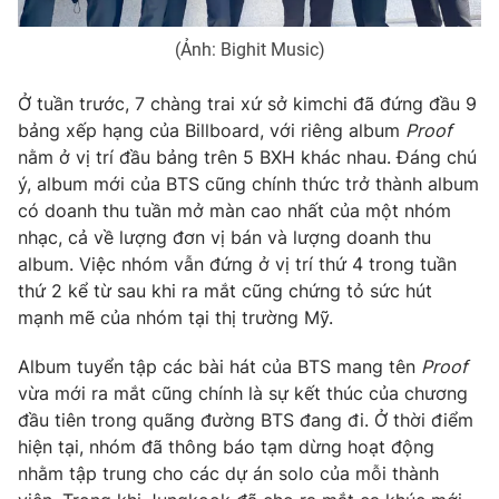
Photo
Infographic
(Ảnh: Bighit Music)
Video
Shorts video
Ở tuần trước, 7 chàng trai xứ sở kimchi đã đứng đầu 9
bảng xếp hạng của Billboard, với riêng album
Proof
nằm ở vị trí đầu bảng trên 5 BXH khác nhau. Đáng chú
VTV Money
VTV Thể thao
ý, album mới của BTS cũng chính thức trở thành album
có doanh thu tuần mở màn cao nhất của một nhóm
VTV Sức khoẻ
Bất động sản
nhạc, cả về lượng đơn vị bán và lượng doanh thu
album. Việc nhóm vẫn đứng ở vị trí thứ 4 trong tuần
thứ 2 kể từ sau khi ra mắt cũng chứng tỏ sức hút
Thị trường 24h
Tấm lòng Việt
mạnh mẽ của nhóm tại thị trường Mỹ.
VTV4
Vươn mình bằng AI
Album tuyển tập các bài hát của BTS mang tên
Proof
vừa mới ra mắt cũng chính là sự kết thúc của chương
đầu tiên trong quãng đường BTS đang đi. Ở thời điểm
VTV9
VTV8
hiện tại, nhóm đã thông báo tạm dừng hoạt động
nhằm tập trung cho các dự án solo của mỗi thành
Liên hệ tòa soạn
English