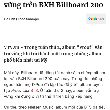
Chính trị
vững trên BXH Billboard 200
Truyền hình
Văn hóa - Giải trí
Xã hội
Y tế
Hà Linh (Theo Soompi)
Đời sống
Pháp luật
Công nghệ
Giáo dục
Y tế
VTV.vn - Trong tuần thứ 2, album "Proof" vẫn
trụ vững khi trở thành một trong những album
Thế giới
phổ biến nhất tại Mỹ.
Tin tức
Kinh tế
Mới đây, Billboard đã đăng tải danh sách những album
Thế giới đó đây
lọt vào BXH Billboard 200 tuần này. Trong đó, những
Tài chính
người hâm mộ K-Pop đã lập tức để ý tới album tuyển
Dữ liệu và đời sống
Câu chuyện quốc tế
tập
Proof
của
BTS
. Ở tuần thứ 2 này, album vẫn trụ
Thị trường
vững khi đứng ở vị trí thứ 4 trên bảng xếp hạng.
Truyền hình
Góc doanh nghiệp
Cụ thể, theo Nielsen Music, album mới của BTS đã tiệu