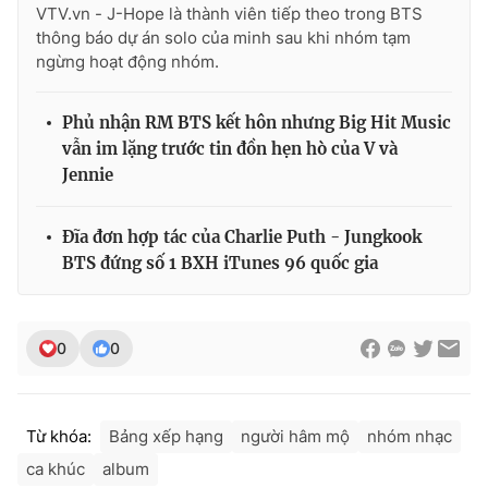
Ðiện thoại Thời báo VTV:
024.66 897 897
VTV.vn - J-Hope là thành viên tiếp theo trong BTS
thông báo dự án solo của minh sau khi nhóm tạm
Email:
toasoan@vtv.vn
ngừng hoạt động nhóm.
Liên hệ quảng cáo:
024-7300.7108
Phủ nhận RM BTS kết hôn nhưng Big Hit Music
vẫn im lặng trước tin đồn hẹn hò của V và
Jennie
Đĩa đơn hợp tác của Charlie Puth - Jungkook
BTS đứng số 1 BXH iTunes 96 quốc gia
0
0
® Cấm sao chép dưới mọi hình thức nếu không có sự chấp
thuận bằng văn bản. Ghi rõ nguồn VTV.vn khi phát hành lại
thông tin từ website này.
Từ khóa:
Bảng xếp hạng
người hâm mộ
nhóm nhạc
ca khúc
album