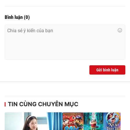
Bình luận
(
0
)
Gửi bình luận
TIN CÙNG CHUYÊN MỤC