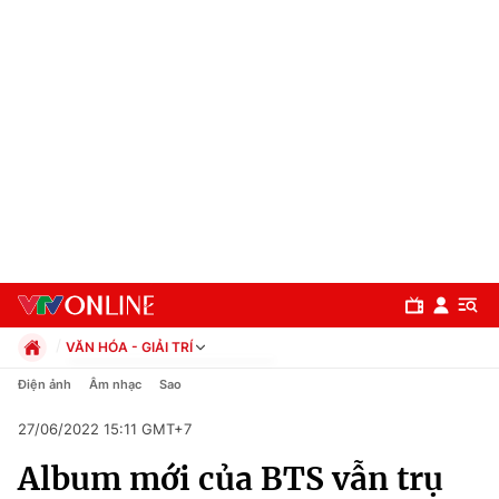
VĂN HÓA - GIẢI TRÍ
Chính trị
Điện ảnh
Âm nhạc
Sao
Xã hội
27/06/2022 15:11 GMT+7
Pháp luật
Chuyên mục
Kinh tế
Album mới của BTS vẫn trụ
Thể thao