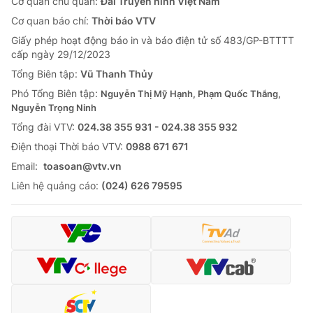
Cơ quan chủ quản:
Đài Truyền hình Việt Nam
Cơ quan báo chí:
Thời báo VTV
Giấy phép hoạt động báo in và báo điện tử số 483/GP-BTTTT
cấp ngày 29/12/2023
Tổng Biên tập:
Vũ Thanh Thủy
Phó Tổng Biên tập:
Nguyễn Thị Mỹ Hạnh, Phạm Quốc Thắng,
Nguyễn Trọng Ninh
Tổng đài VTV:
024.38 355 931 - 024.38 355 932
Ðiện thoại Thời báo VTV:
0988 671 671
Email:
toasoan@vtv.vn
Liên hệ quảng cáo:
(024) 626 79595